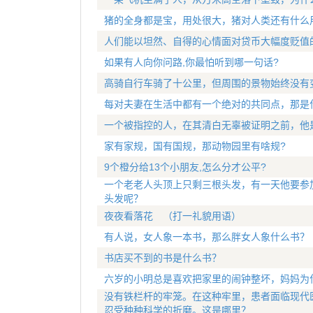
猪的全身都是宝，用处很大，猪对人类还有什么
人们能以坦然、自得的心情面对贷币大幅度贬值
如果有人向你问路,你最怕听到哪一句话?
高骑自行车骑了十公里，但周围的景物始终没有
每对夫妻在生活中都有一个绝对的共同点，那是
一个被指控的人，在其清白无辜被证明之前，他
家有家规，国有国规，那动物园里有啥规?
9个橙分给13个小朋友,怎么分才公平?
一个老老人头顶上只剩三根头发，有一天他要参
头发呢？
夜夜看落花 （打一礼貌用语）
有人说，女人象一本书，那么胖女人象什么书？
书店买不到的书是什么书？
六岁的小明总是喜欢把家里的闹钟整坏，妈妈为
没有铁栏杆的牢笼。在这种牢里，患者面临现代
忍受种种科学的折磨。这是哪里？