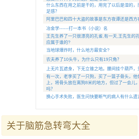
什么东西在用之前是干的，用完了以后是湿的，
足感？
阿里巴巴和四十大盗的故事是东方夜谭还是西方
冶金学------打一本书（小说）名
王先生养了一只很漂亮的孔雀,有一天,王先生的
应属于谁的?
当地球爆炸时，什么地方最安全?
农夫养了10头牛，为什么只有19只角？
上无片瓦遮身，下无立锥之地。腰间挂个葫芦，
有一次，老李买了一只狗，买了一篮子骨头，他
上，将骨头放在离狗8米的地方，但过了一会儿
吗？
换心手术失败，医生问快要断气的病人有什么遗
关于脑筋急转弯大全