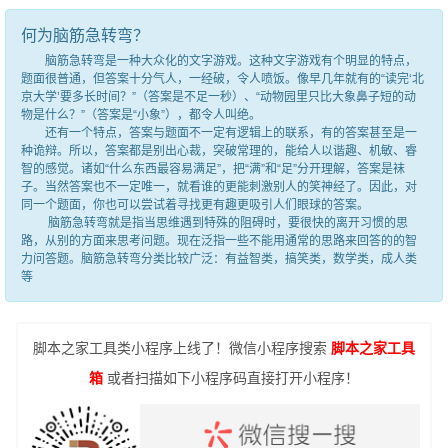
何为脑筋急转弯？
脑筋急转弯是一种大众化的文字游戏。这种文字游戏有个明显的特点，
题面很普通，但答案十分气人，一经破，令人喷饭。像早几年就有的“读完‘北
京大学’要多长时间？”（答案是不足一秒）、“动物园里只比大象鼻子短的动
物是什么？”（答案是“小象”），都令人叫绝。
还有一个特点，答案与题面不一定有逻辑上的联系，有的答案甚至是一
种诡辩。所以，答案都是别出心裁，突破常理的，能给人以谐趣、机敏、睿
智的感觉。诸如“什么东西最容易满足”，把“满”和“足”分开理解，答案是袜
子。当然答案也不一定唯一，就看谁的更能刺激别人的笑神经了。因此，对
同一个题面，你也可以尝试着寻找更有趣更吸引人们眼球的答案。
脑筋急转弯就是指当思维遇到特殊的阻碍时，要很快的离开习惯的思
路，从别的方面来思考问题。现在泛指一些不能用通常的思路来回答的的智
力问答题。脑筋急转弯分类比较广泛：有益智类，搞笑类，数学类，成人类
等
脚本之家工具类小程序上线了！微信小程序搜索
脚本之家工具
箱
或者扫描如下小程序码直接打开小程序！