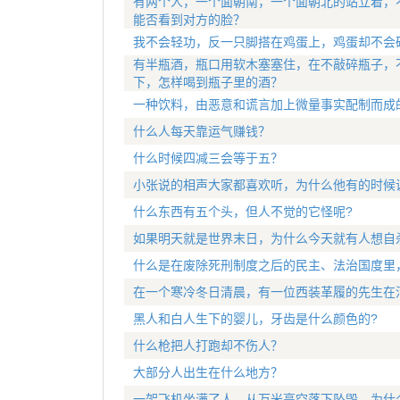
有两个人，一个面朝南，一个面朝北的站立着，
能否看到对方的脸？
我不会轻功，反一只脚搭在鸡蛋上，鸡蛋却不会
有半瓶酒，瓶口用软木塞塞住，在不敲碎瓶子，
下，怎样喝到瓶子里的酒？
一种饮料，由恶意和谎言加上微量事实配制而成
什么人每天靠运气赚钱？
什么时候四减三会等于五？
小张说的相声大家都喜欢听，为什么他有的时候
什么东西有五个头，但人不觉的它怪呢?
如果明天就是世界末日，为什么今天就有人想自
什么是在废除死刑制度之后的民主、法治国度里
在一个寒冷冬日清晨，有一位西装革履的先生在
黑人和白人生下的婴儿，牙齿是什么颜色的?
什么枪把人打跑却不伤人？
大部分人出生在什么地方？
一架飞机坐满了人，从万米高空落下坠毁，为什