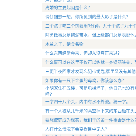
鸡，那是什么？
离婚的主要起因是什么？
请仔细想一想，你所见到的最大影子是什么？
三个孩子吃三个饼要用3分钟，九十个孩子九十个
阿勇做事总是拖泥带水，但上级部门总是表彰他
木兰之子，猜食名物一
什么东西经常会来，但却从没真正来过？
什么事可以在这里不仅可以练就一身钢筋铁骨，而
三更半夜回家才发现忘记带钥匙,家里又没有其他
如果你有一只下金蛋的母鸡，你该怎么办？
小明家住在五楼，可是电梯坏了，他自己也没有
吗?
一字四十八个头，内中有水不外流。猜一字。
有一个人被从几千米的高空掉下来的东西砸在头
要想使梦成为现实，我们干的第一件事会是什么
人在什么情况下会变得目中无人?