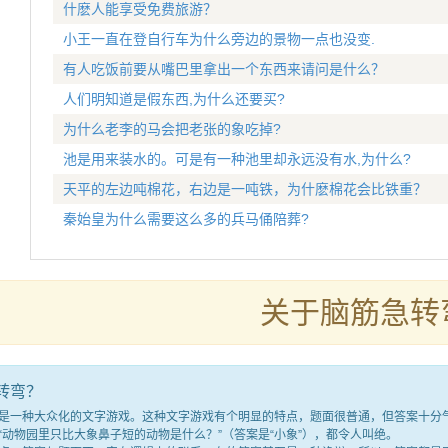
什麽人能享受免费旅游？
小王一直在登自行车为什么旁边的景物一点也没变.
有人吃饭前要从嘴巴里拿出一个东西来请问是什么？
人们明知道是假东西,为什么还要买?
为什么老李的马会把老张的象吃掉?
池是用来装水的。可是有一种池里却永远没有水,为什么?
天平的左边吨棉花，右边是一吨铁，为什麽棉花会比铁重？
秦始皇为什么需要这么多的兵马俑陪葬?
关于脑筋急转
转弯？
种大众化的文字游戏。这种文字游戏有个明显的特点，题面很普通，但答案十分气人
“动物园里只比大象鼻子短的动物是什么？”（答案是“小象”），都令人叫绝。