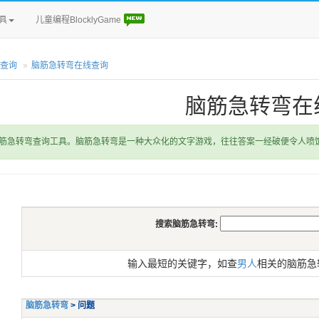
具
儿童编程BlocklyGame
查询
脑筋急转弯在线查询
脑筋急转弯在
筋急转弯查询工具。脑筋急转弯是一种大众化的文字游戏，往往答案一经破便令人喷
搜索脑筋急转弯:
输入最短的关键字，如查
男人
相关的脑筋急
脑筋急转弯
> 问题