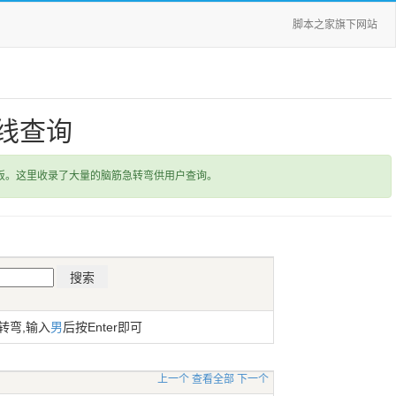
脚本之家旗下网站
线查询
饭。这里收录了大量的脑筋急转弯供用户查询。
转弯,输入
男
后按Enter即可
上一个
查看全部
下一个