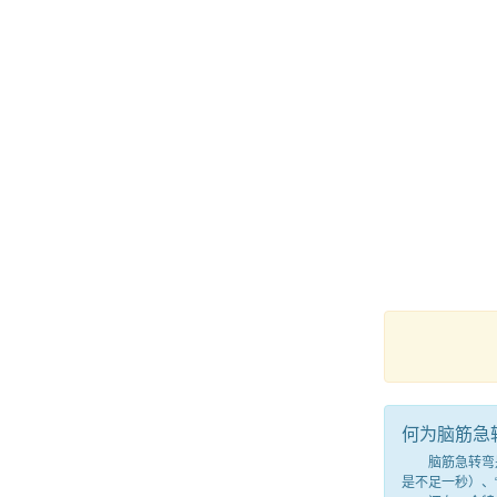
何为脑筋急
脑筋急转弯是一
是不足一秒）、