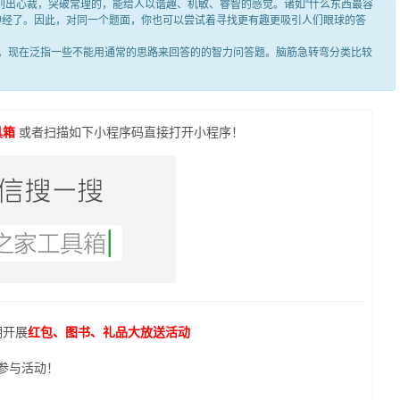
出心裁，突破常理的，能给人以谐趣、机敏、睿智的感觉。诸如“什么东西最容
笑神经了。因此，对同一个题面，你也可以尝试着寻找更有趣更吸引人们眼球的答
现在泛指一些不能用通常的思路来回答的的智力问答题。脑筋急转弯分类比较
具箱
或者扫描如下小程序码直接打开小程序！
期开展
红包、图书、礼品大放送活动
参与活动！