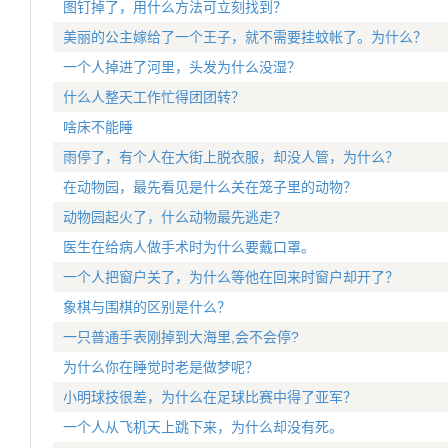
图钉掉了，用什么方法可立刻找到？
美丽的公主嫁给了一个王子，就不需要挂蚊帐了。为什么？
一个人掉进了河里，头发为什么没湿？
什么人整天工作忙得团团转？
啥床不能睡
雨停了，有个人在大街上脱衣服，却没人管，为什么？
在动物园，最先看见是什么关在笼子里的动物？
动物园起火了，什么动物最先逃走？
医生在给病人做手术时为什么要戴口罩。
一个人把窗户关了，为什么等他在回来时窗户却开了？
象棋与围棋的区别是什么？
一只普通手表刚掉到大海里,会不会停?
为什么你在睡觉时老是做梦呢？
小明球技很差，为什么在足球比赛中得了亚军？
一个人从飞机天上跳下来，为什么却没有死。