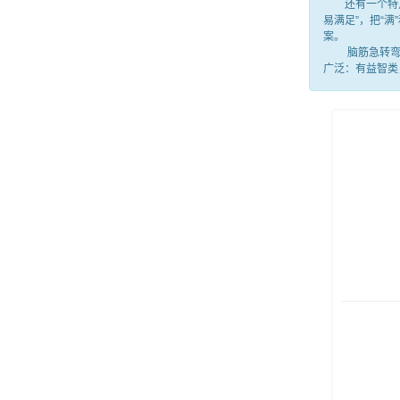
还有一个特点，
易满足”，把“
案。
脑筋急转弯就
广泛：有益智类