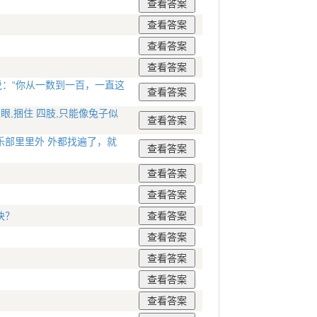
说：“你从一数到一百，一直这
眼,捆住 四肢,只能像兔子似
部里里外 外都找遍了，就
块？