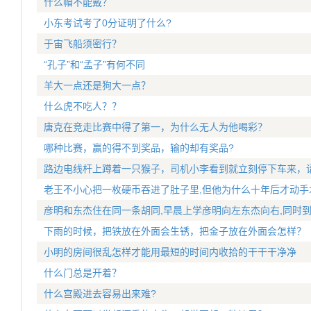
什么帽不能戴？
小东考试考了0分证明了什么?
于宙飞船须密行？
“孔子”和“孟子”有何不同
羊大一点还是狗大一点？
什么虎不吃人？？
唐克在竞走比赛中得了第一，为什么无人为他喝彩？
哪种比赛，赢的得不到奖品，输的却有奖品?
路边电线杆上蹲着一只猴子，司机小李看到就立刻停下车来，请
老王不小心把一枚硬币吞进了肚子里,但他为什么十年后才动手术
彦明和东杰住在同一条胡同,早晨上学彦明向左东杰向右,同时到达
下雨的时候，把铁放在外面会生锈，把金子放在外面会怎样？
小明的房间很乱怎样才能用最短的时间内收拾的干干干净净
什么门总是开着？
什么宫殿进去容易出来难?