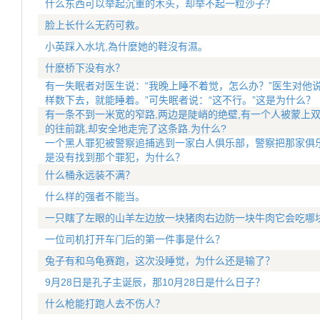
什么东西可以举起沉重的木头，却举不起一粒沙子？
脸上长什么无药可救。
小英踩入水坑,為什麼她的鞋沒有濕。
什麽桥下没有水？
有一失眠者对医生说：“我晚上睡不着觉，怎么办？”医生对他
样数下去，就能睡着。”可失眠者说：“这不行。”这是为什么？
有一条不到一米宽的窄路,两边是陡峭的绝壁,有一个人被蒙上双
的往前跳,却安全地走完了这条路.为什么?
一个黑人罪犯被警察追捕逃到一家白人俱乐部，警察把那家俱乐
是没有找到那个罪犯，为什么？
什么桶永远装不满？
什么样的强者不能当。
一只瞎了左眼的山羊左边放一块猪肉右边防一块牛肉它会吃哪
一位司机打开车门后的第一件事是什么？
兔子有和乌龟赛跑，这次没睡觉，为什么还是输了？
9月28日是孔子主诞辰，那10月28日是什么日子？
什么枪能打跑人去不伤人？