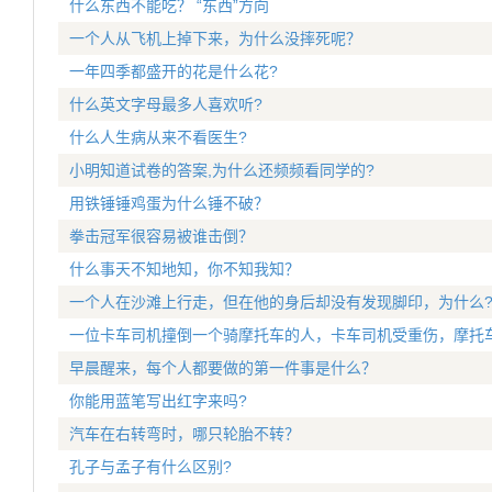
什么东西不能吃？ “东西”方向
一个人从飞机上掉下来，为什么没摔死呢？
一年四季都盛开的花是什么花?
什么英文字母最多人喜欢听?
什么人生病从来不看医生?
小明知道试卷的答案,为什么还频频看同学的?
用铁锤锤鸡蛋为什么锤不破？
拳击冠军很容易被谁击倒？
什么事天不知地知，你不知我知？
一个人在沙滩上行走，但在他的身后却没有发现脚印，为什么
一位卡车司机撞倒一个骑摩托车的人，卡车司机受重伤，摩托
早晨醒来，每个人都要做的第一件事是什么？
你能用蓝笔写出红字来吗?
汽车在右转弯时，哪只轮胎不转？
孔子与孟子有什么区别?