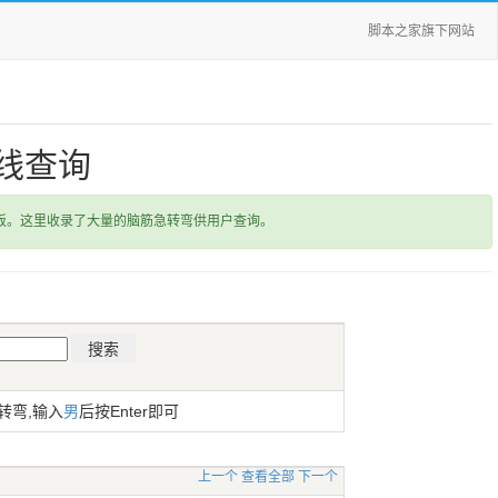
脚本之家旗下网站
线查询
饭。这里收录了大量的脑筋急转弯供用户查询。
转弯,输入
男
后按Enter即可
上一个
查看全部
下一个