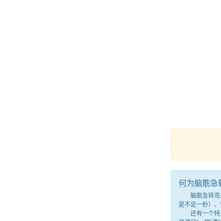
何为脑筋急
脑筋急转弯是一
是不足一秒）、
还有一个特点，