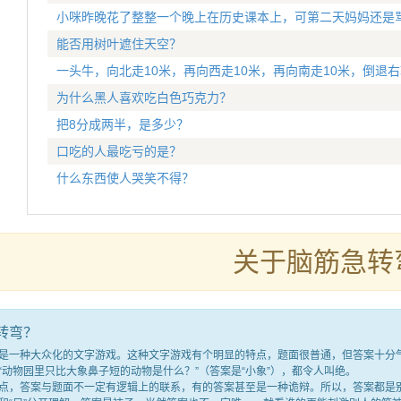
小咪昨晚花了整整一个晚上在历史课本上，可第二天妈妈还是
能否用树叶遮住天空？
一头牛，向北走10米，再向西走10米，再向南走10米，倒退
为什么黑人喜欢吃白色巧克力？
把8分成两半，是多少？
口吃的人最吃亏的是？
什么东西使人哭笑不得？
关于脑筋急转
转弯？
种大众化的文字游戏。这种文字游戏有个明显的特点，题面很普通，但答案十分气人
“动物园里只比大象鼻子短的动物是什么？”（答案是“小象”），都令人叫绝。
答案与题面不一定有逻辑上的联系，有的答案甚至是一种诡辩。所以，答案都是别