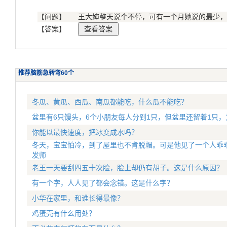
【问题】
王大婶整天说个不停，可有一个月她说的最少，
【答案】
推荐脑筋急转弯60个
冬瓜、黄瓜、西瓜、南瓜都能吃，什么瓜不能吃？
盆里有6只馒头，6个小朋友每人分到1只，但盆里还留着1只，
你能以最快速度，把冰变成水吗？
冬天，宝宝怕冷，到了屋里也不肯脱帽。可是他见了一个人乖乖
发师
老王一天要刮四五十次脸，脸上却仍有胡子。这是什么原因？
有一个字，人人见了都会念错。这是什么字？
小华在家里，和谁长得最像？
鸡蛋壳有什么用处？