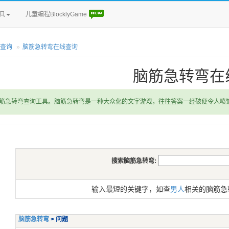
具
儿童编程BlocklyGame
查询
脑筋急转弯在线查询
脑筋急转弯在
筋急转弯查询工具。脑筋急转弯是一种大众化的文字游戏，往往答案一经破便令人喷
搜索脑筋急转弯:
输入最短的关键字，如查
男人
相关的脑筋急
脑筋急转弯
> 问题