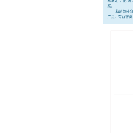
易满足”，把“
案。
脑筋急转弯就
广泛：有益智类