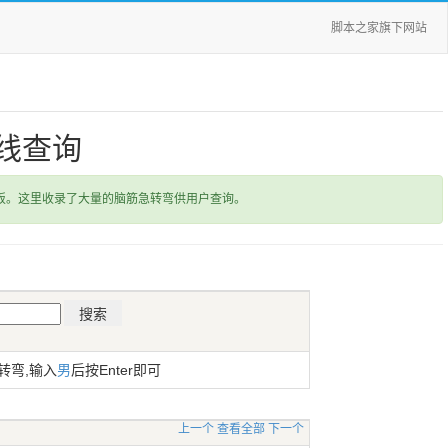
脚本之家旗下网站
线查询
饭。这里收录了大量的脑筋急转弯供用户查询。
转弯,输入
男
后按Enter即可
上一个
查看全部
下一个