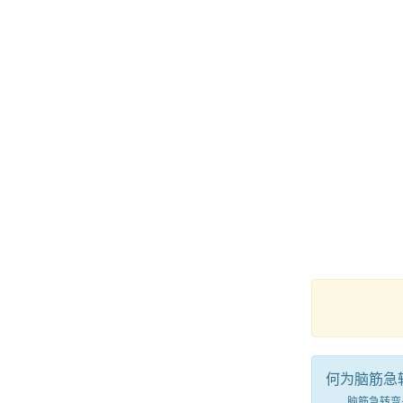
何为脑筋急
脑筋急转弯是一