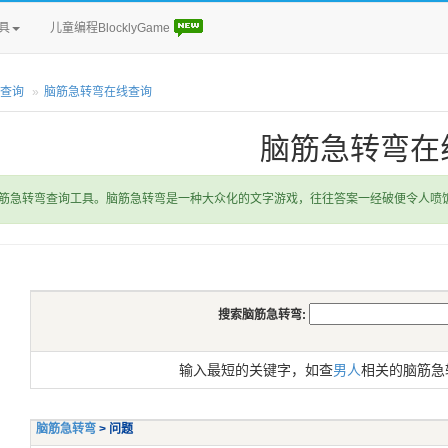
具
儿童编程BlocklyGame
查询
脑筋急转弯在线查询
脑筋急转弯在
筋急转弯查询工具。脑筋急转弯是一种大众化的文字游戏，往往答案一经破便令人喷
搜索脑筋急转弯:
输入最短的关键字，如查
男人
相关的脑筋急
脑筋急转弯
> 问题