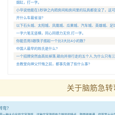
烟缸，打一字。
小华说他能在1秒钟之内把房间和房间里的玩具都变没了，这可
开什么车最省油?
以下石头城、太阳城、凤凰城、瓜果城、汽车城、英雄城、足
一字六笔无竖横，同心同德力无穷,打一字。
你能否用3跟筷子搭起一个比3大比4小的数？
中国人最早的姓氏是什么?
一个招牌突然由高处掉落,砸向并排行走的五个人,为什么只有三
去教堂向神父忏悔之前，都事先做了些什么事?
关于脑筋急转
转弯？
种大众化的文字游戏。这种文字游戏有个明显的特点，题面很普通，但答案十分气人