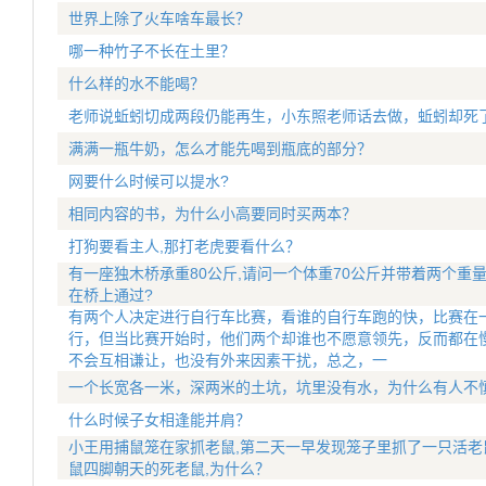
世界上除了火车啥车最长？
哪一种竹子不长在土里？
什么样的水不能喝？
老师说蚯蚓切成两段仍能再生，小东照老师话去做，蚯蚓却死
满满一瓶牛奶，怎么才能先喝到瓶底的部分？
网要什么时候可以提水?
相同内容的书，为什么小高要同时买两本？
打狗要看主人,那打老虎要看什么？
有一座独木桥承重80公斤,请问一个体重70公斤并带着两个重
在桥上通过?
有两个人决定进行自行车比赛，看谁的自行车跑的快，比赛在
行，但当比赛开始时，他们两个却谁也不愿意领先，反而都在
不会互相谦让，也没有外来因素干扰，总之，一
一个长宽各一米，深两米的土坑，坑里没有水，为什么有人不
什么时候子女相逢能并肩？
小王用捕鼠笼在家抓老鼠,第二天一早发现笼子里抓了一只活老
鼠四脚朝天的死老鼠,为什么？