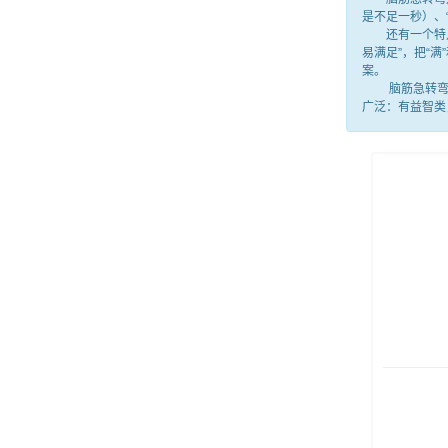
是不足一秒）、
还有一个特点，
易满足”，把“
案。
脑筋急转弯就
广泛：有益智类