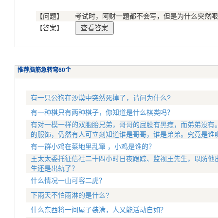
【问题】
考试时，阿财一題都不会写，但是为什么突然眼
【答案】
推荐脑筋急转弯60个
有一只公狗在沙漠中突然死掉了，请问为什么?
有一种棋只有两种棋子，你知道是什么棋类吗？
有对一模一样的双胞胎兄弟，哥哥的屁股有黑痣，而弟弟没有
的服饰，仍然有人可立刻知道谁是哥哥，谁是弟弟。究竟是谁
有一群小鸡在菜地里乱窜 ，小鸡是谁的？
王太太委托征信社二十四小时日夜跟踪、监视王先生，以防他出
生还是出轨了？
什么情况一山可容二虎？
下雨天不怕雨淋的是什么?
什么东西将一间屋子装满，人又能活动自如？