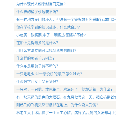
为什么现代人越来越言而无信?
什么样的桶子永远裝不满？
有一种地方专门教坏人，但没有一个警察敢对它采取行动加以
你在学校学到的知识越多，什么就会少？
小赵买一张奖票,中了一等奖,去领奖却不给?
在船上见得最多的是什么？
用什么方法立刻可以找到遗失的图钉？
什么样的强者千万别当？
什么布是用剪子剪不断的？
一只毛毛虫,过一条没桥的河,它怎么过去?
什么数字让女士又爱又恨？
一只鸡，一只鹅，放冰箱里，鸡冻死了，鹅却活着，为什么？
有一块天然的黑色的大理石，在九月七号这一天，把它扔到钱
刚起飞的飞机突然冒烟掉在地上，为什么没人受伤?
林老生大手术后换了一个人工心脏。病好了后,她的女友却马上