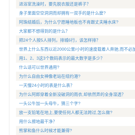
进浴室洗澡时，要先脱衣服还是裤子？
身子里面空空洞洞而却拥有一双手的是什么麼?
阿珠结婚后，为什么宁愿睡地板也不肯跟丈夫睡水床?
大家都不想得到的是什么？
把24个人按5人排列，排城6行，该怎样排？
世界上什么东西以近2000公里/小时的速度载着人奔驰,而不必
用1、2、3这3个数码表示的最大数字是多少？
什么话可以世界通用?
为什么自由女神像老站在纽约港?
一天慢24小时的表是什么表？
为什么阿郎穿着全新没破洞的雨衣,却依然弄的全身湿透？
一头公牛加一头母牛，猜三个字?
放一支铅笔在地上,要使任何人都无法跨过,怎么做?
用什么擦地最干净？
熊掌和鱼什么时候才能兼得?