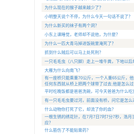
为什么现在的猴子越来越少了？
小明整天说个不停，为什么今天一句话不说了？
为什么新买的袜子有两个洞？
小东上课睡觉，老师却不说他，为什麽？
为什么一匹大青马掉进饭碗里淹死了？
抓到什么贼后可以马上处死刑？
一只毛毛虫（八只脚）走上一堆牛粪，下地以后
大雁为什么向南飞？
有一座桥只能乘重70公斤，一个人重65公斤，他
任何东西就从桥上把两个球带了过去,他是怎么过
平时吃晚饭都是爸爸洗碗，可今天爸爸为什么吃
有一只毛毛虫要过河，前面没有桥，问它是怎么
什么动物你打死了它，却流了你的血？
一根生锈的绣花针，在7月7日7时7分7秒，浩
应？
什么筋伤了不能贴膏药？