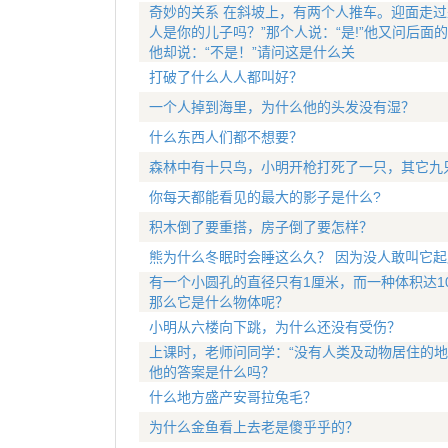
奇妙的关系 在斜坡上，有两个人推车。迎面走过
人是你的儿子吗？”那个人说：“是!”他又问后面
他却说：“不是！”请问这是什么关
打破了什么人人都叫好？
一个人掉到海里，为什么他的头发没有湿？
什么东西人们都不想要？
森林中有十只鸟，小明开枪打死了一只，其它九
你每天都能看见的最大的影子是什么?
积木倒了要重搭，房子倒了要怎样？
熊为什么冬眠时会睡这么久？ 因为没人敢叫它起
有一个小圆孔的直径只有1厘米，而一种体积达1
那么它是什么物体呢？
小明从六楼向下跳，为什么还没有受伤？
上课时，老师问同学：“没有人类及动物居住的地
他的答案是什么吗？
什么地方盛产安哥拉兔毛？
为什么金鱼看上去老是傻乎乎的？