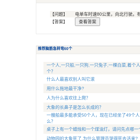
【问题】
电单车时速80公里，向北行驶。
【答案】
推荐脑筋急转弯60个
一个人,一只船,一只狗,一只兔子,一棵白菜,着个
个？
什么人最喜欢别人叫它滚
用什么拖地最干净?
人为什么喜欢往上爬？
大象的长鼻子是怎么长成的？
一艘船最多能承受50个人，现在已经坐了49个
么？
桌子上有一个蜡烛和一个煤油灯，请问先点哪一
动物园的大象死了,为什么管理员哭得死去活来?