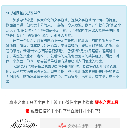
何为脑筋急转弯？
脑筋急转弯是一种大众化的文字游戏。这种文字游戏有个明显的特点，
题面很普通，但答案十分气人，一经破，令人喷饭。像早几年就有的“读完‘北
京大学’要多长时间？”（答案是不足一秒）、“动物园里只比大象鼻子短的动
物是什么？”（答案是“小象”），都令人叫绝。
还有一个特点，答案与题面不一定有逻辑上的联系，有的答案甚至是一
种诡辩。所以，答案都是别出心裁，突破常理的，能给人以谐趣、机敏、睿
智的感觉。诸如“什么东西最容易满足”，把“满”和“足”分开理解，答案是袜
子。当然答案也不一定唯一，就看谁的更能刺激别人的笑神经了。因此，对
同一个题面，你也可以尝试着寻找更有趣更吸引人们眼球的答案。
脑筋急转弯就是指当思维遇到特殊的阻碍时，要很快的离开习惯的思
路，从别的方面来思考问题。现在泛指一些不能用通常的思路来回答的的智
力问答题。脑筋急转弯分类比较广泛：有益智类，搞笑类，数学类，成人类
等
脚本之家工具类小程序上线了！微信小程序搜索
脚本之家工具
箱
或者扫描如下小程序码直接打开小程序！