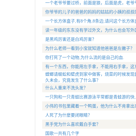
一个老爷爷要过桥，前面是狼，后面是虎，老爷
你爷爷的儿子的爸爸的妈妈的姑姑的小姨的叔叔
一个长方体盒子,有8个角,8条边,请问这个长方体
读一年级的东东没有学过外文，为什么也会写外
是黑鸡厉害还是白鸡厉害？
为什么老师一看到小宝就知道他爸爸是左撇子？
你打死了一个动物,为什么流的是自己的血.
有一个东西，你能用左手拿，不能用右手拿，这
螳螂请蜈蚣和壁虎到家中做客，烧菜的时候发现
久未会，究竟发生了什么事？
什么人重来不洗头发？
一只狗和一只青蛙比赛游泳平常都是青蛙游的快,
小伟的书包里藏着一个鸭蛋，他为什么不肯拿出
人死了为什麽要闭眼睛？
黑手党为什么喜欢戴白手套？
国歌一共有几个字