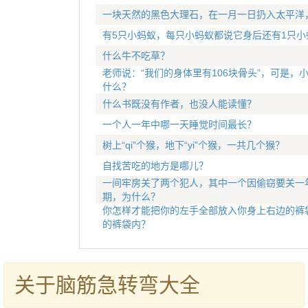
一块天然的黑色大理石，在一月一日扔入太平洋
有5只小蚂蚁，每只小蚂蚁都说它身后还有1只小
什么牛不吃草？
老师说：“我们的身体里有106块骨头”，可是，小
什么？
什么书既没有作者，也没人能读懂？
一个人一年中哪一天睡觉时间最长？
树上“qi”个猴，地下“yi”个猴，一共几个猴？
自找苦吃的地方是哪儿？
一间牢房关了两个犯人，其中一个因偷窃要关一
期，为什么？
你怎样才能把你的左手全部放入你身上右边的裤
的裤袋内？
关于脑筋急转弯大全