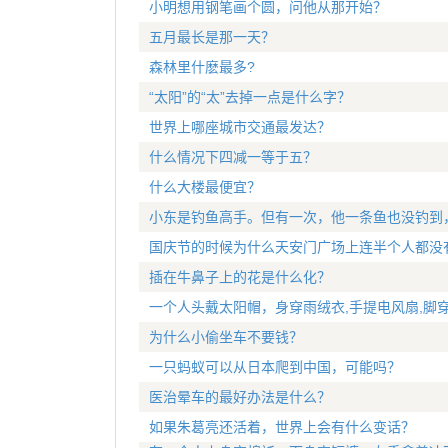
小明想用钢笔画个圆，问他从那开始？
五月最长是那一天？
森林里什麽最多?
“太阳”的“太”去掉一点是什么字？
世界上哪座城市交通最发达？
什么情况下四减一等于五？
什么大楼最便宜？
小东是钓鱼高手。但有一次，他一条鱼也没钓到
国庆节的时候为什么天安门广场上连半个人都没
插在牛鼻子上的花是什么化？
一个人头戴太阳帽，身穿雨绒衣,手提电风扇,脚穿
为什么小偷坐车不要钱？
一只蚂蚁可以从日本爬到中国，可能吗？
医治晕车的最好办法是什么？
如果朱葛亮还活着，世界上会有什么变话？