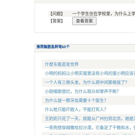
【问题】
一个学生住在学校里，为什么上
【答案】
推荐脑筋急转弯60个
什麽东能逛变世界
小明的妈妈让小明买蛋里没有小鸡的蛋小明应该
一个人有三根头发，为什么把中间那根拔了？
小刚唱歌很烂，为什么观众却掌声不断？
为什么拔一颗牙齿需要十个医生？
什么枪只能吓跑人，不能打死人？
王奶奶只花了一天，就能从广州扫到北京。她是
一条狗想穿越撒哈拉沙漠，它备足了干粮和水，