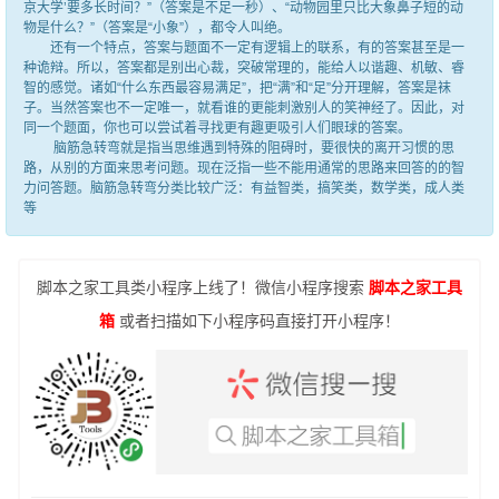
京大学’要多长时间？”（答案是不足一秒）、“动物园里只比大象鼻子短的动
物是什么？”（答案是“小象”），都令人叫绝。
还有一个特点，答案与题面不一定有逻辑上的联系，有的答案甚至是一
种诡辩。所以，答案都是别出心裁，突破常理的，能给人以谐趣、机敏、睿
智的感觉。诸如“什么东西最容易满足”，把“满”和“足”分开理解，答案是袜
子。当然答案也不一定唯一，就看谁的更能刺激别人的笑神经了。因此，对
同一个题面，你也可以尝试着寻找更有趣更吸引人们眼球的答案。
脑筋急转弯就是指当思维遇到特殊的阻碍时，要很快的离开习惯的思
路，从别的方面来思考问题。现在泛指一些不能用通常的思路来回答的的智
力问答题。脑筋急转弯分类比较广泛：有益智类，搞笑类，数学类，成人类
等
脚本之家工具类小程序上线了！微信小程序搜索
脚本之家工具
箱
或者扫描如下小程序码直接打开小程序！