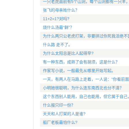
一只老虎面前有5个山洞，每个山洞都有一只羊
张飞的母亲姓什么？
11+2=1?对吗?
烧什么汤最“鲜”？
为什么两只公老虎打架，非要拼过你死我活绝不
什么路 走不了。
为什么太阳总是比人起得早?
有一种东西，成熟了会有胡须，这是什么？
作家写小说，一般最先从哪里开始写起。
一天，有两人在马路上走着，一人说：“你看前面有
小明她很聪明，为什么连东南西北也分不清？
这个东西别人能用，自己也能用，但它属于自己
什么报只印一份？
天天和人打架的人是谁?
船厂老板最怕什么?