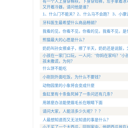
有一个人上身穿棉袄，下身穿短裤，左手拿着冰
又开着冷器，请问他是谁？
1、什么门不能关？2、什么马不会跑？ 3、小
牙科医生最希望什么商品畅销？
我看的见，你看不见，你看的见，我看不见，是
熊猫最大的心愿是什么？
奶奶叫孙女擦桌子，擦了半天，奶奶还是说脏，
小孩在一家门口玩，一人问：“你妈在家吗？”小
孩未撒谎，为何？
什么饼不能吃
小刚到外面吃饭，为什么不要钱？
动物园里的小象将会变成什麽
鱼缸里有十条鱼死掉了一条问还有几条？
用甚麽办法能使眉毛长在眼睛下面
请问大家，人能活多少久呢？？？
人最想知道而又无法知道的事是什么？
小王买了一个大西瓜，回到家中，他把西瓜放在