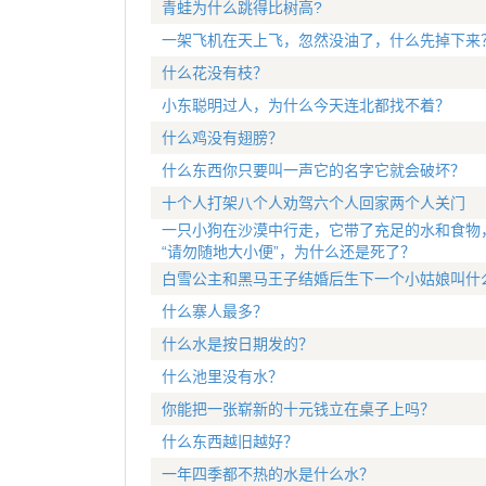
青蛙为什么跳得比树高?
一架飞机在天上飞，忽然没油了，什么先掉下来
什么花没有枝？
小东聪明过人，为什么今天连北都找不着？
什么鸡没有翅膀？
什么东西你只要叫一声它的名字它就会破坏？
十个人打架八个人劝驾六个人回家两个人关门
一只小狗在沙漠中行走，它带了充足的水和食物
“请勿随地大小便”，为什么还是死了？
白雪公主和黑马王子结婚后生下一个小姑娘叫什
什么寨人最多？
什么水是按日期发的？
什么池里没有水？
你能把一张崭新的十元钱立在桌子上吗？
什么东西越旧越好？
一年四季都不热的水是什么水？