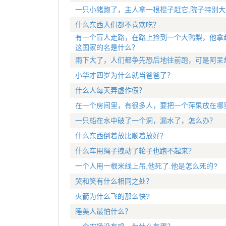
一只小猪跑了，主人拿一根棍子赶它,院子特别大
什么东西人们都不喜欢吃？
有一个盲人走路，在路上捡到一个大鸭梨，他拿
这国家的名是什么？
雨下大了，人们都争先恐后地往前跑，可是阿呆
小华才四岁为什么就当爸爸了？
什么人每天弄虚作假？
在一个房间里，有很多人，要把一个萍果放在哪
一只船在水中破了一个洞，漏水了，怎么办？
什么东西倒着放比顺着放好？
什么车用绳子拽动了轮子也跑不起来？
一个人用一根米线上吊,他死了.他是怎么死的?
哭和笑有什么相同之处？
火箭为什么飞的那么快?
睡美人最怕什么？