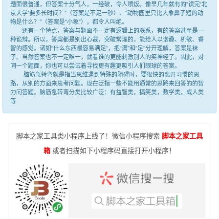
题面很普通，但答案十分气人，一经破，令人喷饭。像早几年就有的“读完‘北
京大学’要多长时间？”（答案是不足一秒）、“动物园里只比大象鼻子短的动
物是什么？”（答案是“小象”），都令人叫绝。
还有一个特点，答案与题面不一定有逻辑上的联系，有的答案甚至是一
种诡辩。所以，答案都是别出心裁，突破常理的，能给人以谐趣、机敏、睿
智的感觉。诸如“什么东西最容易满足”，把“满”和“足”分开理解，答案是袜
子。当然答案也不一定唯一，就看谁的更能刺激别人的笑神经了。因此，对
同一个题面，你也可以尝试着寻找更有趣更吸引人们眼球的答案。
脑筋急转弯就是指当思维遇到特殊的阻碍时，要很快的离开习惯的思
路，从别的方面来思考问题。现在泛指一些不能用通常的思路来回答的的智
力问答题。脑筋急转弯分类比较广泛：有益智类，搞笑类，数学类，成人类
等
脚本之家工具类小程序上线了！微信小程序搜索
脚本之家工具
箱
或者扫描如下小程序码直接打开小程序！