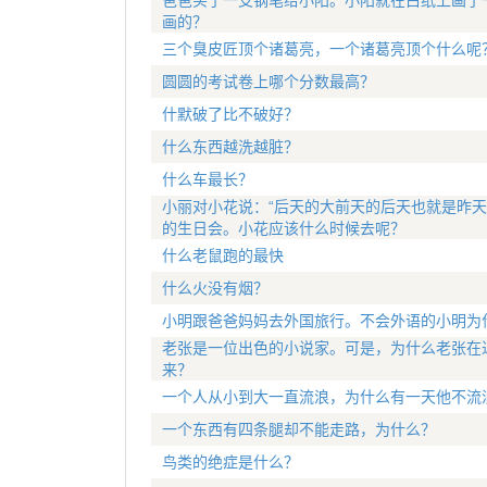
爸爸买了一支钢笔给小阳。小阳就在白纸上画了
画的？
三个臭皮匠顶个诸葛亮，一个诸葛亮顶个什么呢
圆圆的考试卷上哪个分数最高？
什默破了比不破好？
什么东西越洗越脏？
什么车最长？
小丽对小花说：“后天的大前天的后天也就是昨天
的生日会。小花应该什么时候去呢？
什么老鼠跑的最快
什么火没有烟？
小明跟爸爸妈妈去外国旅行。不会外语的小明为
老张是一位出色的小说家。可是，为什么老张在
来？
一个人从小到大一直流浪，为什么有一天他不流
一个东西有四条腿却不能走路，为什么？
鸟类的绝症是什么？