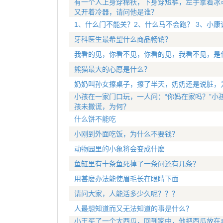
有一个人上身穿棉袄，下身穿短裤，左手拿着冰
又开着冷器，请问他是谁？
1、什么门不能关？2、什么马不会跑？ 3、小
牙科医生最希望什么商品畅销？
我看的见，你看不见，你看的见，我看不见，是
熊猫最大的心愿是什么？
奶奶叫孙女擦桌子，擦了半天，奶奶还是说脏，
小孩在一家门口玩，一人问：“你妈在家吗？”小
孩未撒谎，为何？
什么饼不能吃
小刚到外面吃饭，为什么不要钱？
动物园里的小象将会变成什麽
鱼缸里有十条鱼死掉了一条问还有几条？
用甚麽办法能使眉毛长在眼睛下面
请问大家，人能活多少久呢？？？
人最想知道而又无法知道的事是什么？
小王买了一个大西瓜，回到家中，他把西瓜放在