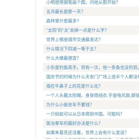
小明想用钢笔画个圆，问他从那开始？
五月最长是那一天？
森林里什麽最多?
“太阳”的“太”去掉一点是什么字？
世界上哪座城市交通最发达？
什么情况下四减一等于五？
什么大楼最便宜？
小东是钓鱼高手。但有一次，他一条鱼也没钓到
国庆节的时候为什么天安门广场上连半个人都没
插在牛鼻子上的花是什么化？
一个人头戴太阳帽，身穿雨绒衣,手提电风扇,脚穿
为什么小偷坐车不要钱？
一只蚂蚁可以从日本爬到中国，可能吗？
医治晕车的最好办法是什么？
如果朱葛亮还活着，世界上会有什么变话？