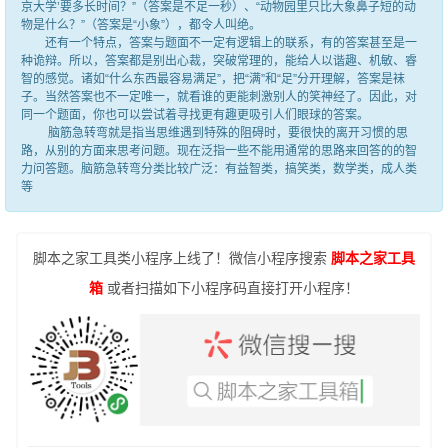
京大学’要多长时间？”（答案是不足一秒）、“动物园里只比大象鼻子短的动
物是什么？”（答案是“小象”），都令人叫绝。
还有一个特点，答案与题面不一定有逻辑上的联系，有的答案甚至是一
种诡辩。所以，答案都是别出心裁，突破常理的，能给人以谐趣、机敏、睿
智的感觉。诸如“什么东西最容易满足”，把“满”和“足”分开理解，答案是袜
子。当然答案也不一定唯一，就看谁的更能刺激别人的笑神经了。因此，对
同一个题面，你也可以尝试着寻找更有趣更吸引人们眼球的答案。
脑筋急转弯就是指当思维遇到特殊的阻碍时，要很快的离开习惯的思
路，从别的方面来思考问题。现在泛指一些不能用通常的思路来回答的的智
力问答题。脑筋急转弯分类比较广泛：有益智类，搞笑类，数学类，成人类
等
脚本之家工具类小程序上线了！微信小程序搜索
脚本之家工具
箱
或者扫描如下小程序码直接打开小程序！