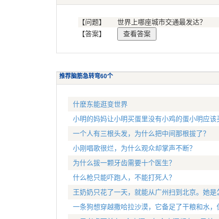
【问题】
世界上哪座城市交通最发达？
【答案】
推荐脑筋急转弯60个
什麽东能逛变世界
小明的妈妈让小明买蛋里没有小鸡的蛋小明应该
一个人有三根头发，为什么把中间那根拔了？
小刚唱歌很烂，为什么观众却掌声不断？
为什么拔一颗牙齿需要十个医生？
什么枪只能吓跑人，不能打死人？
王奶奶只花了一天，就能从广州扫到北京。她是
一条狗想穿越撒哈拉沙漠，它备足了干粮和水，