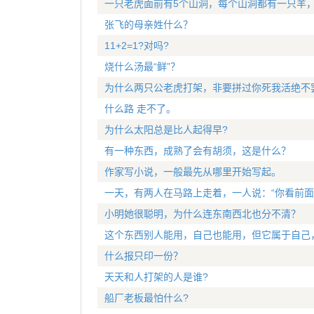
一只老虎面前有5个山洞，每个山洞都有一只羊
张飞的母亲姓什么？
11+2=1?对吗?
烧什么汤最“鲜”？
为什么两只公老虎打架，非要拼过你死我活绝不
什么路 走不了。
为什么太阳总是比人起得早?
有一种东西，成熟了会有胡须，这是什么？
作家写小说，一般最先从哪里开始写起。
一天，有两人在马路上走着，一人说：“你看前面有
小明她很聪明，为什么连东南西北也分不清？
这个东西别人能用，自己也能用，但它属于自己
什么报只印一份？
天天和人打架的人是谁?
船厂老板最怕什么?