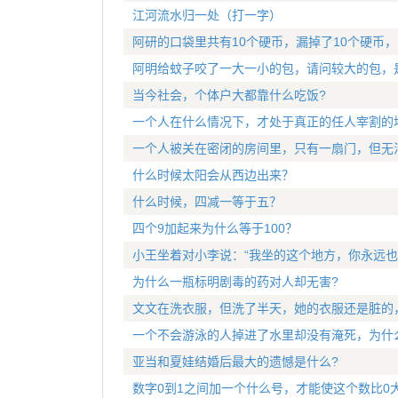
江河流水归一处（打一字）
阿研的口袋里共有10个硬币，漏掉了10个硬币
阿明给蚊子咬了一大一小的包，请问较大的包，
当今社会，个体户大都靠什么吃饭?
一个人在什么情况下，才处于真正的任人宰割的
一个人被关在密闭的房间里，只有一扇门，但无
什么时候太阳会从西边出来？
什么时候，四减一等于五？
四个9加起来为什么等于100？
小王坐着对小李说：“我坐的这个地方，你永远也
为什么一瓶标明剧毒的药对人却无害?
文文在洗衣服，但洗了半天，她的衣服还是脏的
一个不会游泳的人掉进了水里却没有淹死，为什
亚当和夏娃结婚后最大的遗憾是什么?
数字0到1之间加一个什么号，才能使这个数比0