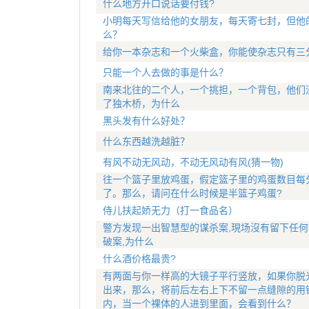
什么地方开口说话要付钱?
小明每天写信给他的女朋友，每天寄七封，但他
么？
给你一本杂志和一个火柴盒，你能使杂志只有三
只能一个人去做的事是什么？
南来北往的二个人，一个挑担，一个背包，他们
了独木桥，为什么
黑头发有什么好处？
什么东西越洗越脏？
有风不动无风动，不动无风动有风(猜一物)
往一个篮子里放鸡蛋，假定篮子里的鸡蛋数目每分
了。那么，请问在什么时候是半篮子鸡蛋?
侍儿扶起娇无力（打一食品名）
警方发现一出智慧型的谋杀案,現场沒有留下任何
破案,为什么
什么酒价格最贵?
有两面与你一样高的大镜子平行竖放，如果你脱
出来，那么，将前后左右上下不留一点缝隙的用
内，当一个裸体的人进到里面，会看到什么？