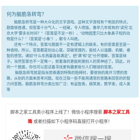
何为脑筋急转弯？
脑筋急转弯是一种大众化的文字游戏。这种文字游戏有个明显的特点，
题面很普通，但答案十分气人，一经破，令人喷饭。像早几年就有的“读完‘北
京大学’要多长时间？”（答案是不足一秒）、“动物园里只比大象鼻子短的动
物是什么？”（答案是“小象”），都令人叫绝。
还有一个特点，答案与题面不一定有逻辑上的联系，有的答案甚至是一
种诡辩。所以，答案都是别出心裁，突破常理的，能给人以谐趣、机敏、睿
智的感觉。诸如“什么东西最容易满足”，把“满”和“足”分开理解，答案是袜
子。当然答案也不一定唯一，就看谁的更能刺激别人的笑神经了。因此，对
同一个题面，你也可以尝试着寻找更有趣更吸引人们眼球的答案。
脑筋急转弯就是指当思维遇到特殊的阻碍时，要很快的离开习惯的思
路，从别的方面来思考问题。现在泛指一些不能用通常的思路来回答的的智
力问答题。脑筋急转弯分类比较广泛：有益智类，搞笑类，数学类，成人类
等
脚本之家工具类小程序上线了！微信小程序搜索
脚本之家工具
箱
或者扫描如下小程序码直接打开小程序！