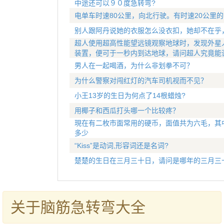
中途还可以９０度急转弯?
电单车时速80公里，向北行驶。有时速20公里
别人跟阿丹说她的衣服怎么没衣扣，她却不在乎
超人使用超高性能望远镜观察地球时，发现外星
装置，便可于一秒内到达地球，请问超人究竟能
男人在一起喝酒，为什么非划拳不可？
为什么警察对闯红灯的汽车司机视而不见？
小王13岁的生日为何点了14根蜡烛?
用椰子和西瓜打头哪一个比较疼？
現在有二枚市面常用的硬币，面值共为六毛，其
多少
“Kiss”是动词,形容词还是名词?
楚楚的生日在三月三十日，请问是哪年的三月三
关于脑筋急转弯大全