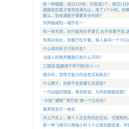
有一种细菌，经过1分钟，分裂成2个，再过1分
细菌放在瓶子里到充满为止，用了1个小时。如
那么，到充满瓶子需要多长时间?
刘邦破咸阳—城市名一
有一样东西，你只能用左手拿它,右手却拿不到,
有两对母女，到餐厅吃午餐，每人各叫一个70元
什么样的轮子只转不走？
法国人的笑声跟我们有什么不同？
三国谜:猛翼德千杯不醉(乐人一)
跳伞时，怎样才能分的出老兵和新兵?
什么鞋子，你绝不会穿着它去逛街?
一只凶猛的饿猫，看到老鼠，为何却拨腿就跑？
“水蛇”“蟒蛇”“青竹蛇”哪一个比较长？
重男轻女打一地名
共公汽车上，两个人正在热烈的交谈，可围观的
那一种飞弹可以用每小时３０公里的超低速，并