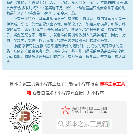
题面很普通，但答案十分气人，一经破，令人喷饭。像早几年就有的“读完‘北
京大学’要多长时间？”（答案是不足一秒）、“动物园里只比大象鼻子短的动
物是什么？”（答案是“小象”），都令人叫绝。
还有一个特点，答案与题面不一定有逻辑上的联系，有的答案甚至是一
种诡辩。所以，答案都是别出心裁，突破常理的，能给人以谐趣、机敏、睿
智的感觉。诸如“什么东西最容易满足”，把“满”和“足”分开理解，答案是袜
子。当然答案也不一定唯一，就看谁的更能刺激别人的笑神经了。因此，对
同一个题面，你也可以尝试着寻找更有趣更吸引人们眼球的答案。
脑筋急转弯就是指当思维遇到特殊的阻碍时，要很快的离开习惯的思
路，从别的方面来思考问题。现在泛指一些不能用通常的思路来回答的的智
力问答题。脑筋急转弯分类比较广泛：有益智类，搞笑类，数学类，成人类
等
脚本之家工具类小程序上线了！微信小程序搜索
脚本之家工具
箱
或者扫描如下小程序码直接打开小程序！