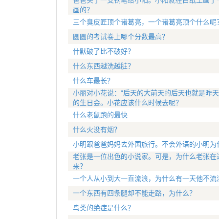
爸爸买了一支钢笔给小阳。小阳就在白纸上画了
画的？
三个臭皮匠顶个诸葛亮，一个诸葛亮顶个什么呢
圆圆的考试卷上哪个分数最高？
什默破了比不破好？
什么东西越洗越脏？
什么车最长？
小丽对小花说：“后天的大前天的后天也就是昨天
的生日会。小花应该什么时候去呢？
什么老鼠跑的最快
什么火没有烟？
小明跟爸爸妈妈去外国旅行。不会外语的小明为
老张是一位出色的小说家。可是，为什么老张在
来？
一个人从小到大一直流浪，为什么有一天他不流
一个东西有四条腿却不能走路，为什么？
鸟类的绝症是什么？