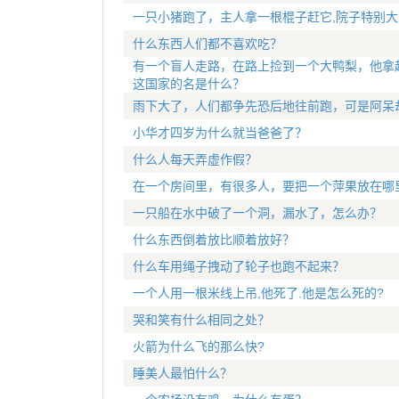
一只小猪跑了，主人拿一根棍子赶它,院子特别大
什么东西人们都不喜欢吃？
有一个盲人走路，在路上捡到一个大鸭梨，他拿
这国家的名是什么？
雨下大了，人们都争先恐后地往前跑，可是阿呆
小华才四岁为什么就当爸爸了？
什么人每天弄虚作假？
在一个房间里，有很多人，要把一个萍果放在哪
一只船在水中破了一个洞，漏水了，怎么办？
什么东西倒着放比顺着放好？
什么车用绳子拽动了轮子也跑不起来？
一个人用一根米线上吊,他死了.他是怎么死的?
哭和笑有什么相同之处？
火箭为什么飞的那么快?
睡美人最怕什么？