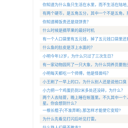
你知道为什么鱼只生活在水里，而不生活在陆地
有两个硬币，是五角五分，其中一个不是五角，
你知道稀饭贵还是烧饼贵？
什么时候是摘苹果的最好时机
有一个人口袋里有五元钱，掉了五元钱口袋里还
什么鱼的肚皮是浮上水面的？
小明今年12岁，为什么只过了三次生日？
有一家动物园死了一只大象，为什么饲养员要抱
小明每天都吃一个师傅，他是怪兽吗？
小王刷了一早上的口，为什么别人还是说他口臭
小力把一个鸡蛋扔到2米多处还没碎，为什么？
两个人去陆菅，晚上睡在帐篷里。不久其中一个
星。你会想到什么？
一根长棍子(不准弄断),那怎样才能使它变短?
为什么先看见打闪后听见打雷。
什么路人们最不敢走?