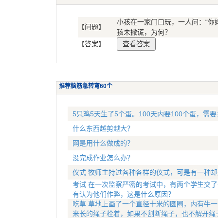
小孩在一家门口玩，一人问：“你
【问题】
孩未撒谎，为何？
【答案】
推荐脑筋急转弯60个
5只鸡5天生了5个蛋。100天内要100个蛋，需
什么东西越剪越大？
网是用什么做成的？
没完成作业怎么办？
仪式 牧师主持过各种各样的仪式，可是有一种
考试 在一次监察严密的考试中，有两个学生交了
有认为他们作弊，这是什么原因？
吃草 草地上画了一个直径十米的圆圈，内有牛一
米长的绳子栓着，如果不割断绳子，也不解开绳