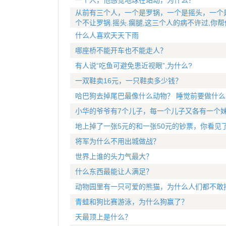
一个人，他感觉地球在站动，为什么？
从前有三个人，一个是罗锅，一个是摇头，一个
个不让罗锅.摇头.瘸腿,这三个人的病不许过,你
什么人喜欢天天下雨
哪座桥不能开车也不能走人？
有人说“吃鱼可避免患近视眼”,为什么?
一双鞋卖16元，一只鞋卖多少钱？
哈巴狗去掉尾巴最像什么动物？ 睡觉前要做什么
小华的爷爷有7个儿子，每一个儿子又各有一个妹
地上掉了一张5元的和一张50元的钞票，你看见
将军为什么不用出城做战？
世界上谁的头力气最大？
什么东西最能让人满足？
动物园里有一只可爱的熊猫，为什么人们都不敢
青蛙和狗比赛游泳，为什么狗赢了？
天最顶上是什么？