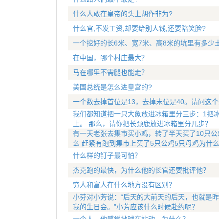
什么人敢在皇帝的头上胡作非为?
什么官,不发工资,却要给别人钱,还要陪笑脸?
一个挖好的长6米、宽7米、高8米的坑里有多少
在中国，哪个村庄最大？
马在哪里不需腿也能走？
美国总统是怎么进皇宫的?
一个数去掉首位是13，去掉末位是40。请问这
我们都知道把一只大象放进冰箱里分三步：1把冰
上。 那么，请你把长颈鹿放进冰箱里分几步？
有一天老张去集市买小鸡，转了半天买了10只公
么 赶紧有跑到集市上买了5只公鸡5只母鸡为什
什么样的钉子最可怕？
杰克跑的最快，为什么他的长官还要批评他？
穷人和富人在什么地方没有区别？
小芬对小芳说：“后天的大前天的后天，也就是昨
我的生日会。”小芳应该什么时候赴约呢？