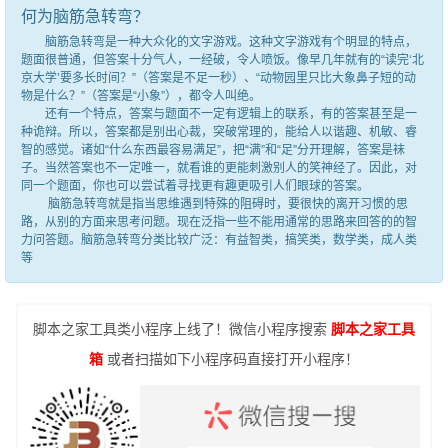
何为脑筋急转弯？
脑筋急转弯是一种大众化的文字游戏。这种文字游戏有个明显的特点，
题面很普通，但答案十分气人，一经破，令人喷饭。像早几年就有的“读完‘北
京大学’要多长时间？”（答案是不足一秒）、“动物园里只比大象鼻子短的动
物是什么？”（答案是“小象”），都令人叫绝。
还有一个特点，答案与题面不一定有逻辑上的联系，有的答案甚至是一
种诡辩。所以，答案都是别出心裁，突破常理的，能给人以谐趣、机敏、睿
智的感觉。诸如“什么东西最容易满足”，把“满”和“足”分开理解，答案是袜
子。当然答案也不一定唯一，就看谁的更能刺激别人的笑神经了。因此，对
同一个题面，你也可以尝试着寻找更有趣更吸引人们眼球的答案。
脑筋急转弯就是指当思维遇到特殊的阻碍时，要很快的离开习惯的思
路，从别的方面来思考问题。现在泛指一些不能用通常的思路来回答的的智
力问答题。脑筋急转弯分类比较广泛：有益智类，搞笑类，数学类，成人类
等
脚本之家工具类小程序上线了！微信小程序搜索
脚本之家工具
箱
或者扫描如下小程序码直接打开小程序！