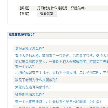
【问题】
丹顶鹤为什么睡觉用一只腿站着?
【答案】
推荐脑筋急转弯60个
身份证掉了怎么办？
有个人走独木桥，前面来了一只老虎，后面来了只熊，这个人
监狱里关着两名犯人，一天晚上犯人全都逃跑了，可是第二天
有一个犯人？
小明的妈妈有三个儿子，大独生子叫大明，二儿子叫二明，三
猫见了老鼠为什么拔腿就跑？
大象的左边耳朵象什么？
针掉到大海怎么办？
有一个人走在沙滩上，回头却看不见自己的脚印，为什么？