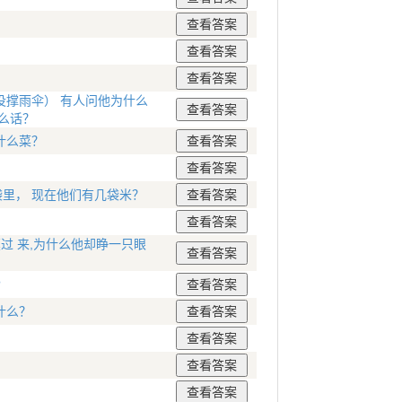
撑雨伞） 有人问他为什么
么话？
什么菜？
袋里， 现在他们有几袋米？
过 来,为什么他却睁一只眼
?
什么？