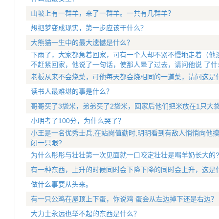
山坡上有一群羊，来了一群羊。一共有几群羊？
想把梦变成现实，第一步应该干什么？
大熊猫一生中的最大遗憾是什么？
下雨了，大家都急着回家，可有一个人却不紧不慢地走着（他没
不赶紧回家，他说了一句话，使那人晕了过去，请问他说 了什
老板从来不会烧菜，可他每天都会烧相同的一道菜，请问这是
读书人最难堪的事是什么？
哥哥买了3袋米，弟弟买了2袋米，回家后他们把米放在1只大
小明考了100分，为什么哭了？
小王是一名优秀士兵,在站岗值勤时,明明看到有敌人悄悄向他摸
闭一只眼?
为什么彤彤与壮壮第一次见面就一口咬定壮壮是喝羊奶长大的
有一种东西，上升的时候同时会下降下降的同时会上升，这是
做什么事要从头来。
有一只公鸡在屋顶上下蛋，你说鸡 蛋会从左边掉下还是右边？
大力士永远也举不起的东西是什么？