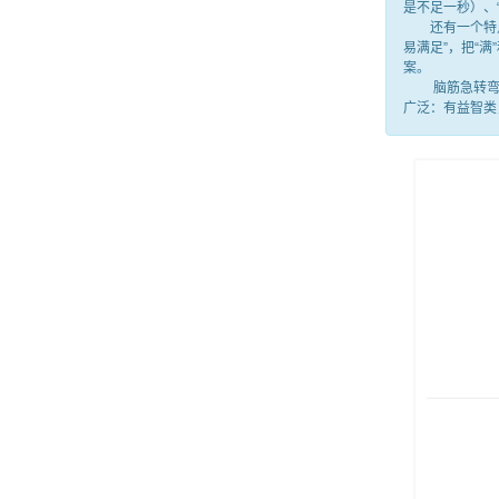
是不足一秒）、
还有一个特点，
易满足”，把“
案。
脑筋急转弯就
广泛：有益智类