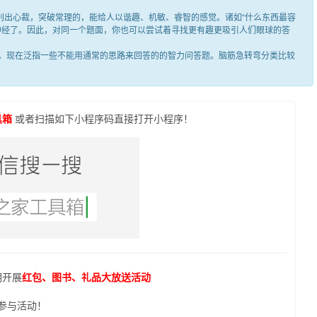
出心裁，突破常理的，能给人以谐趣、机敏、睿智的感觉。诸如“什么东西最容
笑神经了。因此，对同一个题面，你也可以尝试着寻找更有趣更吸引人们眼球的答
现在泛指一些不能用通常的思路来回答的的智力问答题。脑筋急转弯分类比较
具箱
或者扫描如下小程序码直接打开小程序！
期开展
红包、图书、礼品大放送活动
参与活动！