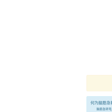
何为脑筋急
脑筋急转弯是一