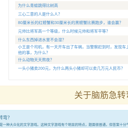
为什么青蛙跳得比树高
三心二意的人是什么人？
80厘米长的红螃蟹和30厘米长的黑螃蟹比赛跑步，谁会赢？
元帅比将军高一个等级，什么时候元帅和将军平等？
什么东西掉进水里不会湿？
小王是个司机，有一天开车出了车祸，当警察赶到时，发现车
他的事，为什么？
什么动物天天熬夜？
一头小猪卖200元，为什么两头小猪却可以卖几万元人民币？
关于脑筋急转
转弯？
种大众化的文字游戏。这种文字游戏有个明显的特点，题面很普通，但答案十分气人