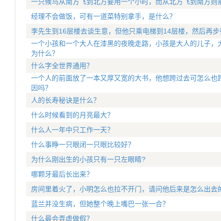
一只候鸟从南方飞到北方要用一个小时，而从北方飞到南方则
经理不会做饭，可有一道菜特别拿手，是什么？
李先生到16层楼去谈生意，但他只乘电梯到14层楼，然后再
一个小孩和一个大人在漆黑的夜晚走路，小孩是大人的儿子，
为什么？
什么字全世界通用？
一个人的前面放了一本又厚又宽的大书，他想跨过去可怎么也
因吗？
人的长寿秘诀是什么？
什么时候看到的月亮最大？
什么人一年中只工作一天？
什么事睁一只眼闭一只眼比较好？
为什么刚出生的小孩只有一只左眼睛?
哪颗牙最后长出来？
房间里着火了，小明怎么也拉不开门，请问他后来是怎么出去
蓝兰并没生病，但她整个晚上嘴巴一张一合？
什么最会弄虚做假？