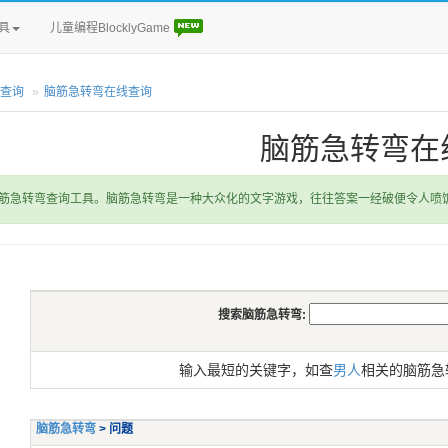
具
儿童编程BlocklyGame
查询
脑筋急转弯在线查询
脑筋急转弯在
筋急转弯查询工具。脑筋急转弯是一种大众化的文字游戏，往往答案一经破便令人喷
搜索脑筋急转弯:
输入最短的关键字，如查
男人
相关的脑筋急
脑筋急转弯
> 问题