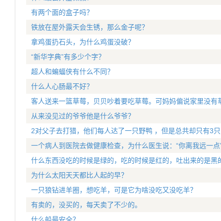
有两个面的盒子吗？
铁放在屋外露天会生锈，那么金子呢？
拿鸡蛋扔石头，为什么鸡蛋没破？
“新华字典”有多少个字？
超人和蝙蝠侠有什么不同？
什么人心肠最不好？
客人送来一篮草莓，贝贝吵着要吃草莓。可妈妈偏说家里没有
从来没见过的爷爷他是什么爷爷？
2对父子去打猎，他们每人达了一只野鸭 ，但是总共却只有3
一个病人到医院去做健康检查，为什么医生说：“你离我远一点
什么东西没吃的时候是绿的，吃的时候是红的，吐出来的是黑
为什么太阳天天都比人起的早？
一只狼钻进羊圈，想吃羊，可是它为啥没吃又没吃羊？
有卖的，没买的，每天卖了不少的。
什么船最安全？