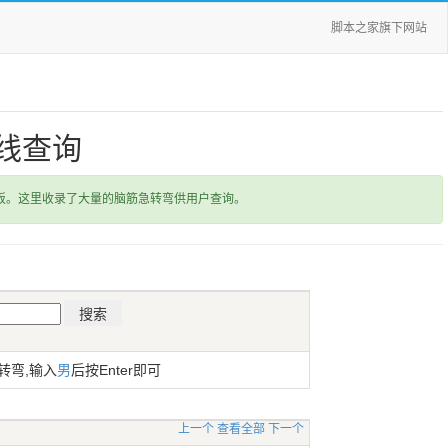
脚本之家旗下网站
线查询
饭。这里收录了大量的脑筋急转弯供用户查询。
转弯,输入
男
后按Enter即可
上一个
查看全部
下一个