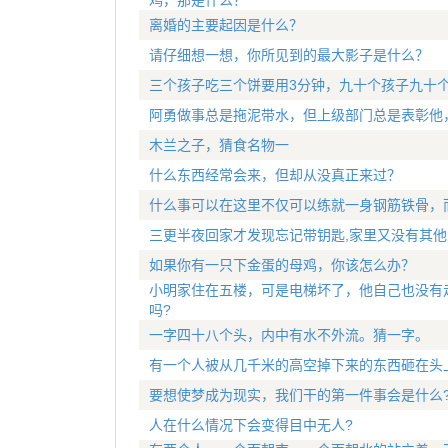
鸡，那是什么？
离婚的主要起因是什么？
请仔细想一想，你所见到的最大影子是什么？
三个孩子吃三个饼要用3分钟，九十个孩子九十个
阿勇做事总是拖泥带水，但上级部门总是表彰他
木兰之子，猜食名物一
什么东西经常会来，但却从没真正来过？
什么事可以在这里不仅可以练就一身钢筋铁骨，而
三更半夜回家才发现忘记带钥匙,家里又没有其他
如果你有一只下金蛋的母鸡，你该怎么办？
小明家住在五楼，可是电梯坏了，他自己也没有
吗?
一字四十八个头，内中有水不外流。猜一字。
有一个人被从几千米的高空掉下来的东西砸在头
要想使梦成为现实，我们干的第一件事会是什么
人在什么情况下会变得目中无人?