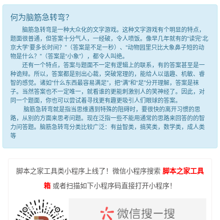
何为脑筋急转弯？
脑筋急转弯是一种大众化的文字游戏。这种文字游戏有个明显的特点，
题面很普通，但答案十分气人，一经破，令人喷饭。像早几年就有的“读完‘北
京大学’要多长时间？”（答案是不足一秒）、“动物园里只比大象鼻子短的动
物是什么？”（答案是“小象”），都令人叫绝。
还有一个特点，答案与题面不一定有逻辑上的联系，有的答案甚至是一
种诡辩。所以，答案都是别出心裁，突破常理的，能给人以谐趣、机敏、睿
智的感觉。诸如“什么东西最容易满足”，把“满”和“足”分开理解，答案是袜
子。当然答案也不一定唯一，就看谁的更能刺激别人的笑神经了。因此，对
同一个题面，你也可以尝试着寻找更有趣更吸引人们眼球的答案。
脑筋急转弯就是指当思维遇到特殊的阻碍时，要很快的离开习惯的思
路，从别的方面来思考问题。现在泛指一些不能用通常的思路来回答的的智
力问答题。脑筋急转弯分类比较广泛：有益智类，搞笑类，数学类，成人类
等
脚本之家工具类小程序上线了！微信小程序搜索
脚本之家工具
箱
或者扫描如下小程序码直接打开小程序！