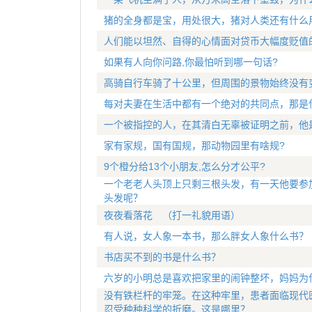
猪的全身都是宝，用处很大，猪对人类还有什么
人们能以坦然、自得的心情面对贷币大幅度贬值
如果有人向你问路,你最怕听到哪一句话?
高骑自行车骑了十公里，但周围的景物始终没有
每对夫妻在生活中都有一个绝对的共同点，那是
一个被指控的人，在其清白无辜被证明之前，他
家有家规，国有国规，那动物园里有啥规?
9个橙分给13个小朋友,怎么分才公平?
一个老老人头顶上只剩三根头发，有一天他要参
头发呢？
夜夜看落花 （打一礼貌用语）
有人说，女人象一本书，那么胖女人象什么书？
书店买不到的书是什么书？
六岁的小明总是喜欢把家里的闹钟整坏，妈妈为
没有铁栏杆的牢笼。在这种牢里，患者面临现代
忍受种种科学的折磨。这是哪里？