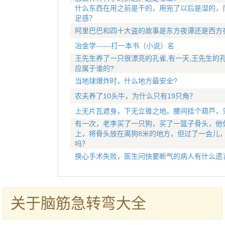
什么东西在用之前是干的，用完了以后是湿的，
足感？
阿里巴巴和四十大盗的故事是东方夜谭还是西方
冶金学------打一本书（小说）名
王先生养了一只很漂亮的孔雀,有一天,王先生的
应属于谁的?
当地球爆炸时，什么地方最安全?
农夫养了10头牛，为什么只有19只角？
上无片瓦遮身，下无立锥之地。腰间挂个葫芦，
有一次，老李买了一只狗，买了一篮子骨头，他
上，将骨头放在离狗8米的地方，但过了一会儿
吗？
换心手术失败，医生问快要断气的病人有什么遗
关于脑筋急转弯大全