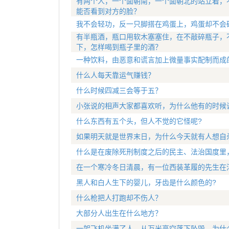
有两个人，一个面朝南，一个面朝北的站立着，
能否看到对方的脸？
我不会轻功，反一只脚搭在鸡蛋上，鸡蛋却不会
有半瓶酒，瓶口用软木塞塞住，在不敲碎瓶子，
下，怎样喝到瓶子里的酒？
一种饮料，由恶意和谎言加上微量事实配制而成
什么人每天靠运气赚钱？
什么时候四减三会等于五？
小张说的相声大家都喜欢听，为什么他有的时候
什么东西有五个头，但人不觉的它怪呢?
如果明天就是世界末日，为什么今天就有人想自
什么是在废除死刑制度之后的民主、法治国度里
在一个寒冷冬日清晨，有一位西装革履的先生在
黑人和白人生下的婴儿，牙齿是什么颜色的?
什么枪把人打跑却不伤人？
大部分人出生在什么地方？
一架飞机坐满了人，从万米高空落下坠毁，为什