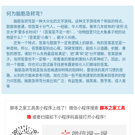
何为脑筋急转弯？
脑筋急转弯是一种大众化的文字游戏。这种文字游戏有个明显的特点，
题面很普通，但答案十分气人，一经破，令人喷饭。像早几年就有的“读完‘北
京大学’要多长时间？”（答案是不足一秒）、“动物园里只比大象鼻子短的动
物是什么？”（答案是“小象”），都令人叫绝。
还有一个特点，答案与题面不一定有逻辑上的联系，有的答案甚至是一
种诡辩。所以，答案都是别出心裁，突破常理的，能给人以谐趣、机敏、睿
智的感觉。诸如“什么东西最容易满足”，把“满”和“足”分开理解，答案是袜
子。当然答案也不一定唯一，就看谁的更能刺激别人的笑神经了。因此，对
同一个题面，你也可以尝试着寻找更有趣更吸引人们眼球的答案。
脑筋急转弯就是指当思维遇到特殊的阻碍时，要很快的离开习惯的思
路，从别的方面来思考问题。现在泛指一些不能用通常的思路来回答的的智
力问答题。脑筋急转弯分类比较广泛：有益智类，搞笑类，数学类，成人类
等
脚本之家工具类小程序上线了！微信小程序搜索
脚本之家工具
箱
或者扫描如下小程序码直接打开小程序！