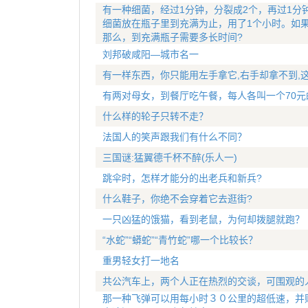
有一种细菌，经过1分钟，分裂成2个，再过1分
细菌放在瓶子里到充满为止，用了1个小时。如
那么，到充满瓶子需要多长时间?
刘邦破咸阳—城市名一
有一样东西，你只能用左手拿它,右手却拿不到,
有两对母女，到餐厅吃午餐，每人各叫一个70元
什么样的轮子只转不走？
法国人的笑声跟我们有什么不同？
三国谜:猛翼德千杯不醉(乐人一)
跳伞时，怎样才能分的出老兵和新兵?
什么鞋子，你绝不会穿着它去逛街?
一只凶猛的饿猫，看到老鼠，为何却拨腿就跑？
“水蛇”“蟒蛇”“青竹蛇”哪一个比较长？
重男轻女打一地名
共公汽车上，两个人正在热烈的交谈，可围观的
那一种飞弹可以用每小时３０公里的超低速，并