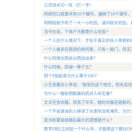
江河流水归一处（打一字）
阿研的口袋里共有10个硬币，漏掉了10个硬币
阿明给蚊子咬了一大一小的包，请问较大的包，
当今社会，个体户大都靠什么吃饭?
一个人在什么情况下，才处于真正的任人宰割的
一个人被关在密闭的房间里，只有一扇门，但无
什么时候太阳会从西边出来？
什么时候，四减一等于五？
四个9加起来为什么等于100？
小王坐着对小李说：“我坐的这个地方，你永远也
为什么一瓶标明剧毒的药对人却无害?
文文在洗衣服，但洗了半天，她的衣服还是脏的
一个不会游泳的人掉进了水里却没有淹死，为什
亚当和夏娃结婚后最大的遗憾是什么?
数字0到1之间加一个什么号，才能使这个数比0