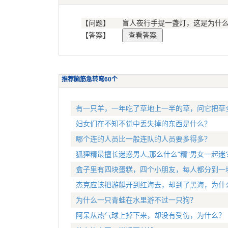
【问题】
盲人夜行手提一盏灯，这是为什
【答案】
推荐脑筋急转弯60个
有一只羊，一年吃了草地上一半的草，问它把草
妇女们在不知不觉中丢失掉的东西是什么？
哪个连的人员比一般连队的人员要多得多？
狐狸精最擅长迷惑男人,那么什么"精"男女一起迷
盒子里有四块蛋糕，四个小朋友，每人都分到一
杰克应该把游艇开到红海去，却到了黑海，为什
为什么一只青蛙在水里游不过一只狗？
阿呆从热气球上掉下来，却没有受伤，为什么？