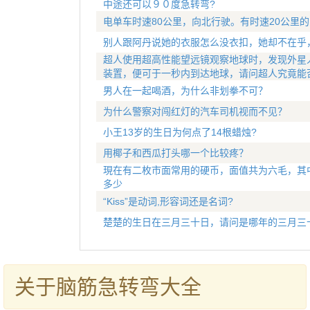
中途还可以９０度急转弯?
电单车时速80公里，向北行驶。有时速20公里
别人跟阿丹说她的衣服怎么没衣扣，她却不在乎
超人使用超高性能望远镜观察地球时，发现外星
装置，便可于一秒内到达地球，请问超人究竟能
男人在一起喝酒，为什么非划拳不可？
为什么警察对闯红灯的汽车司机视而不见？
小王13岁的生日为何点了14根蜡烛?
用椰子和西瓜打头哪一个比较疼？
現在有二枚市面常用的硬币，面值共为六毛，其
多少
“Kiss”是动词,形容词还是名词?
楚楚的生日在三月三十日，请问是哪年的三月三
关于脑筋急转弯大全