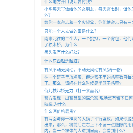
什么地方开口说话要付钱?
小明每天写信给他的女朋友，每天寄七封，但他
么？
给你一本杂志和一个火柴盒，你能使杂志只有三
只能一个人去做的事是什么？
南来北往的二个人，一个挑担，一个背包，他们
了独木桥，为什么
黑头发有什么好处？
什么东西越洗越脏？
有风不动无风动，不动无风动有风(猜一物)
往一个篮子里放鸡蛋，假定篮子里的鸡蛋数目每分
了。那么，请问在什么时候是半篮子鸡蛋?
侍儿扶起娇无力（打一食品名）
警方发现一出智慧型的谋杀案,現场沒有留下任何
破案,为什么
什么酒价格最贵?
有两面与你一样高的大镜子平行竖放，如果你脱
出来，那么，将前后左右上下不留一点缝隙的用
内，当一个裸体的人进到里面，会看到什么？