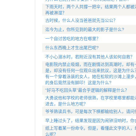
下雨天时，两个人共撐一把伞，结果两个人都被
再被淋湿？
古时候，什么人没当爸爸就先当公公？
迄今为止，你所见到的最大的影子是什么?
一个自讨苦吃的地方在哪里？
什么东西晚上才生出尾巴呢?
不小心溺水时，若附近沒有其他人该如何自救？
电影院内禁止吸烟，而在剧情达到高潮时，却有
是，却没有任何一位观众出来抗议，这是为什么
有一个穿着泳装的女人，她在松软的沙滩上漫步
的身后竟然没有脚印！这是为什么?
“好马不吃回头草”最合乎逻辑的解释是什么？
大勇说他和学校的老师很熟，在学校里哪里都能
进去，是什么地方呢？
爷爷熟读兵书，可是每次下棋都输给别人，请问
早上睡过头了，结果发现是因为闹钟沒响时，你
纸上写着某一份命令。但是，看懂此文字的人，
么呢？