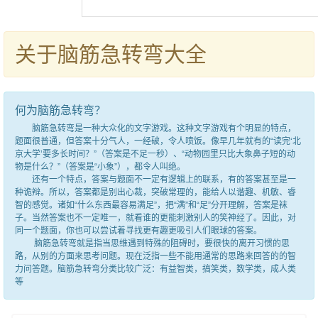
关于脑筋急转弯大全
何为脑筋急转弯？
脑筋急转弯是一种大众化的文字游戏。这种文字游戏有个明显的特点，
题面很普通，但答案十分气人，一经破，令人喷饭。像早几年就有的“读完‘北
京大学’要多长时间？”（答案是不足一秒）、“动物园里只比大象鼻子短的动
物是什么？”（答案是“小象”），都令人叫绝。
还有一个特点，答案与题面不一定有逻辑上的联系，有的答案甚至是一
种诡辩。所以，答案都是别出心裁，突破常理的，能给人以谐趣、机敏、睿
智的感觉。诸如“什么东西最容易满足”，把“满”和“足”分开理解，答案是袜
子。当然答案也不一定唯一，就看谁的更能刺激别人的笑神经了。因此，对
同一个题面，你也可以尝试着寻找更有趣更吸引人们眼球的答案。
脑筋急转弯就是指当思维遇到特殊的阻碍时，要很快的离开习惯的思
路，从别的方面来思考问题。现在泛指一些不能用通常的思路来回答的的智
力问答题。脑筋急转弯分类比较广泛：有益智类，搞笑类，数学类，成人类
等