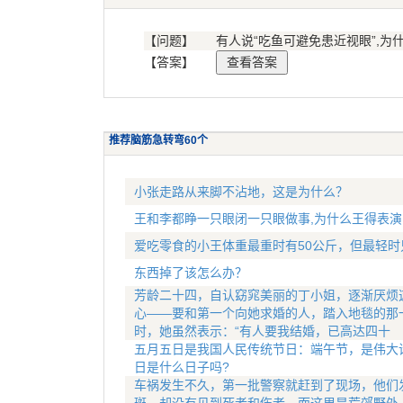
【问题】
有人说“吃鱼可避免患近视眼”,为什
【答案】
推荐脑筋急转弯60个
小张走路从来脚不沾地，这是为什么？
王和李都睁一只眼闭一只眼做事,为什么王得表演
爱吃零食的小王体重最重时有50公斤，但最轻时
东西掉了该怎么办？
芳龄二十四，自认窈窕美丽的丁小姐，逐渐厌烦
心——要和第一个向她求婚的人，踏入地毯的那
时，她虽然表示：“有人要我结婚，已高达四十
五月五日是我国人民传统节日：端午节，是伟大
日是什么日子吗?
车祸发生不久，第一批警察就赶到了现场，他们