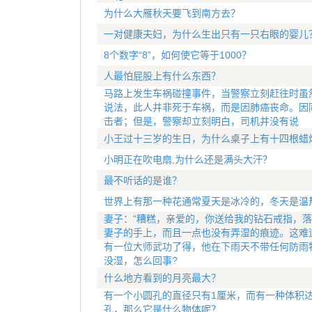
为什么大雁秋天要飞到南方去？
一对健康夫妇，为什么生出只有一只右眼的婴儿
8个数字“8”，如何使它等于1000？
人最怕屁股上有什么东西？
马路上发生车祸碰撞事件，当警察立刻赶往时虽
说法，此人并非死于车祸，而是因肺癌丧命。因
击者；但是，警察却立刻明白，司机并没有说
小王过十三岁的生日，为什么桌子上有十四根蜡
小明正在吹电扇,为什么还是满头大汗？
最不听话的是谁？
世界上有那一种花通常夏天是冰冷的，冬天是温
妻子：“糟糕，亲爱的，你送给我的钻石戒指，落
妻子的手上，而且一点也没有弄湿的痕迹。这难
有一位大师武功了得，他在下雨天不带任何防雨
没湿，怎么回事?
什么地方看到的月亮最大？
有一个小圆孔的直径只有1厘米，而有一种体积达
孔，那么它是什么物体呢？