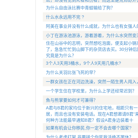
斑，却没有见到死者和伤者，而这里是荒郊野外
为什么自由泳比赛中青蛙输给了狗？
什么水永远用不完 ?
阿美在事业并没有什么成就，为什么也有女强人
小丁在游泳池游泳，游着游着，为什么水突然变
住在山谷中的志明，突然想吃泡面，便支起小锅
了，急急忙忙到山脚下的杂货店去买。30分钟
究竟是为什么？
3个人3天用3桶水，9个人9天用几桶水?
为什么关羽比张飞死的早？
一群女孩在正在河边洗澡，突然一陌生男人闯入
一个学生住在学校里，为什么上学还经常迟到？
魚与熊掌要如何才可兼得？
A君与B君的家均位于新兴的住宅地，相距只有
居，而且也没有安装电话。现在A君想邀请B君“
何种方法能最早通知B君？假设A君身边装着十
如果有机会让你移民,你一定不会去哪个国家?
为什么老虎打架,非要拼个你死我活绝不罢休？