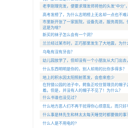
老李刚理完发，便要求理发师将他的头发“中分”
高考发榜了，为什么志明榜上无名却一点也不难
市里新开张了一家医院，设备先进，服务周到。
这是为啥?
新买的袜子怎么会有一个洞？
兰兰经过某市时，正巧那里发生了大地震，为什
乌龟有沒有牙齿？
幼儿园放学了，但却没有一个小朋友从大门出去
什么东西明明是你的，别人却用的比你多得多？
地上的积水因太阳照射蒸发，会愈來愈少
在狩猎公园的池子中，鳄鱼正咬住管理员的帽子
着。但是，并没有人的帽子不见了！为什么？
什么书谁也没见过？
什么地方恶人们不再干扰得你心烦意乱，而只好
什么事是林先生和林太太每天睡觉时都要做的事
什么人是不用电的?