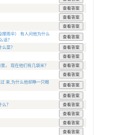
撑雨伞） 有人问他为什么
么话？
什么菜？
袋里， 现在他们有几袋米？
过 来,为什么他却睁一只眼
?
什么？