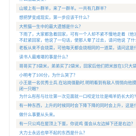
山坡上有一群羊，来了一群羊。一共有几群羊？
想把梦变成现实，第一步应该干什么？
大熊猫一生中的最大遗憾是什么？
下雨了，大家都急着回家，可有一个人却不紧不慢地走着（他没
不赶紧回家，他说了一句话，使那人晕了过去，请问他说 了什
老板从来不会烧菜，可他每天都会烧相同的一道菜，请问这是
读书人最难堪的事是什么？
哥哥买了3袋米，弟弟买了2袋米，回家后他们把米放在1只大
小明考了100分，为什么哭了？
小王是一名优秀士兵,在站岗值勤时,明明看到有敌人悄悄向他摸
闭一只眼?
为什么彤彤与壮壮第一次见面就一口咬定壮壮是喝羊奶长大的
有一种东西，上升的时候同时会下降下降的同时会上升，这是
做什么事要从头来。
有一只公鸡在屋顶上下蛋，你说鸡 蛋会从左边掉下还是右边？
大力士永远也举不起的东西是什么？