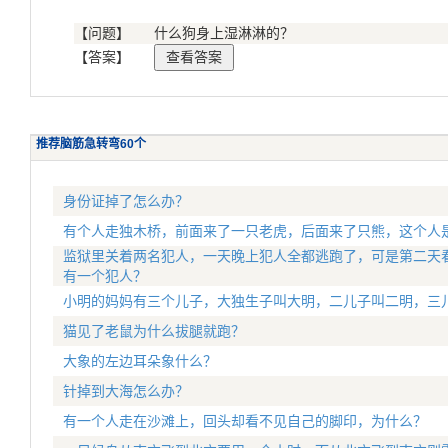
【问题】
什么狗身上湿淋淋的？
【答案】
推荐脑筋急转弯60个
身份证掉了怎么办？
有个人走独木桥，前面来了一只老虎，后面来了只熊，这个人
监狱里关着两名犯人，一天晚上犯人全都逃跑了，可是第二天
有一个犯人？
小明的妈妈有三个儿子，大独生子叫大明，二儿子叫二明，三
猫见了老鼠为什么拔腿就跑？
大象的左边耳朵象什么？
针掉到大海怎么办？
有一个人走在沙滩上，回头却看不见自己的脚印，为什么？