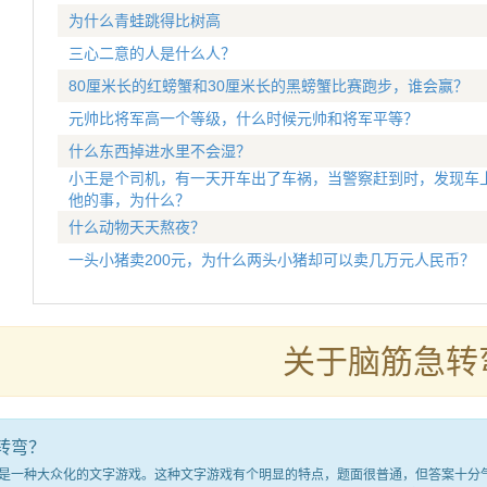
为什么青蛙跳得比树高
三心二意的人是什么人？
80厘米长的红螃蟹和30厘米长的黑螃蟹比赛跑步，谁会赢？
元帅比将军高一个等级，什么时候元帅和将军平等？
什么东西掉进水里不会湿？
小王是个司机，有一天开车出了车祸，当警察赶到时，发现车
他的事，为什么？
什么动物天天熬夜？
一头小猪卖200元，为什么两头小猪却可以卖几万元人民币？
关于脑筋急转
转弯？
种大众化的文字游戏。这种文字游戏有个明显的特点，题面很普通，但答案十分气人