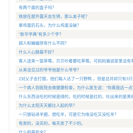
有两个面的盒子吗？
铁放在屋外露天会生锈，那么金子呢？
拿鸡蛋扔石头，为什么鸡蛋没破？
“新华字典”有多少个字？
超人和蝙蝠侠有什么不同？
什么人心肠最不好？
客人送来一篮草莓，贝贝吵着要吃草莓。可妈妈偏说家里没有
从来没见过的爷爷他是什么爷爷？
2对父子去打猎，他们每人达了一只野鸭 ，但是总共却只有3
一个病人到医院去做健康检查，为什么医生说：“你离我远一点
什么东西没吃的时候是绿的，吃的时候是红的，吐出来的是黑
为什么太阳天天都比人起的早？
一只狼钻进羊圈，想吃羊，可是它为啥没吃又没吃羊？
有卖的，没买的，每天卖了不少的。
什么船最安全？