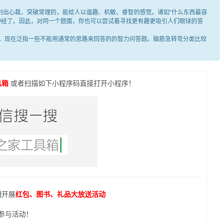
出心裁，突破常理的，能给人以谐趣、机敏、睿智的感觉。诸如“什么东西最容
笑神经了。因此，对同一个题面，你也可以尝试着寻找更有趣更吸引人们眼球的答
现在泛指一些不能用通常的思路来回答的的智力问答题。脑筋急转弯分类比较
具箱
或者扫描如下小程序码直接打开小程序！
期开展
红包、图书、礼品大放送活动
参与活动！