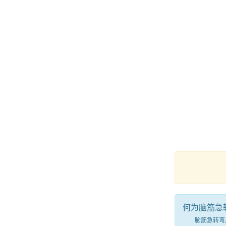
何为脑筋急
脑筋急转弯是一