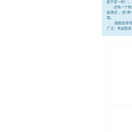
是不足一秒）、
还有一个特点，
易满足”，把“
案。
脑筋急转弯就
广泛：有益智类