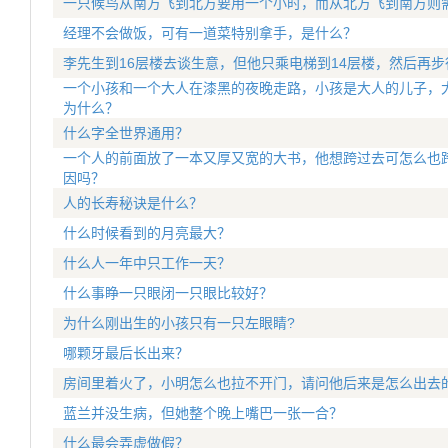
一只候鸟从南方飞到北方要用一个小时，而从北方飞到南方则
经理不会做饭，可有一道菜特别拿手，是什么？
李先生到16层楼去谈生意，但他只乘电梯到14层楼，然后再
一个小孩和一个大人在漆黑的夜晚走路，小孩是大人的儿子，
为什么？
什么字全世界通用？
一个人的前面放了一本又厚又宽的大书，他想跨过去可怎么也
因吗？
人的长寿秘诀是什么？
什么时候看到的月亮最大？
什么人一年中只工作一天？
什么事睁一只眼闭一只眼比较好？
为什么刚出生的小孩只有一只左眼睛?
哪颗牙最后长出来？
房间里着火了，小明怎么也拉不开门，请问他后来是怎么出去
蓝兰并没生病，但她整个晚上嘴巴一张一合？
什么最会弄虚做假？