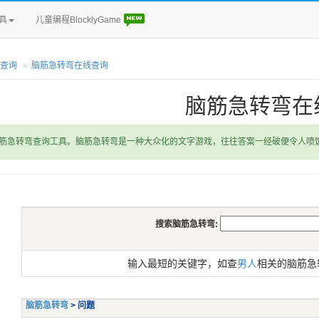
具
儿童编程BlocklyGame
查询
脑筋急转弯在线查询
脑筋急转弯在
筋急转弯查询工具。脑筋急转弯是一种大众化的文字游戏，往往答案一经破便令人喷
搜索脑筋急转弯:
输入最短的关键字，如查
男人
相关的脑筋急
脑筋急转弯
> 问题