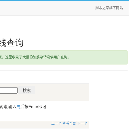
脚本之家旗下网站
线查询
饭。这里收录了大量的脑筋急转弯供用户查询。
转弯,输入
男
后按Enter即可
上一个
查看全部
下一个