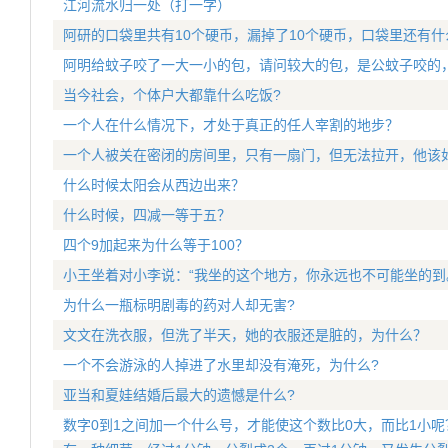
江河流水归一处（打一字）
阿研的口袋里共有10个硬币，漏掉了10个硬币，口袋里还有什
阿明给蚊子咬了一大一小的包，请问较大的包，是公蚊子咬的
当今社会，个体户大都靠什么吃饭?
一个人在什么情况下，才处于真正的任人宰割的地步？
一个人被关在密闭的房间里，只有一扇门，但无法拉开，他该
什么时候太阳会从西边出来？
什么时候，四减一等于五？
四个9加起来为什么等于100？
小王坐着对小李说：“我坐的这个地方，你永远也不可能坐的到
为什么一瓶标明剧毒的药对人却无害?
文文在洗衣服，但洗了半天，她的衣服还是脏的，为什么？
一个不会游泳的人掉进了水里却没有淹死，为什么?
亚当和夏娃结婚后最大的遗憾是什么?
数字0到1之间加一个什么号，才能使这个数比0大，而比1小呢