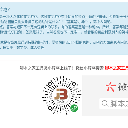
转弯？
种大众化的文字游戏。这种文字游戏有个明显的特点，题面很普通，但答案十分气人
“动物园里只比大象鼻子短的动物是什么？”（答案是“小象”），都令人叫绝。
答案与题面不一定有逻辑上的联系，有的答案甚至是一种诡辩。所以，答案都是别
满”和“足”分开理解，答案是袜子。当然答案也不一定唯一，就看谁的更能刺激别人的
是指当思维遇到特殊的阻碍时，要很快的离开习惯的思路，从别的方面来思考问题。
，搞笑类，数学类，成人类等
脚本之家工具类小程序上线了！微信小程序搜索
脚本之家工