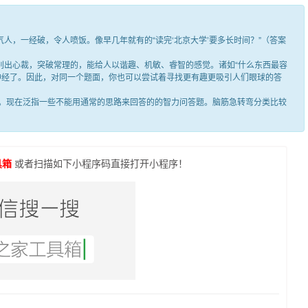
，一经破，令人喷饭。像早几年就有的“读完‘北京大学’要多长时间？”（答案
出心裁，突破常理的，能给人以谐趣、机敏、睿智的感觉。诸如“什么东西最容
笑神经了。因此，对同一个题面，你也可以尝试着寻找更有趣更吸引人们眼球的答
现在泛指一些不能用通常的思路来回答的的智力问答题。脑筋急转弯分类比较
具箱
或者扫描如下小程序码直接打开小程序！