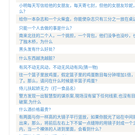
小明每天写信给他的女朋友，每天寄七封，但他的女朋友珍妮
么？
给你一本杂志和一个火柴盒，你能使杂志只有三分之一放在桌
只能一个人去做的事是什么？
南来北往的二个人，一个挑担，一个背包，他们没争也没吵，
了独木桥，为什么
黑头发有什么好处？
什么东西越洗越脏？
有风不动无风动，不动无风动有风(猜一物)
往一个篮子里放鸡蛋，假定篮子里的鸡蛋数目每分钟增加1倍，
了。那么，请问在什么时候是半篮子鸡蛋?
侍儿扶起娇无力（打一食品名）
警方发现一出智慧型的谋杀案,現场沒有留下任何线索,也沒有
破案,为什么
什么酒价格最贵?
有两面与你一样高的大镜子平行竖放，如果你脱光了站在中间
出来，那么，将前后左右上下不留一点缝隙的用镜子封成一个
内，当一个裸体的人进到里面，会看到什么？