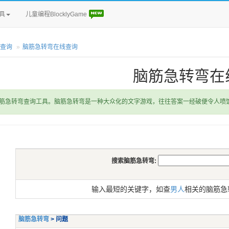
具
儿童编程BlocklyGame
查询
脑筋急转弯在线查询
脑筋急转弯在
筋急转弯查询工具。脑筋急转弯是一种大众化的文字游戏，往往答案一经破便令人喷
搜索脑筋急转弯:
输入最短的关键字，如查
男人
相关的脑筋急
脑筋急转弯
> 问题