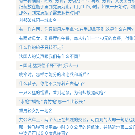
有一种细菌，经过1分钟，分裂成2个，再过1分钟，又发生分
细菌放在瓶子里到充满为止，用了1个小时。如果一开始时，将
那么，到充满瓶子需要多长时间?
刘邦破咸阳—城市名一
有一样东西，你只能用左手拿它,右手却拿不到,这是什么东西?
有两对母女，到餐厅吃午餐，每人各叫一个70元的套餐，付账时
什么样的轮子只转不走？
法国人的笑声跟我们有什么不同？
三国谜:猛翼德千杯不醉(乐人一)
跳伞时，怎样才能分的出老兵和新兵?
什么鞋子，你绝不会穿着它去逛街?
一只凶猛的饿猫，看到老鼠，为何却拨腿就跑？
“水蛇”“蟒蛇”“青竹蛇”哪一个比较长？
重男轻女打一地名
共公汽车上，两个人正在热烈的交谈，可围观的人却一句话也
那一种飞弹可以用每小时３０公里的超低速，并贴近地表二公
中途还可以９０度急转弯?