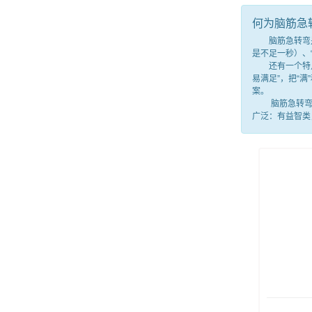
何为脑筋急
脑筋急转弯是一
是不足一秒）、
还有一个特点，
易满足”，把“
案。
脑筋急转弯就
广泛：有益智类