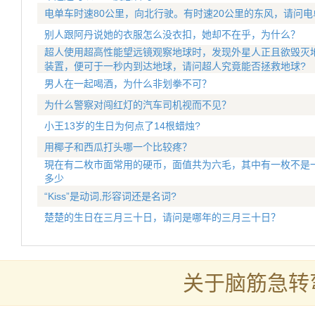
电单车时速80公里，向北行驶。有时速20公里的东风，请问
别人跟阿丹说她的衣服怎么没衣扣，她却不在乎，为什么？
超人使用超高性能望远镜观察地球时，发现外星人正且欲毁灭
装置，便可于一秒内到达地球，请问超人究竟能否拯救地球?
男人在一起喝酒，为什么非划拳不可？
为什么警察对闯红灯的汽车司机视而不见？
小王13岁的生日为何点了14根蜡烛?
用椰子和西瓜打头哪一个比较疼？
現在有二枚市面常用的硬币，面值共为六毛，其中有一枚不是
多少
“Kiss”是动词,形容词还是名词?
楚楚的生日在三月三十日，请问是哪年的三月三十日？
关于脑筋急转