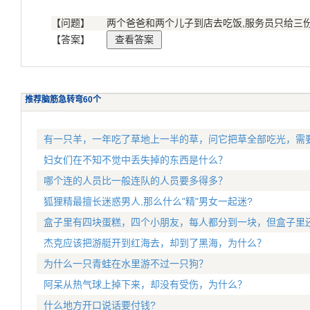
【问题】
两个爸爸和两个儿子到店去吃饭,服务员只给三份
【答案】
推荐脑筋急转弯60个
有一只羊，一年吃了草地上一半的草，问它把草全部吃光，需
妇女们在不知不觉中丢失掉的东西是什么？
哪个连的人员比一般连队的人员要多得多？
狐狸精最擅长迷惑男人,那么什么"精"男女一起迷?
盒子里有四块蛋糕，四个小朋友，每人都分到一块，但盒子里
杰克应该把游艇开到红海去，却到了黑海，为什么？
为什么一只青蛙在水里游不过一只狗？
阿呆从热气球上掉下来，却没有受伤，为什么？
什么地方开口说话要付钱?