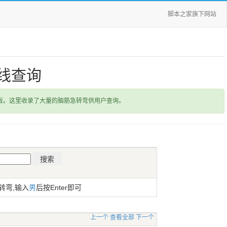
脚本之家旗下网站
线查询
饭。这里收录了大量的脑筋急转弯供用户查询。
转弯,输入
男
后按Enter即可
上一个
查看全部
下一个