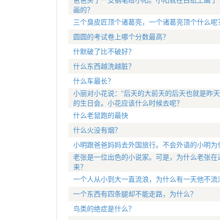
爸爸买了一支钢笔给小阳。小阳就在白纸上画了
画的？
三个臭皮匠顶个诸葛亮，一个诸葛亮顶个什么呢
圆圆的考试卷上哪个分数最高？
什默破了比不破好？
什么东西越洗越脏？
什么车最长？
小丽对小花说：“后天的大前天的后天也就是昨天
的生日会。小花应该什么时候去呢？
什么老鼠跑的最快
什么火没有烟？
小明跟爸爸妈妈去外国旅行。不会外语的小明为
老张是一位出色的小说家。可是，为什么老张在
来？
一个人从小到大一直流浪，为什么有一天他不流
一个东西有四条腿却不能走路，为什么？
鸟类的绝症是什么？