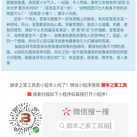
题面很普通，但答案十分气人，一经破，令人喷饭。像早几年就有的“读完‘北
京大学’要多长时间？”（答案是不足一秒）、“动物园里只比大象鼻子短的动
物是什么？”（答案是“小象”），都令人叫绝。
还有一个特点，答案与题面不一定有逻辑上的联系，有的答案甚至是一
种诡辩。所以，答案都是别出心裁，突破常理的，能给人以谐趣、机敏、睿
智的感觉。诸如“什么东西最容易满足”，把“满”和“足”分开理解，答案是袜
子。当然答案也不一定唯一，就看谁的更能刺激别人的笑神经了。因此，对
同一个题面，你也可以尝试着寻找更有趣更吸引人们眼球的答案。
脑筋急转弯就是指当思维遇到特殊的阻碍时，要很快的离开习惯的思
路，从别的方面来思考问题。现在泛指一些不能用通常的思路来回答的的智
力问答题。脑筋急转弯分类比较广泛：有益智类，搞笑类，数学类，成人类
等
脚本之家工具类小程序上线了！微信小程序搜索
脚本之家工具
箱
或者扫描如下小程序码直接打开小程序！