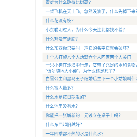
青蛙为什么跳得比树高?
一架飞机在天上飞，忽然没油了，什么先掉下来
什么花没有枝？
小东聪明过人，为什么今天连北都找不着？
什么鸡没有翅膀？
什么东西你只要叫一声它的名字它就会破坏？
十个人打架八个人劝驾六个人回家两个人关门
一只小狗在沙漠中行走，它带了充足的水和食物
“请勿随地大小便”，为什么还是死了？
白雪公主和黑马王子结婚后生下一个小姑娘叫什
什么寨人最多？
什么水是按日期发的？
什么池里没有水？
你能把一张崭新的十元钱立在桌子上吗？
什么东西越旧越好？
一年四季都不热的水是什么水？