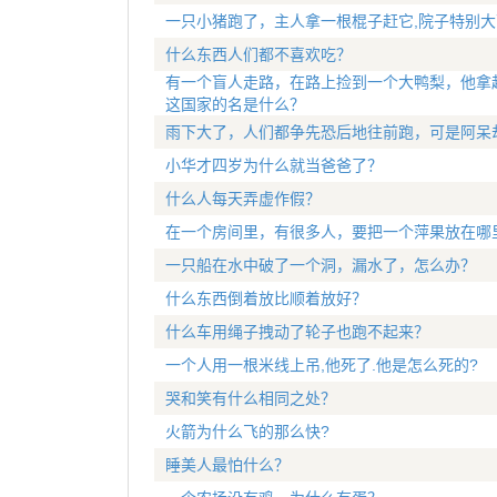
一只小猪跑了，主人拿一根棍子赶它,院子特别大
什么东西人们都不喜欢吃？
有一个盲人走路，在路上捡到一个大鸭梨，他拿
这国家的名是什么？
雨下大了，人们都争先恐后地往前跑，可是阿呆
小华才四岁为什么就当爸爸了？
什么人每天弄虚作假？
在一个房间里，有很多人，要把一个萍果放在哪
一只船在水中破了一个洞，漏水了，怎么办？
什么东西倒着放比顺着放好？
什么车用绳子拽动了轮子也跑不起来？
一个人用一根米线上吊,他死了.他是怎么死的?
哭和笑有什么相同之处？
火箭为什么飞的那么快?
睡美人最怕什么？