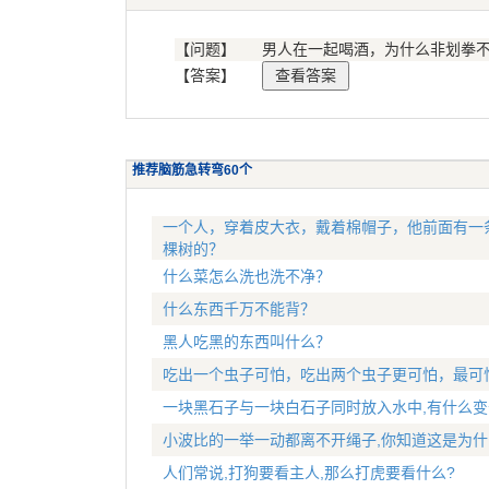
【问题】
男人在一起喝酒，为什么非划拳
【答案】
推荐脑筋急转弯60个
一个人，穿着皮大衣，戴着棉帽子，他前面有一
棵树的？
什么菜怎么洗也洗不净？
什么东西千万不能背？
黑人吃黑的东西叫什么？
吃出一个虫子可怕，吃出两个虫子更可怕，最可
一块黑石子与一块白石子同时放入水中,有什么变
小波比的一举一动都离不开绳子,你知道这是为什
人们常说,打狗要看主人,那么打虎要看什么?