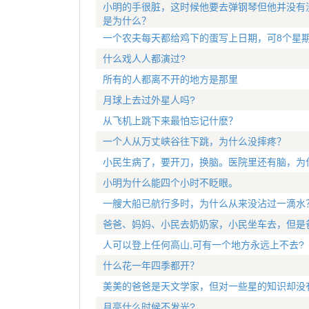
小明的手很脏，这时候他要去弹钢琴但他并没有
是为什么？
一个农夫每天都给鸡下的蛋写上日期，可8个星
什么戏人人都演过?
所有的人都离不开的地方是那里
月球上去过外星人吗?
从飞机上跳下来最怕忘记什麽？
一个人从万丈峡谷往下跳，为什么没摔疼？
小民生病了，要开刀，换脑。医院里还有脑，为
小明为什么能四个小时不眨眼。
一艘大船已航行多时，为什么从来没沾过一滴水
爸爸、妈妈、小民去奶奶家，小民坐车去，但是
人可以登上任何高山,可有一个地方永远上不去?
什么花一年四季都开？
美美的爸爸是天文学家，但对一些星的知识却没
月亮什么时候不发光?