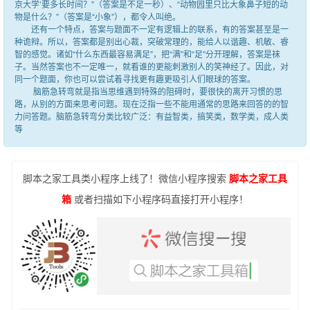
京大学’要多长时间？”（答案是不足一秒）、“动物园里只比大象鼻子短的动
物是什么？”（答案是“小象”），都令人叫绝。
还有一个特点，答案与题面不一定有逻辑上的联系，有的答案甚至是一
种诡辩。所以，答案都是别出心裁，突破常理的，能给人以谐趣、机敏、睿
智的感觉。诸如“什么东西最容易满足”，把“满”和“足”分开理解，答案是袜
子。当然答案也不一定唯一，就看谁的更能刺激别人的笑神经了。因此，对
同一个题面，你也可以尝试着寻找更有趣更吸引人们眼球的答案。
脑筋急转弯就是指当思维遇到特殊的阻碍时，要很快的离开习惯的思
路，从别的方面来思考问题。现在泛指一些不能用通常的思路来回答的的智
力问答题。脑筋急转弯分类比较广泛：有益智类，搞笑类，数学类，成人类
等
脚本之家工具类小程序上线了！微信小程序搜索
脚本之家工具
箱
或者扫描如下小程序码直接打开小程序！