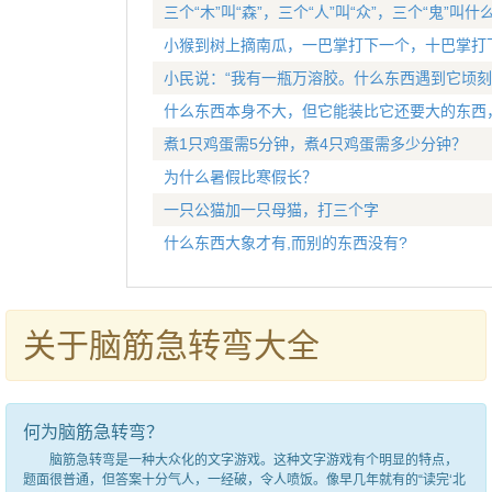
三个“木”叫“森”，三个“人”叫“众”，三个“鬼”叫什
小猴到树上摘南瓜，一巴掌打下一个，十巴掌打
小民说：“我有一瓶万溶胶。什么东西遇到它顷刻
什么东西本身不大，但它能装比它还要大的东西
煮1只鸡蛋需5分钟，煮4只鸡蛋需多少分钟？
为什么暑假比寒假长？
一只公猫加一只母猫，打三个字
什么东西大象才有,而别的东西没有?
关于脑筋急转弯大全
何为脑筋急转弯？
脑筋急转弯是一种大众化的文字游戏。这种文字游戏有个明显的特点，
题面很普通，但答案十分气人，一经破，令人喷饭。像早几年就有的“读完‘北