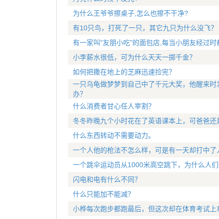
为什么王爷爷擦桌子,怎么也擦不干净?
有10只鸟，打死了一只，其它九只为什么没飞？
有一家叫"友朋小吃"的面包店,每当小朋友经过时
小李薪水很低，可为什么天天一掷千金？
如何把撒在地上的芝麻迅速捡完？
一只乌龟做梦梦到自己中了千元大奖，他醒来时
办？
什么消费者甘心任人宰割？
冬冬昨晚九个小时花在了英语课本上，可爸爸还
什么东西转动不需要动力。
一个人他的枪法不怎么样，可是有一天却打中了
一个跳伞运动员从1000米高空跳下，为什么人
闪电和电有什么不同？
什么只能加不能减？
小桦每次跑步都跑最后，但这次却在体育考试上