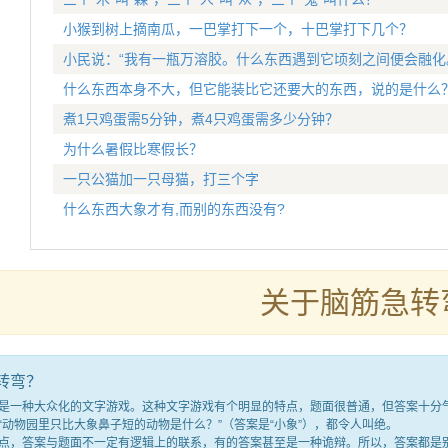
小猴到树上摘南瓜，一巴掌打下一个，十巴掌打下几个？
小民说：“我有一瓶万溶胶。什么东西遇到它顷刻之间便会融化
什么东西本身不大，但它能装比它还要大的东西，说的是什么
煮1只鸡蛋需5分钟，煮4只鸡蛋需多少分钟？
为什么暑假比寒假长？
一只公猫加一只母猫，打三个字
什么东西大象才有,而别的东西没有?
关于脑筋急转
转弯？
种大众化的文字游戏。这种文字游戏有个明显的特点，题面很普通，但答案十分气人
“动物园里只比大象鼻子短的动物是什么？”（答案是“小象”），都令人叫绝。
答案与题面不一定有逻辑上的联系，有的答案甚至是一种诡辩。所以，答案都是别