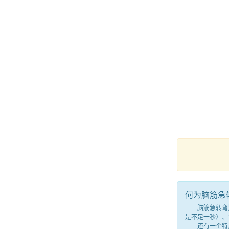
何为脑筋急
脑筋急转弯是一
是不足一秒）、
还有一个特点，