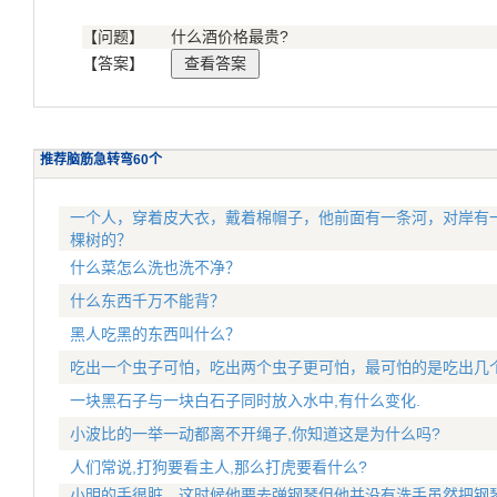
【问题】
什么酒价格最贵?
【答案】
推荐脑筋急转弯60个
一个人，穿着皮大衣，戴着棉帽子，他前面有一条河，对岸有一
棵树的？
什么菜怎么洗也洗不净？
什么东西千万不能背？
黑人吃黑的东西叫什么？
吃出一个虫子可怕，吃出两个虫子更可怕，最可怕的是吃出几
一块黑石子与一块白石子同时放入水中,有什么变化.
小波比的一举一动都离不开绳子,你知道这是为什么吗?
人们常说,打狗要看主人,那么打虎要看什么?
小明的手很脏，这时候他要去弹钢琴但他并没有洗手虽然把钢琴