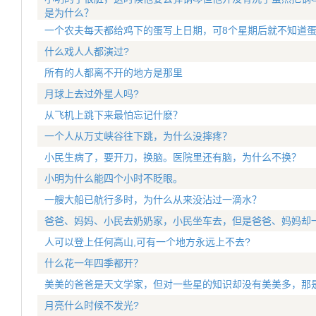
是为什么？
一个农夫每天都给鸡下的蛋写上日期，可8个星期后就不知道
什么戏人人都演过?
所有的人都离不开的地方是那里
月球上去过外星人吗?
从飞机上跳下来最怕忘记什麽？
一个人从万丈峡谷往下跳，为什么没摔疼？
小民生病了，要开刀，换脑。医院里还有脑，为什么不换？
小明为什么能四个小时不眨眼。
一艘大船已航行多时，为什么从来没沾过一滴水？
爸爸、妈妈、小民去奶奶家，小民坐车去，但是爸爸、妈妈却一
人可以登上任何高山,可有一个地方永远上不去?
什么花一年四季都开？
美美的爸爸是天文学家，但对一些星的知识却没有美美多，那
月亮什么时候不发光?