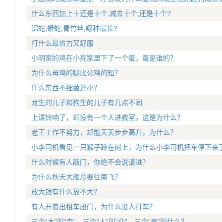
什么东西加上十还是十个,减去十个,还是十个?
锦蛇,蟒蛇,青竹丝,哪种最长?
打什么最省力又舒服
小明家的鸡在小亮家里下了一个蛋，蛋是谁的？
为什么母鸡的腿比公鸡的短？
什么东西不细菌还小？
龙生的儿子和狗生的儿子有几点不同
上课铃响了，却没有一个人进教室。这是为什么？
老王工作不努力，却能天天步步高升，为什么？
小李司机看见一只猴子蹲在树上，为什么小李司机把车停下来
什么时候有人敲门，你绝不会说请进？
为什么秋天大雁总要往南飞？
放大镜有什么放不大？
有人开着出租车出门，为什么没人打车？
三个“木”叫“森”，三个“人”叫“众”，三个“鬼”叫什么？