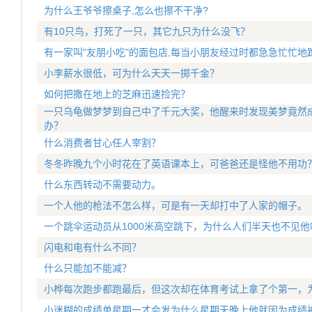
为什么王爷爷擦桌子,怎么也擦不干净?
有10只鸟，打死了一只，其它九只为什么没飞？
有一家叫"友朋小吃"的面包店,每当小朋友经过时都急急忙忙地跑
小李薪水很低，可为什么天天一掷千金？
如何把撒在地上的芝麻迅速捡完？
一只乌龟做梦梦到自己中了千元大奖，他醒来时发现美梦竟然成
办？
什么消费者甘心任人宰割？
冬冬昨晚九个小时花在了英语课本上，可爸爸还是怪他不用功
什么东西转动不需要动力。
一个人他的枪法不怎么样，可是有一天却打中了人家的帽子。
一个跳伞运动员从1000米高空跳下，为什么人们半天也不见他
闪电和电有什么不同？
什么只能加不能减？
小桦每次跑步都跑最后，但这次却在体育考试上拿了个第一，
小迷糊的成绩单星期一才会发为什么星期天晚上他就因为成绩被