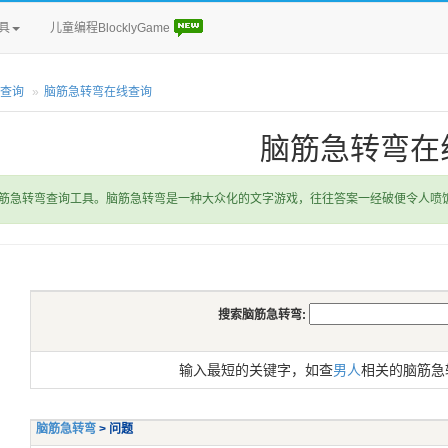
具
儿童编程BlocklyGame
查询
脑筋急转弯在线查询
脑筋急转弯在
筋急转弯查询工具。脑筋急转弯是一种大众化的文字游戏，往往答案一经破便令人喷
搜索脑筋急转弯:
输入最短的关键字，如查
男人
相关的脑筋急
脑筋急转弯
> 问题