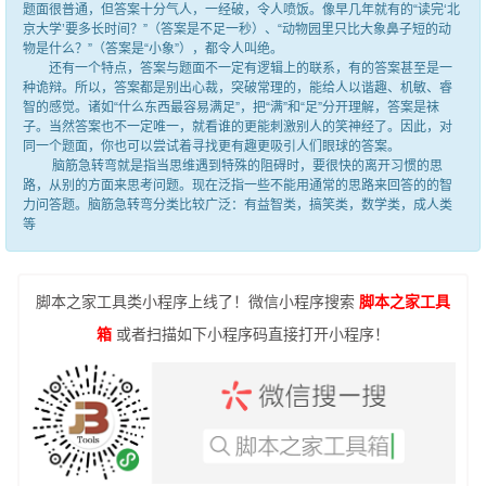
题面很普通，但答案十分气人，一经破，令人喷饭。像早几年就有的“读完‘北
京大学’要多长时间？”（答案是不足一秒）、“动物园里只比大象鼻子短的动
物是什么？”（答案是“小象”），都令人叫绝。
还有一个特点，答案与题面不一定有逻辑上的联系，有的答案甚至是一
种诡辩。所以，答案都是别出心裁，突破常理的，能给人以谐趣、机敏、睿
智的感觉。诸如“什么东西最容易满足”，把“满”和“足”分开理解，答案是袜
子。当然答案也不一定唯一，就看谁的更能刺激别人的笑神经了。因此，对
同一个题面，你也可以尝试着寻找更有趣更吸引人们眼球的答案。
脑筋急转弯就是指当思维遇到特殊的阻碍时，要很快的离开习惯的思
路，从别的方面来思考问题。现在泛指一些不能用通常的思路来回答的的智
力问答题。脑筋急转弯分类比较广泛：有益智类，搞笑类，数学类，成人类
等
脚本之家工具类小程序上线了！微信小程序搜索
脚本之家工具
箱
或者扫描如下小程序码直接打开小程序！