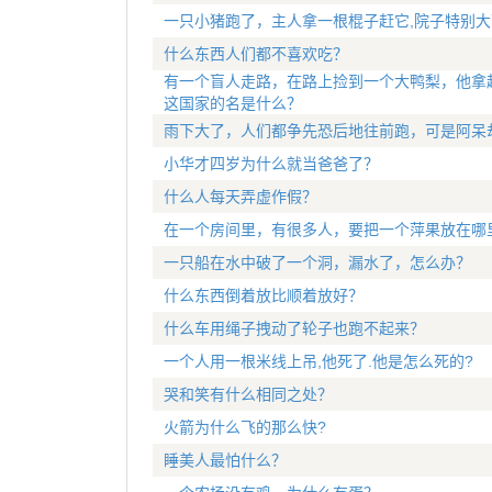
一只小猪跑了，主人拿一根棍子赶它,院子特别大
什么东西人们都不喜欢吃？
有一个盲人走路，在路上捡到一个大鸭梨，他拿
这国家的名是什么？
雨下大了，人们都争先恐后地往前跑，可是阿呆
小华才四岁为什么就当爸爸了？
什么人每天弄虚作假？
在一个房间里，有很多人，要把一个萍果放在哪
一只船在水中破了一个洞，漏水了，怎么办？
什么东西倒着放比顺着放好？
什么车用绳子拽动了轮子也跑不起来？
一个人用一根米线上吊,他死了.他是怎么死的?
哭和笑有什么相同之处？
火箭为什么飞的那么快?
睡美人最怕什么？