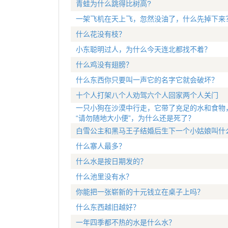
青蛙为什么跳得比树高?
一架飞机在天上飞，忽然没油了，什么先掉下来
什么花没有枝？
小东聪明过人，为什么今天连北都找不着？
什么鸡没有翅膀？
什么东西你只要叫一声它的名字它就会破坏？
十个人打架八个人劝驾六个人回家两个人关门
一只小狗在沙漠中行走，它带了充足的水和食物
“请勿随地大小便”，为什么还是死了？
白雪公主和黑马王子结婚后生下一个小姑娘叫什
什么寨人最多？
什么水是按日期发的？
什么池里没有水？
你能把一张崭新的十元钱立在桌子上吗？
什么东西越旧越好？
一年四季都不热的水是什么水？