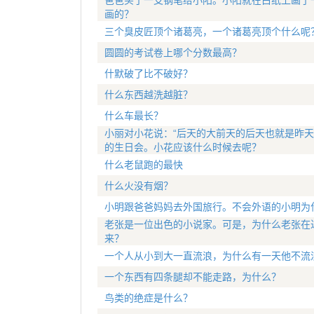
爸爸买了一支钢笔给小阳。小阳就在白纸上画了
画的？
三个臭皮匠顶个诸葛亮，一个诸葛亮顶个什么呢
圆圆的考试卷上哪个分数最高？
什默破了比不破好？
什么东西越洗越脏？
什么车最长？
小丽对小花说：“后天的大前天的后天也就是昨天
的生日会。小花应该什么时候去呢？
什么老鼠跑的最快
什么火没有烟？
小明跟爸爸妈妈去外国旅行。不会外语的小明为
老张是一位出色的小说家。可是，为什么老张在
来？
一个人从小到大一直流浪，为什么有一天他不流
一个东西有四条腿却不能走路，为什么？
鸟类的绝症是什么？