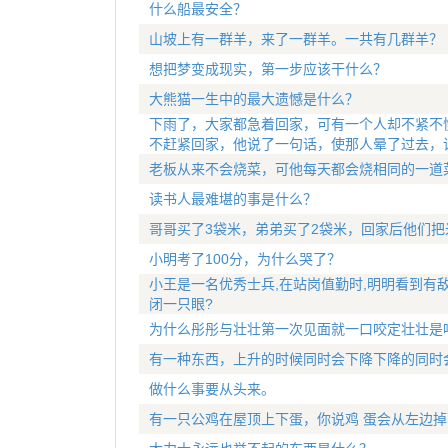
什么船最安全？
山坡上有一群羊，来了一群羊。一共有几群羊？
想把梦变成现实，第一步应该干什么？
大熊猫一生中的最大遗憾是什么？
下雨了，大家都急着回家，可有一个人却不紧不
不赶紧回家，他说了一句话，使那人晕了过去，
老板从来不会烧菜，可他每天都会烧相同的一道
读书人最难堪的事是什么？
哥哥买了3袋米，弟弟买了2袋米，回家后他们把
小明考了100分，为什么哭了？
小王是一名优秀士兵,在站岗值勤时,明明看到有
闭一只眼?
为什么彤彤与壮壮第一次见面就一口咬定壮壮是
有一种东西，上升的时候同时会下降下降的同时
做什么事要从头来。
有一只公鸡在屋顶上下蛋，你说鸡 蛋会从左边