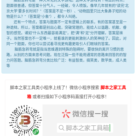
脑筋急转弯是一种大众化的文字游戏。这种文字游戏有个明显的特点，
题面很普通，但答案十分气人，一经破，令人喷饭。像早几年就有的“读完‘北
京大学’要多长时间？”（答案是不足一秒）、“动物园里只比大象鼻子短的动
物是什么？”（答案是“小象”），都令人叫绝。
还有一个特点，答案与题面不一定有逻辑上的联系，有的答案甚至是一
种诡辩。所以，答案都是别出心裁，突破常理的，能给人以谐趣、机敏、睿
智的感觉。诸如“什么东西最容易满足”，把“满”和“足”分开理解，答案是袜
子。当然答案也不一定唯一，就看谁的更能刺激别人的笑神经了。因此，对
同一个题面，你也可以尝试着寻找更有趣更吸引人们眼球的答案。
脑筋急转弯就是指当思维遇到特殊的阻碍时，要很快的离开习惯的思
路，从别的方面来思考问题。现在泛指一些不能用通常的思路来回答的的智
力问答题。脑筋急转弯分类比较广泛：有益智类，搞笑类，数学类，成人类
等
脚本之家工具类小程序上线了！微信小程序搜索
脚本之家工具
箱
或者扫描如下小程序码直接打开小程序！