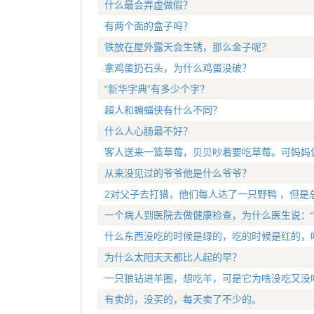
什么最会弄虚做假？
有两个面的盒子吗？
铁放在屋外露天会生锈，那么金子呢？
拿鸡蛋扔石头，为什么鸡蛋没破？
“新华字典”有多少个字？
超人和蝙蝠侠有什么不同？
什么人心肠最不好？
客人送来一篮草莓，贝贝吵着要吃草莓。可妈妈
从来没见过的爷爷他是什么爷爷？
2对父子去打猎，他们每人达了一只野鸭 ，但是
一个病人到医院去做健康检查，为什么医生说：“
什么东西没吃的时候是绿的，吃的时候是红的，
为什么太阳天天都比人起的早？
一只狼钻进羊圈，想吃羊，可是它为啥没吃又没
有卖的，没买的，每天卖了不少的。