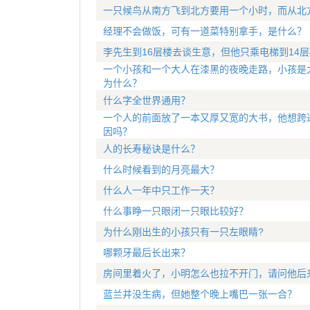
一只候鸟从南方飞到北方要用一个小时，而从北
经理不会做饭，可有一道菜特别拿手，是什么？
李先生到16层楼去谈生意，但他只乘电梯到14
一个小孩和一个大人在漆黑的夜晚走路，小孩是
为什么？
什么字全世界通用？
一个人的前面放了一本又厚又宽的大书，他想跨
因吗？
人的长寿秘诀是什么？
什么时候看到的月亮最大？
什么人一年中只工作一天？
什么事睁一只眼闭一只眼比较好？
为什么刚出生的小孩只有一只左眼睛?
哪颗牙最后长出来？
房间里着火了，小明怎么也拉不开门，请问他后
蓝兰并没生病，但她整个晚上嘴巴一张一合？