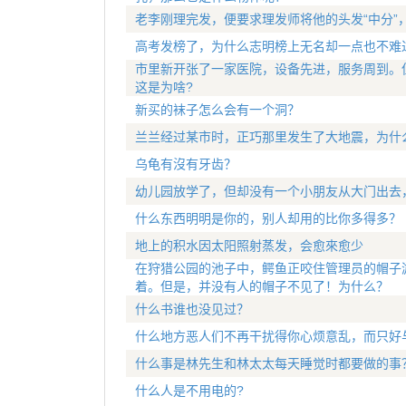
老李刚理完发，便要求理发师将他的头发“中分”
高考发榜了，为什么志明榜上无名却一点也不难
市里新开张了一家医院，设备先进，服务周到。
这是为啥?
新买的袜子怎么会有一个洞？
兰兰经过某市时，正巧那里发生了大地震，为什
乌龟有沒有牙齿？
幼儿园放学了，但却没有一个小朋友从大门出去
什么东西明明是你的，别人却用的比你多得多？
地上的积水因太阳照射蒸发，会愈來愈少
在狩猎公园的池子中，鳄鱼正咬住管理员的帽子
着。但是，并没有人的帽子不见了！为什么？
什么书谁也没见过？
什么地方恶人们不再干扰得你心烦意乱，而只好
什么事是林先生和林太太每天睡觉时都要做的事
什么人是不用电的?