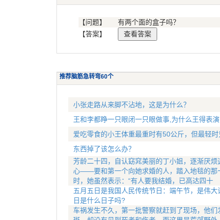
【问题】
有两个面的盒子吗？
【答案】
推荐脑筋急转弯60个
小张走路从来脚不沾地，这是为什么？
王和李都睁一只眼闭一只眼做事,为什么王得表演
爱吃零食的小王体重最重时有50公斤，但最轻时
东西掉了该怎么办？
芳龄二十四，自认窈窕美丽的丁小姐，逐渐厌烦
心——要和第一个向她求婚的人，踏入地毯的那
时，她虽然表示：“有人要我结婚，已高达四十
五月五日是我国人民传统节日：端午节，是伟大
日是什么日子吗?
车祸发生不久，第一批警察就赶到了现场，他们