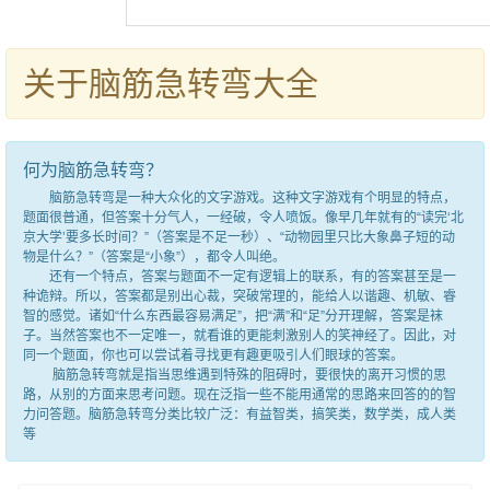
关于脑筋急转弯大全
何为脑筋急转弯？
脑筋急转弯是一种大众化的文字游戏。这种文字游戏有个明显的特点，
题面很普通，但答案十分气人，一经破，令人喷饭。像早几年就有的“读完‘北
京大学’要多长时间？”（答案是不足一秒）、“动物园里只比大象鼻子短的动
物是什么？”（答案是“小象”），都令人叫绝。
还有一个特点，答案与题面不一定有逻辑上的联系，有的答案甚至是一
种诡辩。所以，答案都是别出心裁，突破常理的，能给人以谐趣、机敏、睿
智的感觉。诸如“什么东西最容易满足”，把“满”和“足”分开理解，答案是袜
子。当然答案也不一定唯一，就看谁的更能刺激别人的笑神经了。因此，对
同一个题面，你也可以尝试着寻找更有趣更吸引人们眼球的答案。
脑筋急转弯就是指当思维遇到特殊的阻碍时，要很快的离开习惯的思
路，从别的方面来思考问题。现在泛指一些不能用通常的思路来回答的的智
力问答题。脑筋急转弯分类比较广泛：有益智类，搞笑类，数学类，成人类
等