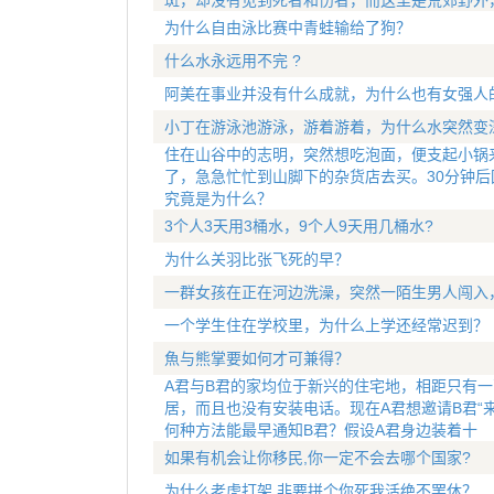
斑，却没有见到死者和伤者，而这里是荒郊野外
为什么自由泳比赛中青蛙输给了狗？
什么水永远用不完 ?
阿美在事业并没有什么成就，为什么也有女强人
小丁在游泳池游泳，游着游着，为什么水突然变
住在山谷中的志明，突然想吃泡面，便支起小锅
了，急急忙忙到山脚下的杂货店去买。30分钟
究竟是为什么？
3个人3天用3桶水，9个人9天用几桶水?
为什么关羽比张飞死的早？
一群女孩在正在河边洗澡，突然一陌生男人闯入
一个学生住在学校里，为什么上学还经常迟到？
魚与熊掌要如何才可兼得？
A君与B君的家均位于新兴的住宅地，相距只有
居，而且也没有安装电话。现在A君想邀请B君“
何种方法能最早通知B君？假设A君身边装着十
如果有机会让你移民,你一定不会去哪个国家?
为什么老虎打架,非要拼个你死我活绝不罢休？