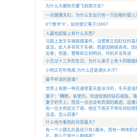
为什么大雁秋天要飞到南方去？
一对健康夫妇，为什么生出只有一只右眼的婴儿
8个数字“8”，如何使它等于1000？
人最怕屁股上有什么东西？
马路上发生车祸碰撞事件，当警察立刻赶往时虽
说法，此人并非死于车祸，而是因肺癌丧命。因
击者；但是，警察却立刻明白，司机并没有说
小王过十三岁的生日，为什么桌子上有十四根蜡
小明正在吹电扇,为什么还是满头大汗？
最不听话的是谁？
世界上有那一种花通常夏天是冰冷的，冬天是温
妻子：“糟糕，亲爱的，你送给我的钻石戒指，落
妻子的手上，而且一点也没有弄湿的痕迹。这难
有一位大师武功了得，他在下雨天不带任何防雨
没湿，怎么回事?
什么地方看到的月亮最大？
有一个小圆孔的直径只有1厘米，而有一种体积达
孔，那么它是什么物体呢？