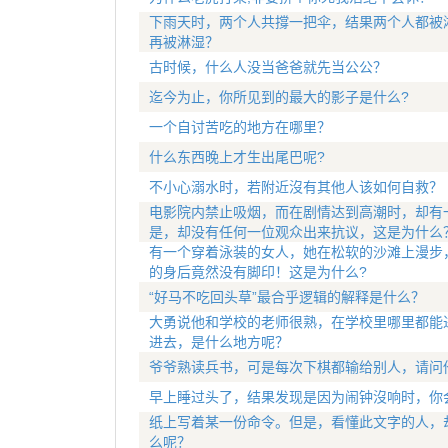
下雨天时，两个人共撐一把伞，结果两个人都被
再被淋湿？
古时候，什么人没当爸爸就先当公公？
迄今为止，你所见到的最大的影子是什么?
一个自讨苦吃的地方在哪里？
什么东西晚上才生出尾巴呢?
不小心溺水时，若附近沒有其他人该如何自救？
电影院内禁止吸烟，而在剧情达到高潮时，却有
是，却没有任何一位观众出来抗议，这是为什么
有一个穿着泳装的女人，她在松软的沙滩上漫步
的身后竟然没有脚印！这是为什么?
“好马不吃回头草”最合乎逻辑的解释是什么？
大勇说他和学校的老师很熟，在学校里哪里都能
进去，是什么地方呢？
爷爷熟读兵书，可是每次下棋都输给别人，请问
早上睡过头了，结果发现是因为闹钟沒响时，你
纸上写着某一份命令。但是，看懂此文字的人，
么呢？