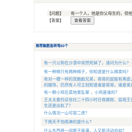
【问题】
有一个人，他是你父母生的，但
【答案】
推荐脑筋急转弯60个
有一只公狗在沙漠中突然死掉了，请问为什么?
有一种棋只有两种棋子，你知道是什么棋类吗？
有对一模一样的双胞胎兄弟，哥哥的屁股有黑痣
的服饰，仍然有人可立刻知道谁是哥哥，谁是弟
有一群小鸡在菜地里乱窜 ，小鸡是谁的？
王太太委托征信社二十四小时日夜跟踪、监视王
生还是出轨了？
什么情况一山可容二虎？
下雨天不怕雨淋的是什么?
什么东西将一间屋子装满，人又能活动自如？