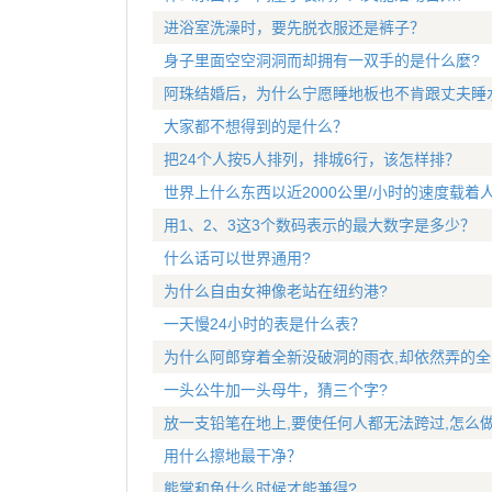
进浴室洗澡时，要先脱衣服还是裤子？
身子里面空空洞洞而却拥有一双手的是什么麼?
阿珠结婚后，为什么宁愿睡地板也不肯跟丈夫睡
大家都不想得到的是什么？
把24个人按5人排列，排城6行，该怎样排？
世界上什么东西以近2000公里/小时的速度载着
用1、2、3这3个数码表示的最大数字是多少？
什么话可以世界通用?
为什么自由女神像老站在纽约港?
一天慢24小时的表是什么表？
为什么阿郎穿着全新没破洞的雨衣,却依然弄的
一头公牛加一头母牛，猜三个字?
放一支铅笔在地上,要使任何人都无法跨过,怎么做
用什么擦地最干净？
熊掌和鱼什么时候才能兼得?