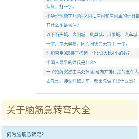
烟缸，打一字。
小华说他能在1秒钟之内把房间和房间里的玩具都
开什么车最省油?
以下石头城、太阳城、凤凰城、瓜果城、汽车城
一字六笔无竖横，同心同德力无穷,打一字。
你能否用3跟筷子搭起一个比3大比4小的数？
中国人最早的姓氏是什么?
一个招牌突然由高处掉落,砸向并排行走的五个人
去教堂向神父忏悔之前，都事先做了些什么事?
关于脑筋急转弯大全
何为脑筋急转弯？