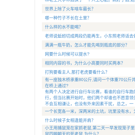
世界上除了火车啥车最长？
哪一种竹子不长在土里？
什么样的水不能喝？
老师说蚯蚓切成两段仍能再生，小东照老师话去
满满一瓶牛奶，怎么才能先喝到瓶底的部分？
网要什么时候可以提水?
相同内容的书，为什么小高要同时买两本？
打狗要看主人,那打老虎要看什么？
有一座独木桥承重80公斤,请问一个体重70公斤
在桥上通过?
有两个人决定进行自行车比赛，看谁的自行车跑
行，但当比赛开始时，他们两个却谁也不愿意领
不会互相谦让，也没有外来因素干扰，总之，一
一个长宽各一米，深两米的土坑，坑里没有水，
什么时候子女相逢能并肩？
小王用捕鼠笼在家抓老鼠,第二天一早发现笼子里
鼠四脚朝天的死老鼠,为什么？