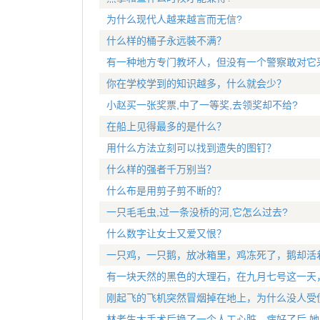
为什么现代人越来越言而无信?
什么样的桶子永远裝不满？
有一种地方专门教坏人，但没有一个警察敢对它
你在学校学到的知识越多，什么就会少？
小赵买一张奖票,中了一等奖,去领奖却不给?
在船上见得最多的是什么？
用什么方法立刻可以找到遗失的图钉？
什么样的强者千万别当？
什么布是用剪子剪不断的？
一只毛毛虫,过一条没桥的河,它怎么过去?
什么数字让女士又爱又恨？
一只鸡，一只鹅，放冰箱里，鸡冻死了，鹅却活
有一块天然的黑色的大理石，在九月七号这一天
刚起飞的飞机突然冒烟掉在地上，为什么没人受
林老生大手术后换了一个人工心脏。病好了后,她