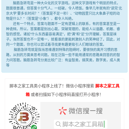
脑筋急转弯是一种大众化的文字游戏。这种文字游戏有个明显的特点，
题面很普通，但答案十分气人，一经破，令人喷饭。像早几年就有的“读完‘北
京大学’要多长时间？”（答案是不足一秒）、“动物园里只比大象鼻子短的动
物是什么？”（答案是“小象”），都令人叫绝。
还有一个特点，答案与题面不一定有逻辑上的联系，有的答案甚至是一
种诡辩。所以，答案都是别出心裁，突破常理的，能给人以谐趣、机敏、睿
智的感觉。诸如“什么东西最容易满足”，把“满”和“足”分开理解，答案是袜
子。当然答案也不一定唯一，就看谁的更能刺激别人的笑神经了。因此，对
同一个题面，你也可以尝试着寻找更有趣更吸引人们眼球的答案。
脑筋急转弯就是指当思维遇到特殊的阻碍时，要很快的离开习惯的思
路，从别的方面来思考问题。现在泛指一些不能用通常的思路来回答的的智
力问答题。脑筋急转弯分类比较广泛：有益智类，搞笑类，数学类，成人类
等
脚本之家工具类小程序上线了！微信小程序搜索
脚本之家工具
箱
或者扫描如下小程序码直接打开小程序！