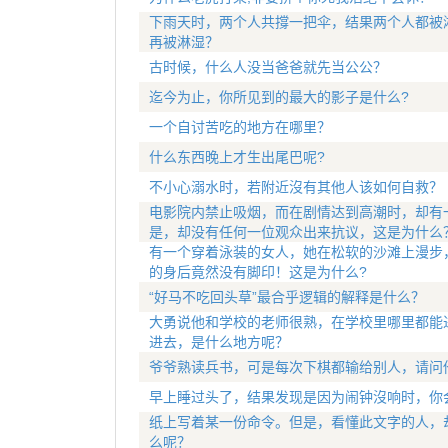
下雨天时，两个人共撐一把伞，结果两个人都被
再被淋湿？
古时候，什么人没当爸爸就先当公公？
迄今为止，你所见到的最大的影子是什么?
一个自讨苦吃的地方在哪里？
什么东西晚上才生出尾巴呢?
不小心溺水时，若附近沒有其他人该如何自救？
电影院内禁止吸烟，而在剧情达到高潮时，却有
是，却没有任何一位观众出来抗议，这是为什么
有一个穿着泳装的女人，她在松软的沙滩上漫步
的身后竟然没有脚印！这是为什么?
“好马不吃回头草”最合乎逻辑的解释是什么？
大勇说他和学校的老师很熟，在学校里哪里都能
进去，是什么地方呢？
爷爷熟读兵书，可是每次下棋都输给别人，请问
早上睡过头了，结果发现是因为闹钟沒响时，你
纸上写着某一份命令。但是，看懂此文字的人，
么呢？