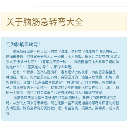
关于脑筋急转弯大全
何为脑筋急转弯？
脑筋急转弯是一种大众化的文字游戏。这种文字游戏有个明显的特点，
题面很普通，但答案十分气人，一经破，令人喷饭。像早几年就有的“读完‘北
京大学’要多长时间？”（答案是不足一秒）、“动物园里只比大象鼻子短的动
物是什么？”（答案是“小象”），都令人叫绝。
还有一个特点，答案与题面不一定有逻辑上的联系，有的答案甚至是一
种诡辩。所以，答案都是别出心裁，突破常理的，能给人以谐趣、机敏、睿
智的感觉。诸如“什么东西最容易满足”，把“满”和“足”分开理解，答案是袜
子。当然答案也不一定唯一，就看谁的更能刺激别人的笑神经了。因此，对
同一个题面，你也可以尝试着寻找更有趣更吸引人们眼球的答案。
脑筋急转弯就是指当思维遇到特殊的阻碍时，要很快的离开习惯的思
路，从别的方面来思考问题。现在泛指一些不能用通常的思路来回答的的智
力问答题。脑筋急转弯分类比较广泛：有益智类，搞笑类，数学类，成人类
等