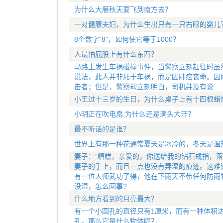
为什么大雁秋天要飞到南方去？
一对健康夫妇，为什么生出只有一只右眼的婴儿
8个数字“8”，如何使它等于1000？
人最怕屁股上有什么东西？
马路上发生车祸碰撞事件，当警察立刻赶往时虽
说法，此人并非死于车祸，而是因肺癌丧命。因
击者；但是，警察却立刻明白，司机并没有说
小王过十三岁的生日，为什么桌子上有十四根蜡
小明正在吹电扇,为什么还是满头大汗？
最不听话的是谁？
世界上有那一种花通常夏天是冰冷的，冬天是温
妻子：“糟糕，亲爱的，你送给我的钻石戒指，落
妻子的手上，而且一点也没有弄湿的痕迹。这难
有一位大师武功了得，他在下雨天不带任何防雨
没湿，怎么回事?
什么地方看到的月亮最大？
有一个小圆孔的直径只有1厘米，而有一种体积达
孔，那么它是什么物体呢？