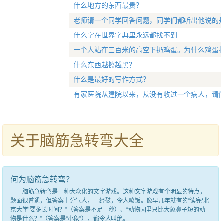
什么地方的东西最贵？
老师请一个同学回答问题，同学们都听出他说的
什么字在世界字典里永远都找不到
一个人站在三百米的高空下扔鸡蛋。为什么鸡蛋
什么东西越擦越黑？
什么是最好的写作方式？
有家医院从建院以来，从没有收过一个病人，请
关于脑筋急转弯大全
何为脑筋急转弯？
脑筋急转弯是一种大众化的文字游戏。这种文字游戏有个明显的特点，
题面很普通，但答案十分气人，一经破，令人喷饭。像早几年就有的“读完‘北
京大学’要多长时间？”（答案是不足一秒）、“动物园里只比大象鼻子短的动
物是什么？”（答案是“小象”），都令人叫绝。