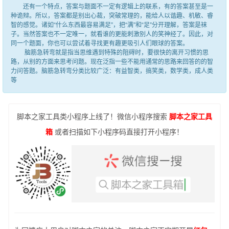
还有一个特点，答案与题面不一定有逻辑上的联系，有的答案甚至是一
种诡辩。所以，答案都是别出心裁，突破常理的，能给人以谐趣、机敏、睿
智的感觉。诸如“什么东西最容易满足”，把“满”和“足”分开理解，答案是袜
子。当然答案也不一定唯一，就看谁的更能刺激别人的笑神经了。因此，对
同一个题面，你也可以尝试着寻找更有趣更吸引人们眼球的答案。
脑筋急转弯就是指当思维遇到特殊的阻碍时，要很快的离开习惯的思
路，从别的方面来思考问题。现在泛指一些不能用通常的思路来回答的的智
力问答题。脑筋急转弯分类比较广泛：有益智类，搞笑类，数学类，成人类
等
脚本之家工具类小程序上线了！微信小程序搜索
脚本之家工具
箱
或者扫描如下小程序码直接打开小程序！