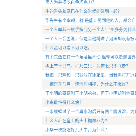
黑人为甚摸吃白色巧克力？
牛的舌头和尾巴在什么时候能碰到一起？
华先生有个本领，就 是能让见到他的人，都会
一个人举起一根手指问另一个人：“贝多芬为什么
一个人不会游泳，但是当他跳进了河里却没有被
什么蛋可以看不可以吃。
有个东西它在一个角落里不动,但却可以走遍世界
树上有十只鸟，打死三只，为何七只不飞走？
我把一只鸡和一只鹅放在冰箱里，当我再打开冰
一辆汽车与另一辆汽车相撞，为什么不爆炸？
王小明的哥哥叫王小明弟弟，但王小明却叫他哥
小鸟最怕得什么病？
一条蜈蚣过了一个臭水沟后只有两个脚没湿，为
什么人赶在皇上的头上糊做非为?
小华一次能吃好几头牛，为什么？