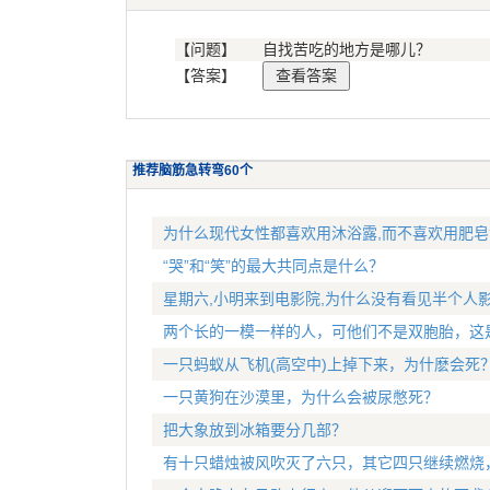
【问题】
自找苦吃的地方是哪儿？
【答案】
推荐脑筋急转弯60个
为什么现代女性都喜欢用沐浴露,而不喜欢用肥皂
“哭”和“笑”的最大共同点是什么？
星期六,小明来到电影院,为什么没有看见半个人影
两个长的一模一样的人，可他们不是双胞胎，这
一只蚂蚁从飞机(高空中)上掉下来，为什麽会死
一只黄狗在沙漠里，为什么会被尿憋死？
把大象放到冰箱要分几部？
有十只蜡烛被风吹灭了六只，其它四只继续燃烧