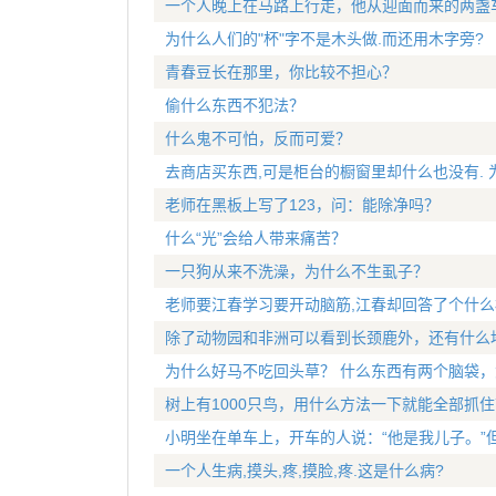
一个人晚上在马路上行走，他从迎面而来的两盏
为什么人们的"杯"字不是木头做.而还用木字旁?
青春豆长在那里，你比较不担心？
偷什么东西不犯法？
什么鬼不可怕，反而可爱？
去商店买东西,可是柜台的橱窗里却什么也没有. 
老师在黑板上写了123，问：能除净吗？
什么“光”会给人带来痛苦？
一只狗从来不洗澡，为什么不生虱子？
老师要江春学习要开动脑筋,江春却回答了个什么
除了动物园和非洲可以看到长颈鹿外，还有什么
为什么好马不吃回头草？ 什么东西有两个脑袋
树上有1000只鸟，用什么方法一下就能全部抓住
小明坐在单车上，开车的人说：“他是我儿子。”
一个人生病,摸头,疼,摸脸,疼.这是什么病?