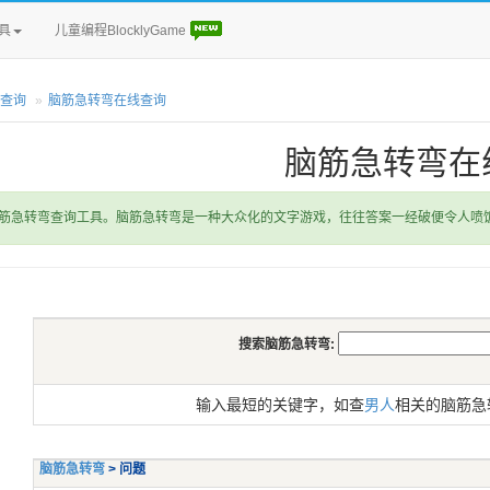
具
儿童编程BlocklyGame
查询
脑筋急转弯在线查询
脑筋急转弯在
筋急转弯查询工具。脑筋急转弯是一种大众化的文字游戏，往往答案一经破便令人喷
搜索脑筋急转弯:
输入最短的关键字，如查
男人
相关的脑筋急
脑筋急转弯
> 问题