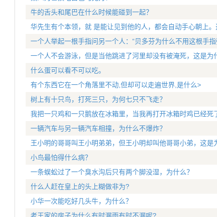
牛的舌头和尾巴在什么时候能碰到一起？
华先生有个本领，就 是能让见到他的人，都会自动手心朝上。
一个人举起一根手指问另一个人：“贝多芬为什么不用这根手指
一个人不会游泳，但是当他跳进了河里却没有被淹死，这是为
什么蛋可以看不可以吃。
有个东西它在一个角落里不动,但却可以走遍世界,是什么>
树上有十只鸟，打死三只，为何七只不飞走？
我把一只鸡和一只鹅放在冰箱里，当我再打开冰箱时鸡已经死
一辆汽车与另一辆汽车相撞，为什么不爆炸？
王小明的哥哥叫王小明弟弟，但王小明却叫他哥哥小弟，这是
小鸟最怕得什么病？
一条蜈蚣过了一个臭水沟后只有两个脚没湿，为什么？
什么人赶在皇上的头上糊做非为?
小华一次能吃好几头牛，为什么？
老王家的房子为什么有时漏雨有时不漏呢?