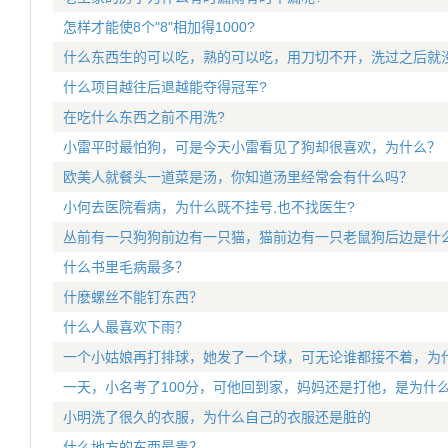
怎样才能使8个"8"相加得1000?
什么东西生的可以吃，熟的可以吃，用刀切不开，洗过之后就
什么项目越往后退越能夺得冠军?
在吃什么东西之前不用洗?
小雷平时最怕狗，可是今天小雷看见了狗却很喜欢，为什么？
欧美人就餐头一道菜是汤，你知道汤里经常会有什么吗？
小何去医院看病，为什么既不挂号,也不找医生?
丛前有一只狗狗前边有一只猫，猫前边有一只老鼠狗后边是什
什么书里毛病最多？
什麽螺丝不能钉东西？
什么人最喜欢下雨？
一个小姑娘再打排球，她发了一个球，可无论谁都接不着，为
一天，小名考了100分，可他回到家，妈妈还是打他，是为什
小明洗了很久的衣服，为什么自己的衣服还是脏的
什么地方的东西最贵？