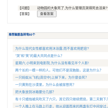
【问题】
动物园的大象死了,为什么管理员哭得死去活来?
【答案】
推荐脑筋急转弯60个
为什么现代女性都喜欢用沐浴露,而不喜欢用肥皂?
“哭”和“笑”的最大共同点是什么？
星期六,小明来到电影院,为什么没有看见半个人影!
两个长的一模一样的人，可他们不是双胞胎，这是为什么？
一只蚂蚁从飞机(高空中)上掉下来，为什麽会死？
一只黄狗在沙漠里，为什么会被尿憋死？
把大象放到冰箱要分几部？
有十只蜡烛被风吹灭了六只，其它四只继续燃烧，第二天剩下
一个人晚上在马路上行走，他从迎面而来的两盏车灯中间穿过，