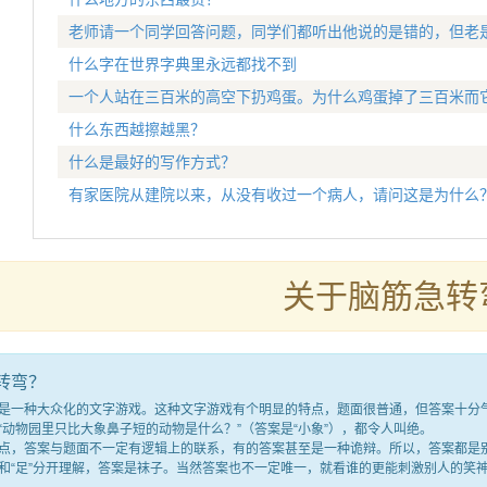
老师请一个同学回答问题，同学们都听出他说的是错的，但老
什么字在世界字典里永远都找不到
一个人站在三百米的高空下扔鸡蛋。为什么鸡蛋掉了三百米而
什么东西越擦越黑？
什么是最好的写作方式？
有家医院从建院以来，从没有收过一个病人，请问这是为什么
关于脑筋急转
转弯？
种大众化的文字游戏。这种文字游戏有个明显的特点，题面很普通，但答案十分气人
“动物园里只比大象鼻子短的动物是什么？”（答案是“小象”），都令人叫绝。
答案与题面不一定有逻辑上的联系，有的答案甚至是一种诡辩。所以，答案都是别
满”和“足”分开理解，答案是袜子。当然答案也不一定唯一，就看谁的更能刺激别人的