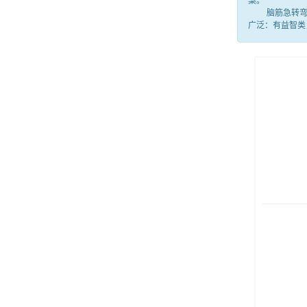
案。
脑筋急转弯就
广泛：有益智类