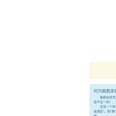
何为脑筋急
脑筋急转弯是一
是不足一秒）、
还有一个特点，
易满足”，把“