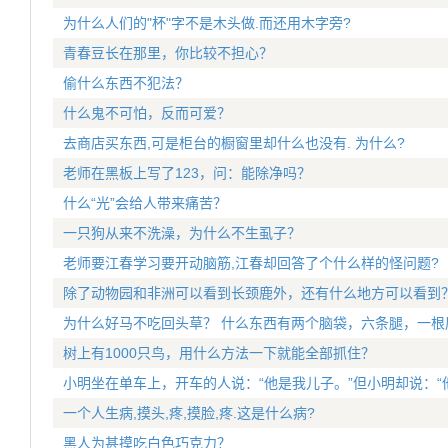
为什么人们的"杯"字不是木头做.而还用木字旁?
青春豆长在那里，你比较不担心？
偷什么东西不犯法？
什么鬼不可怕，反而可爱？
去商店买东西,可是柜台的橱窗里却什么也没有. 为什么?
老师在黑板上写了123，问：能除净吗？
什么“光”会给人带来痛苦？
一只狗从来不洗澡，为什么不生虱子？
老师要江春学习要开动脑筋,江春却回答了个什么样的怪问题?
除了动物园和非洲可以看到长颈鹿外，还有什么地方可以看到
为什么好马不吃回头草？ 什么东西有两个脑袋，六条腿，一根
树上有1000只鸟，用什么方法一下就能全部抓住？
小明坐在单车上，开车的人说：“他是我儿子。”但小明却说：“
一个人生病,摸头,疼,摸脸,疼.这是什么病?
黑人为甚摸吃白色巧克力？