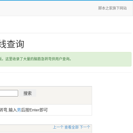
脚本之家旗下网站
线查询
饭。这里收录了大量的脑筋急转弯供用户查询。
转弯,输入
男
后按Enter即可
上一个
查看全部
下一个