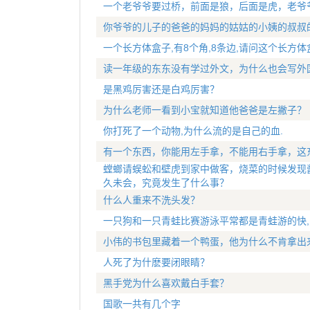
一个老爷爷要过桥，前面是狼，后面是虎，老爷
你爷爷的儿子的爸爸的妈妈的姑姑的小姨的叔叔
一个长方体盒子,有8个角,8条边,请问这个长方体
读一年级的东东没有学过外文，为什么也会写外
是黑鸡厉害还是白鸡厉害？
为什么老师一看到小宝就知道他爸爸是左撇子？
你打死了一个动物,为什么流的是自己的血.
有一个东西，你能用左手拿，不能用右手拿，这
螳螂请蜈蚣和壁虎到家中做客，烧菜的时候发现
久未会，究竟发生了什么事？
什么人重来不洗头发？
一只狗和一只青蛙比赛游泳平常都是青蛙游的快,
小伟的书包里藏着一个鸭蛋，他为什么不肯拿出
人死了为什麽要闭眼睛？
黑手党为什么喜欢戴白手套？
国歌一共有几个字