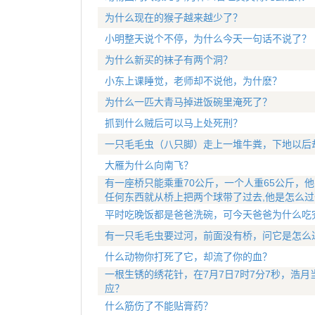
为什么现在的猴子越来越少了？
小明整天说个不停，为什么今天一句话不说了？
为什么新买的袜子有两个洞？
小东上课睡觉，老师却不说他，为什麽？
为什么一匹大青马掉进饭碗里淹死了？
抓到什么贼后可以马上处死刑？
一只毛毛虫（八只脚）走上一堆牛粪，下地以后
大雁为什么向南飞？
有一座桥只能乘重70公斤，一个人重65公斤，他
任何东西就从桥上把两个球带了过去,他是怎么过
平时吃晚饭都是爸爸洗碗，可今天爸爸为什么吃
有一只毛毛虫要过河，前面没有桥，问它是怎么
什么动物你打死了它，却流了你的血？
一根生锈的绣花针，在7月7日7时7分7秒，浩
应？
什么筋伤了不能贴膏药？