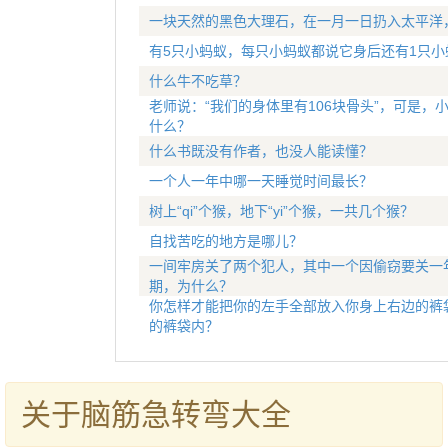
一块天然的黑色大理石，在一月一日扔入太平洋
有5只小蚂蚁，每只小蚂蚁都说它身后还有1只小
什么牛不吃草？
老师说：“我们的身体里有106块骨头”，可是，小
什么？
什么书既没有作者，也没人能读懂？
一个人一年中哪一天睡觉时间最长？
树上“qi”个猴，地下“yi”个猴，一共几个猴？
自找苦吃的地方是哪儿？
一间牢房关了两个犯人，其中一个因偷窃要关一
期，为什么？
你怎样才能把你的左手全部放入你身上右边的裤
的裤袋内？
关于脑筋急转弯大全