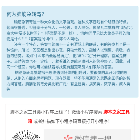
何为脑筋急转弯？
脑筋急转弯是一种大众化的文字游戏。这种文字游戏有个明显的特点，
题面很普通，但答案十分气人，一经破，令人喷饭。像早几年就有的“读完‘北
京大学’要多长时间？”（答案是不足一秒）、“动物园里只比大象鼻子短的动
物是什么？”（答案是“小象”），都令人叫绝。
还有一个特点，答案与题面不一定有逻辑上的联系，有的答案甚至是一
种诡辩。所以，答案都是别出心裁，突破常理的，能给人以谐趣、机敏、睿
智的感觉。诸如“什么东西最容易满足”，把“满”和“足”分开理解，答案是袜
子。当然答案也不一定唯一，就看谁的更能刺激别人的笑神经了。因此，对
同一个题面，你也可以尝试着寻找更有趣更吸引人们眼球的答案。
脑筋急转弯就是指当思维遇到特殊的阻碍时，要很快的离开习惯的思
路，从别的方面来思考问题。现在泛指一些不能用通常的思路来回答的的智
力问答题。脑筋急转弯分类比较广泛：有益智类，搞笑类，数学类，成人类
等
脚本之家工具类小程序上线了！微信小程序搜索
脚本之家工具
箱
或者扫描如下小程序码直接打开小程序！