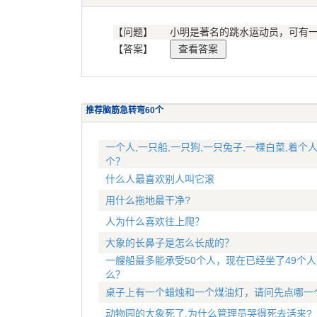
【问题】
小明是著名的跳水运动员，可有
【答案】
推荐脑筋急转弯60个
一个人,一只船,一只狗,一只兔子,一棵白菜,着个
个？
什么人最喜欢别人叫它滚
用什么拖地最干净?
人为什么喜欢往上爬？
大象的长鼻子是怎么长成的？
一艘船最多能承受50个人，现在已经坐了49个
么？
桌子上有一个蜡烛和一个煤油灯，请问先点哪一
动物园的大象死了,为什么管理员哭得死去活来?