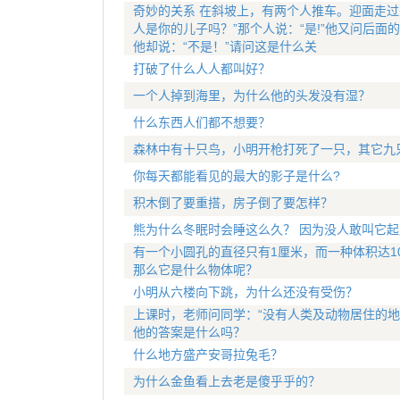
奇妙的关系 在斜坡上，有两个人推车。迎面走过
人是你的儿子吗？”那个人说：“是!”他又问后面
他却说：“不是！”请问这是什么关
打破了什么人人都叫好？
一个人掉到海里，为什么他的头发没有湿？
什么东西人们都不想要？
森林中有十只鸟，小明开枪打死了一只，其它九
你每天都能看见的最大的影子是什么?
积木倒了要重搭，房子倒了要怎样？
熊为什么冬眠时会睡这么久？ 因为没人敢叫它起
有一个小圆孔的直径只有1厘米，而一种体积达1
那么它是什么物体呢？
小明从六楼向下跳，为什么还没有受伤？
上课时，老师问同学：“没有人类及动物居住的地
他的答案是什么吗？
什么地方盛产安哥拉兔毛？
为什么金鱼看上去老是傻乎乎的？