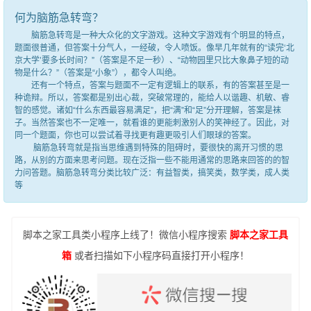
何为脑筋急转弯？
脑筋急转弯是一种大众化的文字游戏。这种文字游戏有个明显的特点，
题面很普通，但答案十分气人，一经破，令人喷饭。像早几年就有的“读完‘北
京大学’要多长时间？”（答案是不足一秒）、“动物园里只比大象鼻子短的动
物是什么？”（答案是“小象”），都令人叫绝。
还有一个特点，答案与题面不一定有逻辑上的联系，有的答案甚至是一
种诡辩。所以，答案都是别出心裁，突破常理的，能给人以谐趣、机敏、睿
智的感觉。诸如“什么东西最容易满足”，把“满”和“足”分开理解，答案是袜
子。当然答案也不一定唯一，就看谁的更能刺激别人的笑神经了。因此，对
同一个题面，你也可以尝试着寻找更有趣更吸引人们眼球的答案。
脑筋急转弯就是指当思维遇到特殊的阻碍时，要很快的离开习惯的思
路，从别的方面来思考问题。现在泛指一些不能用通常的思路来回答的的智
力问答题。脑筋急转弯分类比较广泛：有益智类，搞笑类，数学类，成人类
等
脚本之家工具类小程序上线了！微信小程序搜索
脚本之家工具
箱
或者扫描如下小程序码直接打开小程序！