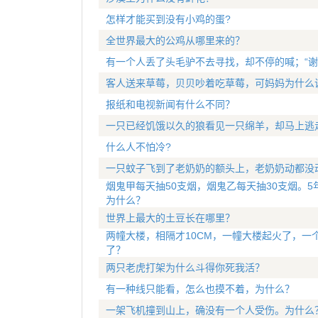
怎样才能买到没有小鸡的蛋?
全世界最大的公鸡从哪里来的？
有一个人丢了头毛驴不去寻找，却不停的喊；“谢天谢地
客人送来草莓，贝贝吵着吃草莓，可妈妈为什么
报纸和电视新闻有什么不同？
一只已经饥饿以久的狼看见一只绵羊，却马上逃
什么人不怕冷?
一只蚊子飞到了老奶奶的额头上，老奶奶动都没
烟鬼甲每天抽50支烟，烟鬼乙每天抽30支烟。
为什么？
世界上最大的土豆长在哪里？
两幢大楼，相隔才10CM，一幢大楼起火了，一
了？
两只老虎打架为什么斗得你死我活？
有一种线只能看，怎么也摸不着，为什么？
一架飞机撞到山上，确没有一个人受伤。为什么