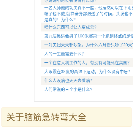
你妈妈小时候有没有打过你？
一名大师他的功夫真不一般，他居然可以在下雨
帽子也不戴,就算全身都湿透了的时候，头发也不
是真的！为什么?
喝什么东西可以让人变成鬼?
第九届奥运会男子100米赛第一个跑到终点的是
一对夫妇天天都吵架，为什么六月份只吵了20天
人的一生最需要什么？
一个在意大利工作的人，有没有可能死在美国？
大眼霞在38度的高温下运动，为什么没有中暑？
什么人没病也天天去看病？
人们常说的三个字是什么?
关于脑筋急转弯大全