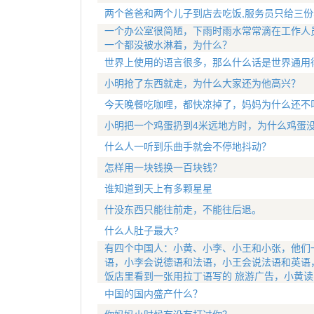
两个爸爸和两个儿子到店去吃饭,服务员只给三份
一个办公室很简陋，下雨时雨水常常滴在工作人
一个都没被水淋着，为什么？
世界上使用的语言很多，那么什么话是世界通用
小明抢了东西就走，为什么大家还为他高兴？
今天晚餐吃咖哩，都快凉掉了，妈妈为什么还不
小明把一个鸡蛋扔到4米远地方时，为什么鸡蛋
什么人一听到乐曲手就会不停地抖动？
怎样用一块钱换一百块钱？
谁知道到天上有多颗星星
什没东西只能往前走，不能往后退。
什么人肚子最大?
有四个中国人：小黄、小李、小王和小张，他们
语，小李会说德语和法语，小王会说法语和英语
饭店里看到一张用拉丁语写的 旅游广告，小黄读
中国的国内盛产什么？