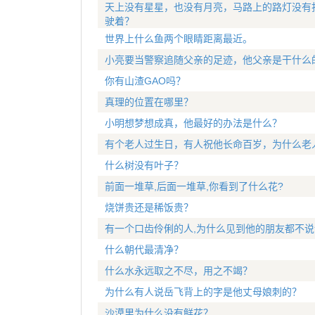
天上没有星星，也没有月亮，马路上的路灯没有
驶着？
世界上什么鱼两个眼睛距离最近。
小亮要当警察追随父亲的足迹，他父亲是干什么
你有山渣GAO吗？
真理的位置在哪里？
小明想梦想成真，他最好的办法是什么？
有个老人过生日，有人祝他长命百岁，为什么老
什么树没有叶子？
前面一堆草,后面一堆草,你看到了什么花?
烧饼贵还是稀饭贵？
有一个口齿伶俐的人,为什么见到他的朋友都不说
什么朝代最清净？
什么水永远取之不尽，用之不竭？
为什么有人说岳飞背上的字是他丈母娘刺的？
沙漠里为什么没有鲜花？