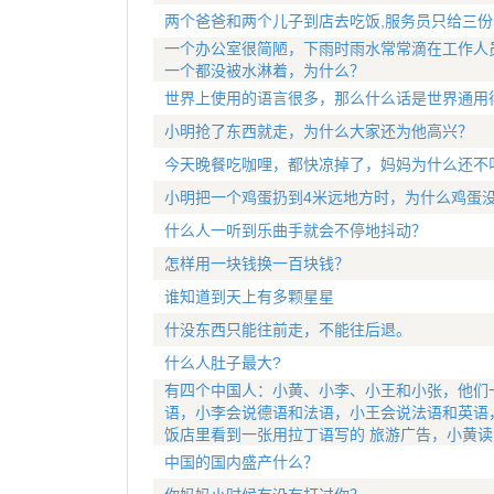
两个爸爸和两个儿子到店去吃饭,服务员只给三份
一个办公室很简陋，下雨时雨水常常滴在工作人
一个都没被水淋着，为什么？
世界上使用的语言很多，那么什么话是世界通用
小明抢了东西就走，为什么大家还为他高兴？
今天晚餐吃咖哩，都快凉掉了，妈妈为什么还不
小明把一个鸡蛋扔到4米远地方时，为什么鸡蛋
什么人一听到乐曲手就会不停地抖动？
怎样用一块钱换一百块钱？
谁知道到天上有多颗星星
什没东西只能往前走，不能往后退。
什么人肚子最大?
有四个中国人：小黄、小李、小王和小张，他们
语，小李会说德语和法语，小王会说法语和英语
饭店里看到一张用拉丁语写的 旅游广告，小黄读
中国的国内盛产什么？