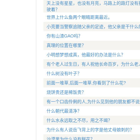
天上没有星星，也没有月亮，马路上的路灯没有
驶着？
世界上什么鱼两个眼睛距离最近。
小亮要当警察追随父亲的足迹，他父亲是干什么
你有山渣GAO吗？
真理的位置在哪里？
小明想梦想成真，他最好的办法是什么？
有个老人过生日，有人祝他长命百岁，为什么老
什么树没有叶子？
前面一堆草,后面一堆草,你看到了什么花?
烧饼贵还是稀饭贵？
有一个口齿伶俐的人,为什么见到他的朋友都不说
什么朝代最清净？
什么水永远取之不尽，用之不竭？
为什么有人说岳飞背上的字是他丈母娘刺的？
沙漠里为什么没有鲜花？