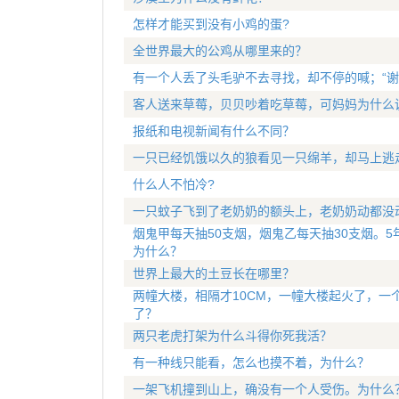
怎样才能买到没有小鸡的蛋?
全世界最大的公鸡从哪里来的？
有一个人丢了头毛驴不去寻找，却不停的喊；“谢天谢地
客人送来草莓，贝贝吵着吃草莓，可妈妈为什么
报纸和电视新闻有什么不同？
一只已经饥饿以久的狼看见一只绵羊，却马上逃
什么人不怕冷?
一只蚊子飞到了老奶奶的额头上，老奶奶动都没
烟鬼甲每天抽50支烟，烟鬼乙每天抽30支烟。
为什么？
世界上最大的土豆长在哪里？
两幢大楼，相隔才10CM，一幢大楼起火了，一
了？
两只老虎打架为什么斗得你死我活？
有一种线只能看，怎么也摸不着，为什么？
一架飞机撞到山上，确没有一个人受伤。为什么