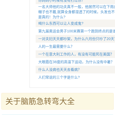
你妈妈小时候有没有打过你？
一名大师他的功夫真不一般，他居然可以在下雨
帽子也不戴,就算全身都湿透了的时候，头发也不
是真的！为什么?
喝什么东西可以让人变成鬼?
第九届奥运会男子100米赛第一个跑到终点的是
一对夫妇天天都吵架，为什么六月份只吵了20天
人的一生最需要什么？
一个在意大利工作的人，有没有可能死在美国？
大眼霞在38度的高温下运动，为什么没有中暑？
什么人没病也天天去看病？
人们常说的三个字是什么?
关于脑筋急转弯大全