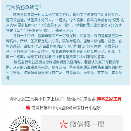
何为脑筋急转弯？
脑筋急转弯是一种大众化的文字游戏。这种文字游戏有个明显的特点，
题面很普通，但答案十分气人，一经破，令人喷饭。像早几年就有的“读完‘北
京大学’要多长时间？”（答案是不足一秒）、“动物园里只比大象鼻子短的动
物是什么？”（答案是“小象”），都令人叫绝。
还有一个特点，答案与题面不一定有逻辑上的联系，有的答案甚至是一
种诡辩。所以，答案都是别出心裁，突破常理的，能给人以谐趣、机敏、睿
智的感觉。诸如“什么东西最容易满足”，把“满”和“足”分开理解，答案是袜
子。当然答案也不一定唯一，就看谁的更能刺激别人的笑神经了。因此，对
同一个题面，你也可以尝试着寻找更有趣更吸引人们眼球的答案。
脑筋急转弯就是指当思维遇到特殊的阻碍时，要很快的离开习惯的思
路，从别的方面来思考问题。现在泛指一些不能用通常的思路来回答的的智
力问答题。脑筋急转弯分类比较广泛：有益智类，搞笑类，数学类，成人类
等
脚本之家工具类小程序上线了！微信小程序搜索
脚本之家工具
箱
或者扫描如下小程序码直接打开小程序！