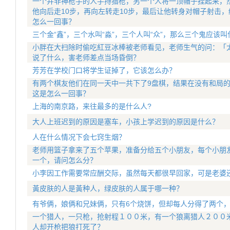
一个并非神枪手的人手持猎枪，另一个人将一顶帽子挂起来，
他向后走10步，再向左转走10步，最后让他转身对帽子射击
怎么一回事？
三个金“鑫”，三个水叫“淼”，三个人叫“众”，那么三个鬼应该叫
小胖在大扫除时偷吃紅豆冰棒被老师看见，老师生气的问：「太
说了什么，害老师差点当场昏倒？
芳芳在学校门口将学生证掉了，它该怎么办？
有两个棋友他们在同一天中一共下了9盘棋，结果在没有和局
这是怎么一回事？
上海的南京路，来往最多的是什么人?
大人上班迟到的原因是塞车，小孩上学迟到的原因是什么？
人在什么情况下会七窍生烟？
老师用篮子拿来了五个苹果，准备分给五个小朋友，每个小朋
一个，请问怎么分？
小李因工作需要常应酬交际，虽然每天都很早回家，可是老婆
黃皮肤的人是黃种人，绿皮肤的人属于哪一种？
有爷俩，娘俩和兄妹俩，只有6个烧饼，但却每人分得了两个
一个猎人，一只枪，抢射程１００米，有一个狼离猎人２００
人却开枪把狼打死了？