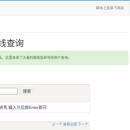
脚本之家旗下网站
线查询
饭。这里收录了大量的脑筋急转弯供用户查询。
转弯,输入
男
后按Enter即可
上一个
查看全部
下一个