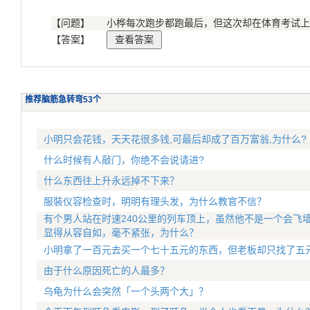
【问题】
小桦每次跑步都跑最后，但这次却在体育考试上
【答案】
推荐脑筋急转弯53个
小明只会花钱，天天花很多钱,可最后却成了百万富翁,为什么?
什么时候有人敲门，你绝不会说请进?
什么东西往上升永远掉不下来？
服裝仪容检查时，明明有理头发，为什么教官不信？
有个男人站在时速240公里的列车顶上，虽然他不是一个会飞
显得从容自如，毫不紧张，为什么？
小明拿了一百元去买一个七十五元的东西，但老板却只找了五
由于什么原因死亡的人最多？
乌龟为什么会突然「一个头两个大」？