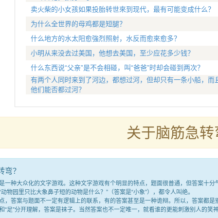
卖火柴的小女孩如果投胎转世來到现代，最有可能变成什么？
为什么全世界的母鸡都是短腿？
什么地方的水太阳愈強烈照射，水反而愈來愈多？
小明从来没去过美国，他想去美国，至少应花多少钱？
什么东西说“父亲”是不会相碰，叫“爸爸”时却会碰到两次？
有两个人同时来到了河边，都想过河，但却只有一条小船，而
他们能否都过河？
关于脑筋急转
转弯？
种大众化的文字游戏。这种文字游戏有个明显的特点，题面很普通，但答案十分气人
“动物园里只比大象鼻子短的动物是什么？”（答案是“小象”），都令人叫绝。
答案与题面不一定有逻辑上的联系，有的答案甚至是一种诡辩。所以，答案都是别
满”和“足”分开理解，答案是袜子。当然答案也不一定唯一，就看谁的更能刺激别人的