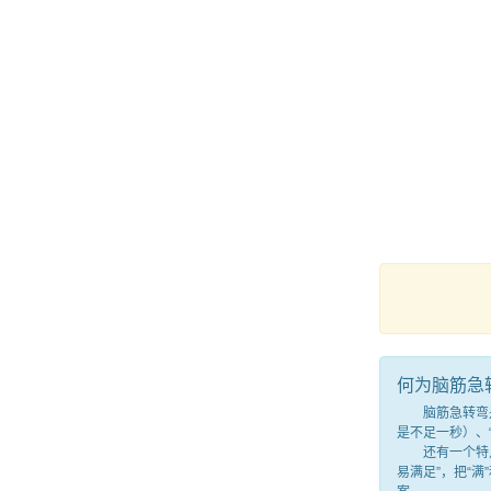
何为脑筋急
脑筋急转弯是一
是不足一秒）、
还有一个特点，
易满足”，把“