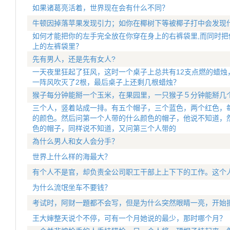
如果诸葛亮活着，世界现在会有什么不同？
牛顿因掉落苹果发现引力；如你在椰树下等被椰子打中会发现
如何才能把你的左手完全放在你穿在身上的右裤袋里,而同时把
上的左裤袋里？
先有男人，还是先有女人?
一天夜里狂起了狂风，这时一个桌子上总共有12支点燃的蜡烛
一阵风吹灭了2根，最后桌子上还剩几根蜡烛？
猴子每分钟能掰一个玉米，在果园里，一只猴子５分钟能掰几
三个人，竖着站成一排。有五个帽子，三个蓝色，两个红色，
的颜色。然后问第一个人带的什么颜色的帽子，他说不知道，
色的帽子，同样说不知道，又问第三个人带的
為什么男人和女人会分手？
世界上什么样的海最大？
有个人不是官，却负责全公司职工干部上上下下的工作。这个
为什么流氓坐车不要钱？
考试时，阿财一題都不会写，但是为什么突然眼睛一亮，开始
王大婶整天说个不停，可有一个月她说的最少，那时哪个月？