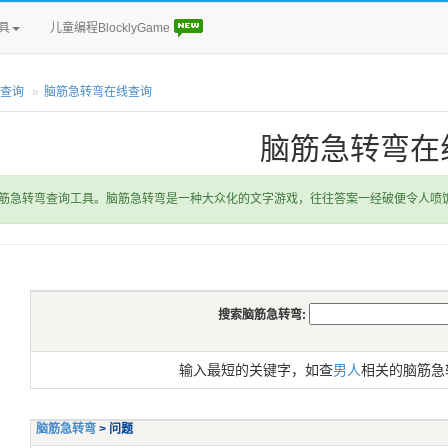
具
儿童编程BlocklyGame
查询
脑筋急转弯在线查询
脑筋急转弯在
筋急转弯查询工具。脑筋急转弯是一种大众化的文字游戏，往往答案一经破便令人喷
搜索脑筋急转弯:
输入最短的关键字，如查
男人
相关的脑筋急
脑筋急转弯
> 问题