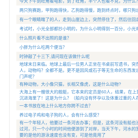
今天下午到旺角看电影，到了旺角，半个人也看不見，为什么
两只狗赛跑，甲狗跑得快，乙狗跑得慢，跑到终点时，哪只狗
有一个眼睛瞎了的人，走到山崖边上，突然停住了，然后往回
考试时，小光全部都抄小明的，为什么小明得到一百分，小光
什么照片看不出照的是谁？
小胖为什么吃两个便当？
时钟敲了十三下,请问现在该做什么呢
地球末日来临。地球上最后一位男人正坐在书桌前写遗书，突
人，动物吗？全都不是。更不是因风或石子等无生命的东西发
门声呢？
有种动物，大小像只猫，长相又像虎，这是什么动物?
大海上有一艘很大的舰艇，它本来的定员是60人，结果，在上
沉进海里了！这是为什么？（船内没有怀孕以及体重过重的人
一本书放在地上什么地方你跨不过去？
养过电子鸡和电子狗的人，会有什么感受？
有一个年轻人，他要过一条河去办事；但是，这条河没有船也
过河，只一个小时的时间他便游到了对岸，当天下午，河水的
要的是他的游泳速度也没有变，可是他竟用了