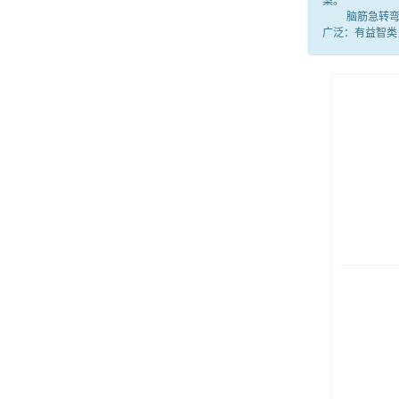
案。
脑筋急转弯就
广泛：有益智类