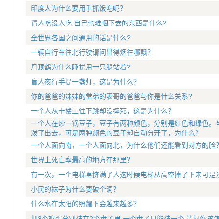
印度人为什么要用手抓饭吃呢？
请人吃没人吃,自己也难咽下去的东西是什么?
全世界各国之间通用的话是什么?
一辆自行车往北行驶请问冒得烟往哪飘？
丹顶鹤为什么睡觉用一只腿站着?
盲人夜行手提一盏灯，这是为什么？
你的爸爸的妹妹的堂弟的表哥的爸爸与你是什么关系?
一个人从十楼上往下跳却没摔死，这是为什么？
一个人在炒一锅豆子，豆子有两种颜色，分别是红色和绿色。
泼了出去，可是两种颜色的豆子却自动分开了，为什么？
一个人面向南，一个人面向北，为什么他们还能看到对方的脸
世界上死亡率最高的地方在那里？
有一次，一个电梯里挤满了人这时候电梯从高空掉了下来可是
小民的袜子为什么要破个洞？
什么水在太阳的照耀下会越来越多？
把3个鸡蛋分别装在2个盘子里,一个盘子只能装一个,请问你该