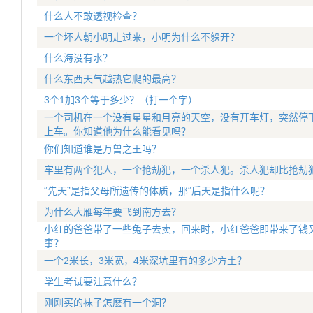
什么人不敢透视检查？
一个坏人朝小明走过来，小明为什么不躲开？
什么海没有水？
什么东西天气越热它爬的最高？
3个1加3个等于多少？（打一个字）
一个司机在一个没有星星和月亮的天空，没有开车灯，突然停
上车。你知道他为什么能看见吗？
你们知道谁是万兽之王吗？
牢里有两个犯人，一个抢劫犯，一个杀人犯。杀人犯却比抢劫
“先天”是指父母所遗传的体质，那“后天是指什么呢？
为什么大雁每年要飞到南方去？
小红的爸爸带了一些兔子去卖，回来时，小红爸爸即带来了钱
事？
一个2米长，3米宽，4米深坑里有的多少方土？
学生考试要注意什么？
刚刚买的袜子怎麽有一个洞？