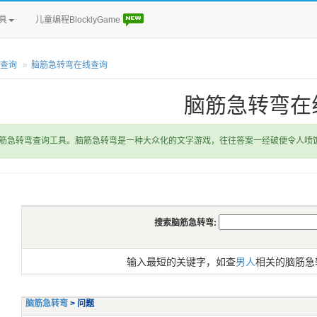
具
儿童编程BlocklyGame
查询
脑筋急转弯在线查询
脑筋急转弯在
筋急转弯查询工具。脑筋急转弯是一种大众化的文字游戏，往往答案一经破便令人喷
搜索脑筋急转弯:
输入最短的关键字，如查
男人
相关的脑筋急
脑筋急转弯
> 问题