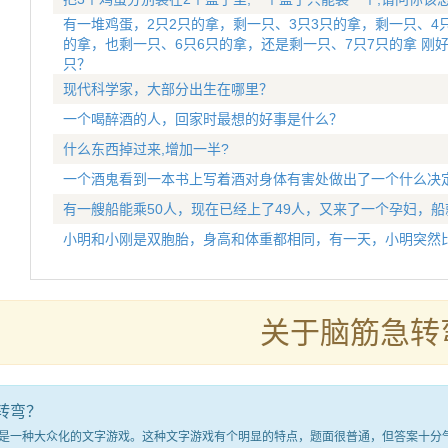
有一堆鸡蛋，2只2只的拿，剩一只、3只3只的拿，剩一只、4只
的拿，也剩一只、6只6只的拿，还是剩一只、7只7只的拿 刚
只？
现代科学家，大部分出生在哪里？
一个喝醉酒的人，回家时最想的好事是什么？
什么东西掉过来,增加一半?
一个酒鬼看到一本书上写着酒对身体有害处做出了一个什么决
有一艘船能乘50人，现在已经上了49人，又来了一个孕妇，船
小明和小刚是双胞胎，身高和体重都相同，有一天，小明突然比
关于脑筋急转
转弯？
种大众化的文字游戏。这种文字游戏有个明显的特点，题面很普通，但答案十分气人