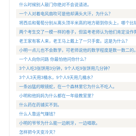
什么时候别人敲门你绝对不会说请进。
一个人对着电风扇吹可是他却满头大汗，为什么？
将西瓜和葡萄分别从离头顶半米高的地方砸到你头上，哪个比
两个考生交了一模一样的卷子，但监考老师认为他们肯定没作
老王家有客人来，老王马上戴上了一只手套。这是为什么？
小明一点儿也不会数学，可老师说他的数学程度是数一数二的
一个人向你问路 你最怕他问你什么？
3个人吃3张饼用3分钟，9个人吃9张饼用几分钟？
3个人3天用3桶水，9个人9天用几桶水？
一条凶猛的眼镜蛇，在一个森林里它为什么不吃人。
小明和他妈妈为什么都在一年级教室里？
什么药在药铺买不到。
什么人靠运气赚钱？
小明的爷爷为什么能一边刷牙，一边唱歌。
怎样把今天变冷天？