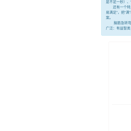
是不足一秒）、
还有一个特点，
易满足”，把“
案。
脑筋急转弯就
广泛：有益智类