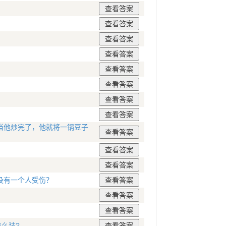
当他炒完了，他就将一锅豆子
？
没有一个人受伤？
怎么装?