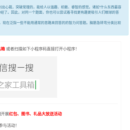
出心裁，突破常理的，能给人以谐趣、机敏、睿智的感觉。诸如“什么东西最容
笑神经了。因此，对同一个题面，你也可以尝试着寻找更有趣更吸引人们眼球的答
现在泛指一些不能用通常的思路来回答的的智力问答题。脑筋急转弯分类比较
具箱
或者扫描如下小程序码直接打开小程序！
期开展
红包、图书、礼品大放送活动
参与活动！