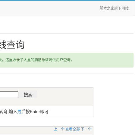
脚本之家旗下网站
线查询
饭。这里收录了大量的脑筋急转弯供用户查询。
转弯,输入
男
后按Enter即可
上一个
查看全部
下一个