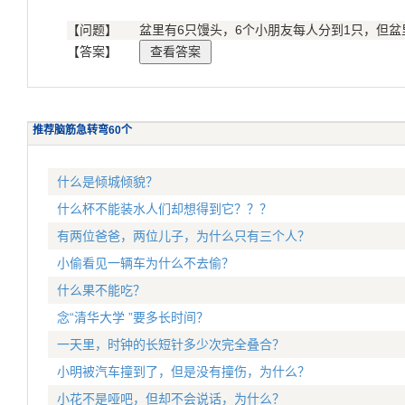
【问题】
盆里有6只馒头，6个小朋友每人分到1只，但盆
【答案】
推荐脑筋急转弯60个
什么是倾城倾貌？
什么杯不能装水人们却想得到它？？？
有两位爸爸，两位儿子，为什么只有三个人？
小偷看见一辆车为什么不去偷？
什么果不能吃？
念“清华大学 ”要多长时间？
一天里，时钟的长短针多少次完全叠合？
小明被汽车撞到了，但是没有撞伤，为什么？
小花不是哑吧，但却不会说话，为什么？