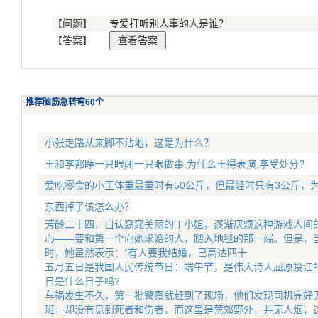
【问题】
专爱打听别人事的人是谁？
【答案】
推荐脑筋急转弯60个
小张走路从来脚不沾地，这是为什么？
王和李都睁一只眼闭一只眼做事,为什么王得表演,李受处分?
爱吃零食的小王体重最重时有50公斤，但最轻时只有3公斤，
东西掉了该怎么办？
芳龄二十四，自认窈窕美丽的丁小姐，逐渐厌烦这种游戏人间
心——要和第一个向她求婚的人，踏入地毯的那一端。但是，
时，她虽然表示：“有人要我结婚，已高达四十
五月五日是我国人民传统节日：端午节，是伟大诗人屈原投江
日是什么日子吗?
车祸发生不久，第一批警察就赶到了现场，他们发现司机完好
斑，却没有见到死者和伤者，而这里是荒郊野外，并无人烟，