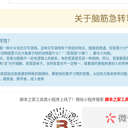
关于脑筋急转
转弯？
种大众化的文字游戏。这种文字游戏有个明显的特点，题面很普通，但答案十分气人
“动物园里只比大象鼻子短的动物是什么？”（答案是“小象”），都令人叫绝。
答案与题面不一定有逻辑上的联系，有的答案甚至是一种诡辩。所以，答案都是别
满”和“足”分开理解，答案是袜子。当然答案也不一定唯一，就看谁的更能刺激别人的
是指当思维遇到特殊的阻碍时，要很快的离开习惯的思路，从别的方面来思考问题。
，搞笑类，数学类，成人类等
脚本之家工具类小程序上线了！微信小程序搜索
脚本之家工