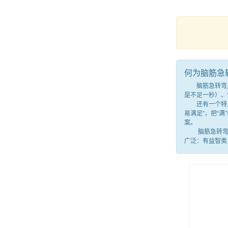
何为脑筋急
脑筋急转弯是一
是不足一秒）、
还有一个特点，
易满足”，把“
案。
脑筋急转弯就
广泛：有益智类