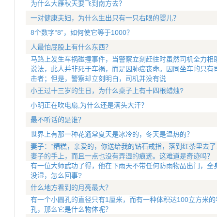
为什么大雁秋天要飞到南方去？
一对健康夫妇，为什么生出只有一只右眼的婴儿？
8个数字“8”，如何使它等于1000？
人最怕屁股上有什么东西？
马路上发生车祸碰撞事件，当警察立刻赶往时虽然司机全力相
说法，此人并非死于车祸，而是因肺癌丧命。因同坐车的只有
击者；但是，警察却立刻明白，司机并没有说
小王过十三岁的生日，为什么桌子上有十四根蜡烛?
小明正在吹电扇,为什么还是满头大汗？
最不听话的是谁？
世界上有那一种花通常夏天是冰冷的，冬天是温热的？
妻子：“糟糕，亲爱的，你送给我的钻石戒指，落到红茶里去了
妻子的手上，而且一点也没有弄湿的痕迹。这难道是奇迹吗？
有一位大师武功了得，他在下雨天不带任何防雨物品出门，全
没湿，怎么回事?
什么地方看到的月亮最大？
有一个小圆孔的直径只有1厘米，而有一种体积达100立方米
孔，那么它是什么物体呢？