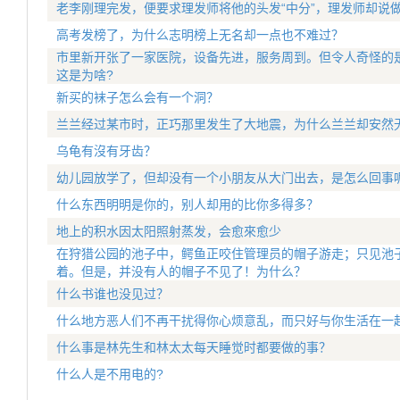
老李刚理完发，便要求理发师将他的头发“中分”，理发师却说
高考发榜了，为什么志明榜上无名却一点也不难过？
市里新开张了一家医院，设备先进，服务周到。但令人奇怪的
这是为啥?
新买的袜子怎么会有一个洞？
兰兰经过某市时，正巧那里发生了大地震，为什么兰兰却安然
乌龟有沒有牙齿？
幼儿园放学了，但却没有一个小朋友从大门出去，是怎么回事
什么东西明明是你的，别人却用的比你多得多？
地上的积水因太阳照射蒸发，会愈來愈少
在狩猎公园的池子中，鳄鱼正咬住管理员的帽子游走；只见池
着。但是，并没有人的帽子不见了！为什么？
什么书谁也没见过？
什么地方恶人们不再干扰得你心烦意乱，而只好与你生活在一
什么事是林先生和林太太每天睡觉时都要做的事？
什么人是不用电的?