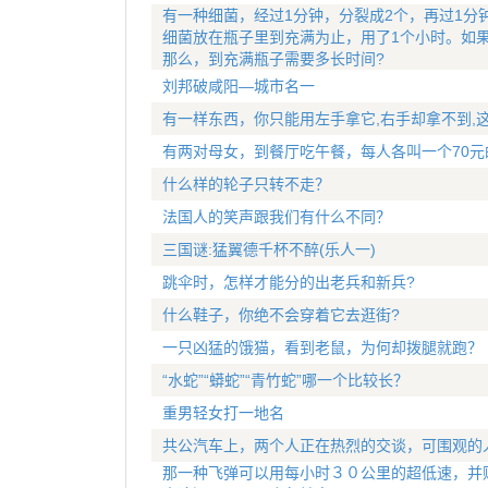
有一种细菌，经过1分钟，分裂成2个，再过1分
细菌放在瓶子里到充满为止，用了1个小时。如
那么，到充满瓶子需要多长时间?
刘邦破咸阳—城市名一
有一样东西，你只能用左手拿它,右手却拿不到,
有两对母女，到餐厅吃午餐，每人各叫一个70元
什么样的轮子只转不走？
法国人的笑声跟我们有什么不同？
三国谜:猛翼德千杯不醉(乐人一)
跳伞时，怎样才能分的出老兵和新兵?
什么鞋子，你绝不会穿着它去逛街?
一只凶猛的饿猫，看到老鼠，为何却拨腿就跑？
“水蛇”“蟒蛇”“青竹蛇”哪一个比较长？
重男轻女打一地名
共公汽车上，两个人正在热烈的交谈，可围观的
那一种飞弹可以用每小时３０公里的超低速，并