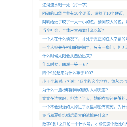
江河流水归一处（打一字）
阿研的口袋里共有10个硬币，漏掉了10个硬币
阿明给蚊子咬了一大一小的包，请问较大的包，
当今社会，个体户大都靠什么吃饭?
一个人在什么情况下，才处于真正的任人宰割的
一个人被关在密闭的房间里，只有一扇门，但无
什么时候太阳会从西边出来？
什么时候，四减一等于五？
四个9加起来为什么等于100？
小王坐着对小李说：“我坐的这个地方，你永远也
为什么一瓶标明剧毒的药对人却无害?
文文在洗衣服，但洗了半天，她的衣服还是脏的
一个不会游泳的人掉进了水里却没有淹死，为什
亚当和夏娃结婚后最大的遗憾是什么?
数字0到1之间加一个什么号，才能使这个数比0