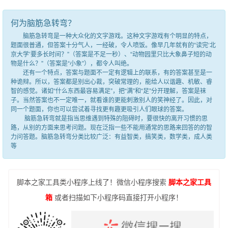
何为脑筋急转弯？
脑筋急转弯是一种大众化的文字游戏。这种文字游戏有个明显的特点，
题面很普通，但答案十分气人，一经破，令人喷饭。像早几年就有的“读完‘北
京大学’要多长时间？”（答案是不足一秒）、“动物园里只比大象鼻子短的动
物是什么？”（答案是“小象”），都令人叫绝。
还有一个特点，答案与题面不一定有逻辑上的联系，有的答案甚至是一
种诡辩。所以，答案都是别出心裁，突破常理的，能给人以谐趣、机敏、睿
智的感觉。诸如“什么东西最容易满足”，把“满”和“足”分开理解，答案是袜
子。当然答案也不一定唯一，就看谁的更能刺激别人的笑神经了。因此，对
同一个题面，你也可以尝试着寻找更有趣更吸引人们眼球的答案。
脑筋急转弯就是指当思维遇到特殊的阻碍时，要很快的离开习惯的思
路，从别的方面来思考问题。现在泛指一些不能用通常的思路来回答的的智
力问答题。脑筋急转弯分类比较广泛：有益智类，搞笑类，数学类，成人类
等
脚本之家工具类小程序上线了！微信小程序搜索
脚本之家工具
箱
或者扫描如下小程序码直接打开小程序！