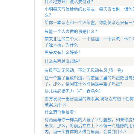
什么地方开口说话要付钱?
小明每天写信给他的女朋友，每天寄七封，但他
么？
给你一本杂志和一个火柴盒，你能使杂志只有三
只能一个人去做的事是什么？
南来北往的二个人，一个挑担，一个背包，他们
了独木桥，为什么
黑头发有什么好处？
什么东西越洗越脏？
有风不动无风动，不动无风动有风(猜一物)
往一个篮子里放鸡蛋，假定篮子里的鸡蛋数目每分
了。那么，请问在什么时候是半篮子鸡蛋?
侍儿扶起娇无力（打一食品名）
警方发现一出智慧型的谋杀案,現场沒有留下任何
破案,为什么
什么酒价格最贵?
有两面与你一样高的大镜子平行竖放，如果你脱
出来，那么，将前后左右上下不留一点缝隙的用
内，当一个裸体的人进到里面，会看到什么？