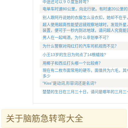
中途还可以９０度急转弯?
电单车时速80公里，向北行驶。有时速20公里
别人跟阿丹说她的衣服怎么没衣扣，她却不在乎
超人使用超高性能望远镜观察地球时，发现外星
装置，便可于一秒内到达地球，请问超人究竟能
男人在一起喝酒，为什么非划拳不可？
为什么警察对闯红灯的汽车司机视而不见？
小王13岁的生日为何点了14根蜡烛?
用椰子和西瓜打头哪一个比较疼？
現在有二枚市面常用的硬币，面值共为六毛，其
多少
“Kiss”是动词,形容词还是名词?
楚楚的生日在三月三十日，请问是哪年的三月三
关于脑筋急转弯大全