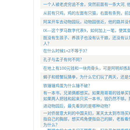
一个人被老虎穷追不舍，突然前面有一条大河, 
从前有只鸡，鸡的左面有只猫，右面有条狗，前
阿呆开车去动物园玩，动物园很近，他的路并没
IX---这个罗马数字代表9，如何加上一笔，使其
既没有生孩子、养孩子也没有认干娘，还没有认
人？
在什么时候1+2不等于3？
孔子与孟子有何不同？
在地上有100元钱和一块肉骨头，可是阿明却拣
蝎子和螃蟹玩猜拳，为什么它们玩了两天，还是
铁锤锤鸡蛋为什么锤不破？
有一本书，兄弟俩都想买。如果用哥哥的钱单买
如果两人把钱和起来只买一本书，钱仍然不够。
进动物园后，最先看到的是哪种动物？
一对侨居意大利的中国夫妇，某天太太到市场买
指自己的胸部，想买鸡角便指自己的脚，老板看
为什么？