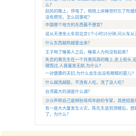
么？
刮风的晚上，停电了，晓晓上床睡觉时忘了吹蜡
没有燃完，怎么回事呢？
中国哪个地方的东西最不便宜？
说从天津坐火车到北京1个小时15分钟,问火车从
什么东西越热越爱出来？
王子吻了睡美人之后，睡美人为何沒有起來？
失恋的黄先生在一个月黑风高的晚上,走上街头,
啸而过,人竟毫发无损,为什么?
一对健康的夫妇,为什么会生出没有眼睛的婴儿?
什么越洗越脏，不洗有人吃，洗了没人吃？
台湾最大的湖是什么湖？
沙沙声称自己是辨别母鸡年龄的专家，其绝招是
有一座大大厦发生火灾，陈先生逃到頂楼后，想
了，为什么？