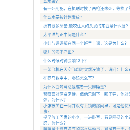
么水果?
有一死刑犯，在执刑时挨了两枪还未死，等挨了
什么水要按计划发放?
拥有很多牙齿,能咬住人的头发的东西是什么麼?
太平洋的正中间是什么？
小红与妈妈都在同一个班里上课，这是为什么？
哪儿的海不产鱼?
什么时候时钟会响13下？
一架飞机在天空飞翔时突然没油了，请问：什么
在罗马数字中，零该怎么写？
为什么白鹭莺总是缩者一只脚睡觉？
警察面对两名歹徒，但他只剩下一颗子弹，他对
弹，为什么？
小张被关在一间并没有上锁的房间里，可是他使
事？
提早放工回家的小李，一进卧室，看見隔壁的小
怒，为什么？
胖胖是个颇有名气的跳水运动员，可是有一天，