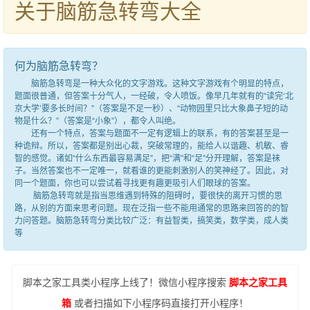
关于脑筋急转弯大全
何为脑筋急转弯？
脑筋急转弯是一种大众化的文字游戏。这种文字游戏有个明显的特点，
题面很普通，但答案十分气人，一经破，令人喷饭。像早几年就有的“读完‘北
京大学’要多长时间？”（答案是不足一秒）、“动物园里只比大象鼻子短的动
物是什么？”（答案是“小象”），都令人叫绝。
还有一个特点，答案与题面不一定有逻辑上的联系，有的答案甚至是一
种诡辩。所以，答案都是别出心裁，突破常理的，能给人以谐趣、机敏、睿
智的感觉。诸如“什么东西最容易满足”，把“满”和“足”分开理解，答案是袜
子。当然答案也不一定唯一，就看谁的更能刺激别人的笑神经了。因此，对
同一个题面，你也可以尝试着寻找更有趣更吸引人们眼球的答案。
脑筋急转弯就是指当思维遇到特殊的阻碍时，要很快的离开习惯的思
路，从别的方面来思考问题。现在泛指一些不能用通常的思路来回答的的智
力问答题。脑筋急转弯分类比较广泛：有益智类，搞笑类，数学类，成人类
等
脚本之家工具类小程序上线了！微信小程序搜索
脚本之家工具
箱
或者扫描如下小程序码直接打开小程序！