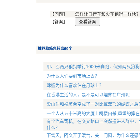
【问题】
怎样让自行车和火车跑得一样快
【答案】
推荐脑筋急转弯60个
甲、乙两只狼狗举行1000米赛跑，假如两只狼
为什么人们要到市场上去？
嫦娥为什么喜欢住在月球上？
在香港生活的人，是不是可以埋葬在广州呢
梁山伯和祝英台变成了一对比翼双飞的蝴蝶之后
一个人从五十米高的大厦上跳楼自杀,重重的摔在
有个汽车司机，在交叉路口上突然撞进人群中，
什么？
下雪天，阿文开了暖气，关上门窗，为什么还感