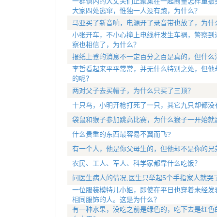
一群惧内的大丈夫们正聚集在一起商量怎样重振
大家四处逃窜，惟独一人没有跑，为什么？
马亚买了新音响，电源开了录音带也放了，为什
小张开车，不小心撞上电线杆发生车祸，警察到
察也相信了，为什么？
报纸上登的消息不一定百分之百是真的，但什么
李哲看起来平平常常，并无什么特别之处，但他
的呢？
两对父子去买帽子，为什么只买了三顶？
十只鸟，小明开枪打死了一只，其它九只却都没
袋鼠和猴子参加跳高比赛，为什么猴子一开始就
什么贵重的东西最容易不翼而飞?
有一个人，他是你父母生的，但他却不是你的兄
农民、工人、军人、科学家都靠什么吃饭？
问医生病人的情况,医生只举起5个手指家人就哭了
一位服装模特儿小姐，即使在平日也穿着未经发
相同服饰的人。这是为什么？
有一种水果，没吃之前是绿色的，吃下去是红色