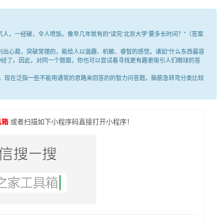
，一经破，令人喷饭。像早几年就有的“读完‘北京大学’要多长时间？”（答案
出心裁，突破常理的，能给人以谐趣、机敏、睿智的感觉。诸如“什么东西最容
笑神经了。因此，对同一个题面，你也可以尝试着寻找更有趣更吸引人们眼球的答
现在泛指一些不能用通常的思路来回答的的智力问答题。脑筋急转弯分类比较
具箱
或者扫描如下小程序码直接打开小程序！