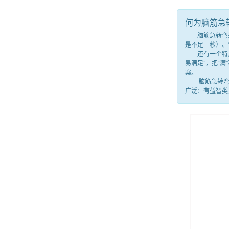
何为脑筋急
脑筋急转弯是一
是不足一秒）、
还有一个特点，
易满足”，把“
案。
脑筋急转弯就
广泛：有益智类