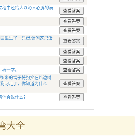
过程中还给人以沁人心脾的满
花园里生了一只蛋,请问这只蛋
。猜一字。
根5米的绳子将狗拴在路边树
被狗叼走了，你知道为什么
猜他会说什么？
弯大全