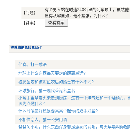
有个男人站在时速240公里的列车顶上，虽然
【问题】
显得从容自如，毫不紧张，为什么？
【答案】
推荐脑筋急转弯60个
伴奏。打一成语
地球上什么东西每天要走的距离最远?
被鳄鱼咬和被鲨鱼咬后的感觉有什么不同?
环球旅行。猜一现代香港名星名
小戴手里拿着火柴走到厨房，这有一个煤气灶和一个酒精灯，
该先点燃什么？
什么时候最好还是要高高举起你的双手好些?
不相信恋人。猜一公安用语
爸爸问小明，什么东西浑身都是漂亮的羽毛，每天早晨叫你起