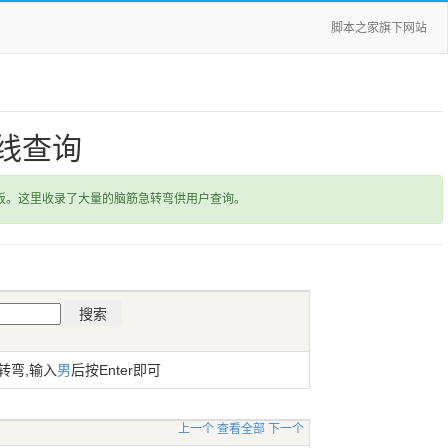
脚本之家旗下网站
线查询
饭。这里收录了大量的脑筋急转弯供用户查询。
转弯,输入
男
后按Enter即可
上一个
查看全部
下一个