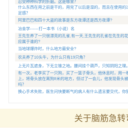
忍受种种科学的折磨。这是哪里？
什么东西在用之前是干的，用完了以后是湿的，而且在使用的
足感？
阿里巴巴和四十大盗的故事是东方夜谭还是西方夜谭?
冶金学------打一本书（小说）名
王先生养了一只很漂亮的孔雀,有一天,王先生的孔雀在先生的
应属于谁的?
当地球爆炸时，什么地方最安全?
农夫养了10头牛，为什么只有19只角？
上无片瓦遮身，下无立锥之地。腰间挂个葫芦，只知阴阳之理
有一次，老李买了一只狗，买了一篮子骨头，他休息时，用一
上，将骨头放在离狗8米的地方，但过了一会儿，他发现骨头
吗？
换心手术失败，医生问快要断气的病人有什么遗言要交代，你
关于脑筋急转