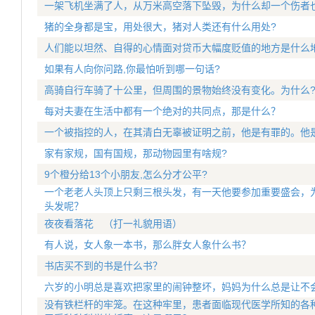
一架飞机坐满了人，从万米高空落下坠毁，为什么却一个伤者
猪的全身都是宝，用处很大，猪对人类还有什么用处?
人们能以坦然、自得的心情面对贷币大幅度贬值的地方是什么
如果有人向你问路,你最怕听到哪一句话?
高骑自行车骑了十公里，但周围的景物始终没有变化。为什么
每对夫妻在生活中都有一个绝对的共同点，那是什么？
一个被指控的人，在其清白无辜被证明之前，他是有罪的。他
家有家规，国有国规，那动物园里有啥规?
9个橙分给13个小朋友,怎么分才公平?
一个老老人头顶上只剩三根头发，有一天他要参加重要盛会，
头发呢？
夜夜看落花 （打一礼貌用语）
有人说，女人象一本书，那么胖女人象什么书？
书店买不到的书是什么书？
六岁的小明总是喜欢把家里的闹钟整坏，妈妈为什么总是让不
没有铁栏杆的牢笼。在这种牢里，患者面临现代医学所知的各