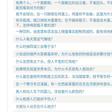
有两个人，一个面朝南，一个面朝北的站立着，不准回头，不
能否看到对方的脸？
我不会轻功，反一只脚搭在鸡蛋上，鸡蛋却不会破，这是为什
有半瓶酒，瓶口用软木塞塞住，在不敲碎瓶子，不准拔去木塞
下，怎样喝到瓶子里的酒？
一种饮料，由恶意和谎言加上微量事实配制而成的，能有效地
什么人每天靠运气赚钱？
什么时候四减三会等于五？
小张说的相声大家都喜欢听，为什么他有的时候说话却要付钱
什么东西有五个头，但人不觉的它怪呢?
如果明天就是世界末日，为什么今天就有人想自杀？
什么是在废除死刑制度之后的民主、法治国度里，授予医生的
在一个寒冷冬日清晨，有一位西装革履的先生在河里拼命游水
黑人和白人生下的婴儿，牙齿是什么颜色的?
什么枪把人打跑却不伤人？
大部分人出生在什么地方？