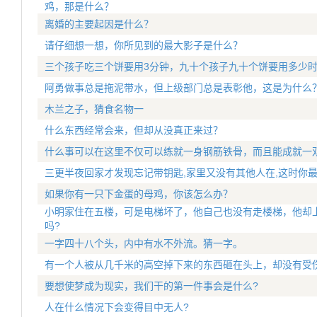
鸡，那是什么？
离婚的主要起因是什么？
请仔细想一想，你所见到的最大影子是什么？
三个孩子吃三个饼要用3分钟，九十个孩子九十个饼要用多少时
阿勇做事总是拖泥带水，但上级部门总是表彰他，这是为什么
木兰之子，猜食名物一
什么东西经常会来，但却从没真正来过？
什么事可以在这里不仅可以练就一身钢筋铁骨，而且能成就一双
三更半夜回家才发现忘记带钥匙,家里又没有其他人在,这时你
如果你有一只下金蛋的母鸡，你该怎么办？
小明家住在五楼，可是电梯坏了，他自己也没有走楼梯，他却
吗?
一字四十八个头，内中有水不外流。猜一字。
有一个人被从几千米的高空掉下来的东西砸在头上，却没有受
要想使梦成为现实，我们干的第一件事会是什么?
人在什么情况下会变得目中无人?