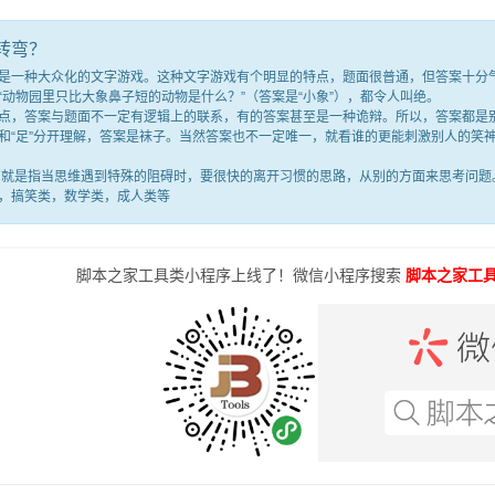
转弯？
种大众化的文字游戏。这种文字游戏有个明显的特点，题面很普通，但答案十分气人
“动物园里只比大象鼻子短的动物是什么？”（答案是“小象”），都令人叫绝。
答案与题面不一定有逻辑上的联系，有的答案甚至是一种诡辩。所以，答案都是别
满”和“足”分开理解，答案是袜子。当然答案也不一定唯一，就看谁的更能刺激别人的
是指当思维遇到特殊的阻碍时，要很快的离开习惯的思路，从别的方面来思考问题。
，搞笑类，数学类，成人类等
脚本之家工具类小程序上线了！微信小程序搜索
脚本之家工