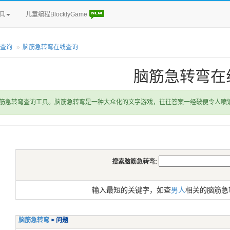
具
儿童编程BlocklyGame
查询
脑筋急转弯在线查询
脑筋急转弯在
筋急转弯查询工具。脑筋急转弯是一种大众化的文字游戏，往往答案一经破便令人喷
搜索脑筋急转弯:
输入最短的关键字，如查
男人
相关的脑筋急
脑筋急转弯
> 问题