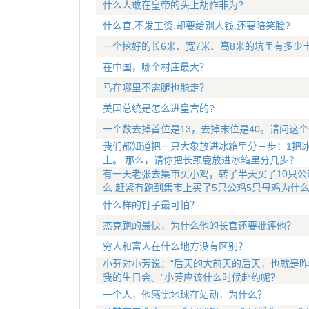
什么人敢在皇帝的头上胡作非为?
什么官,不发工资,却要给别人钱,还要陪笑脸?
一个挖好的长6米、宽7米、高8米的坑里有多少
在中国，哪个村庄最大？
马在哪里不需腿也能走？
美国总统是怎么进皇宫的?
一个数去掉首位是13，去掉末位是40。请问这
我们都知道把一只大象放进冰箱里分三步：1把冰
上。 那么，请你把长颈鹿放进冰箱里分几步？
有一天老张去集市买小鸡，转了半天买了10只公
么 赶紧有跑到集市上买了5只公鸡5只母鸡为什
什么样的钉子最可怕？
杰克跑的最快，为什么他的长官还要批评他？
穷人和富人在什么地方没有区别？
小芬对小芳说：“后天的大前天的后天，也就是昨
我的生日会。”小芳应该什么时候赴约呢？
一个人，他感觉地球在站动，为什么？