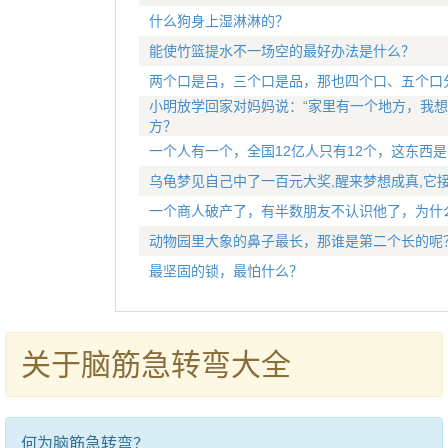
什么狗身上湿淋淋的？
能使竹篮提水不一场空的最好办法是什么？
两个口是吕，三个口是品，那也四个口、五个口
小明放学回家对妈妈说：“家里有一个地方，我想
方？
一个人有一个，全国12亿人只有12个，这东西是
乌龟梦见自己中了一百元大奖,醒来梦想成真,它
一个商人破产了，有半数朋友不认识他了，为什
动物园里大象的鼻子最长，那谁是第二个长的呢
最坚固的锁，最怕什么？
关于脑筋急转弯大全
何为脑筋急转弯？