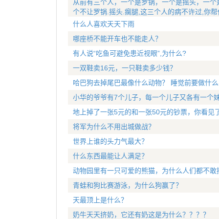
从前有三个人，一个是罗锅，一个是摇头，一个
个不让罗锅.摇头.瘸腿,这三个人的病不许过,你
什么人喜欢天天下雨
哪座桥不能开车也不能走人？
有人说“吃鱼可避免患近视眼”,为什么?
一双鞋卖16元，一只鞋卖多少钱？
哈巴狗去掉尾巴最像什么动物？ 睡觉前要做什么
小华的爷爷有7个儿子，每一个儿子又各有一个妹
地上掉了一张5元的和一张50元的钞票，你看见
将军为什么不用出城做战？
世界上谁的头力气最大？
什么东西最能让人满足？
动物园里有一只可爱的熊猫，为什么人们都不敢
青蛙和狗比赛游泳，为什么狗赢了？
天最顶上是什么？
奶牛天天挤奶，它还有奶这是为什么？？？？