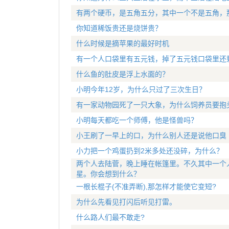
有两个硬币，是五角五分，其中一个不是五角，
你知道稀饭贵还是烧饼贵？
什么时候是摘苹果的最好时机
有一个人口袋里有五元钱，掉了五元钱口袋里还
什么鱼的肚皮是浮上水面的？
小明今年12岁，为什么只过了三次生日？
有一家动物园死了一只大象，为什么饲养员要抱
小明每天都吃一个师傅，他是怪兽吗？
小王刷了一早上的口，为什么别人还是说他口臭
小力把一个鸡蛋扔到2米多处还没碎，为什么？
两个人去陆菅，晚上睡在帐篷里。不久其中一个
星。你会想到什么？
一根长棍子(不准弄断),那怎样才能使它变短?
为什么先看见打闪后听见打雷。
什么路人们最不敢走?