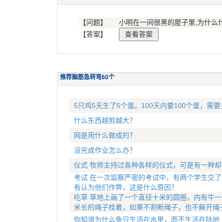
【问题】
小明在一间很黑的屋子里,为什么
【答案】
推荐脑筋急转弯60个
5只鸡5天生了5个蛋。100天内要100个蛋，需
什么东西越剪越大？
网是用什么做成的？
没完成作业怎么办？
仪式 牧师主持过各种各样的仪式，可是有一种
考试 在一次监察严密的考试中，有两个学生交了
有认为他们作弊，这是什么原因？
吃草 草地上画了一个直径十米的圆圈，内有牛一
米长的绳子栓着，如果不割断绳子，也不解开绳
你知道为什么鱼只生活在水里，而不生活在陆地