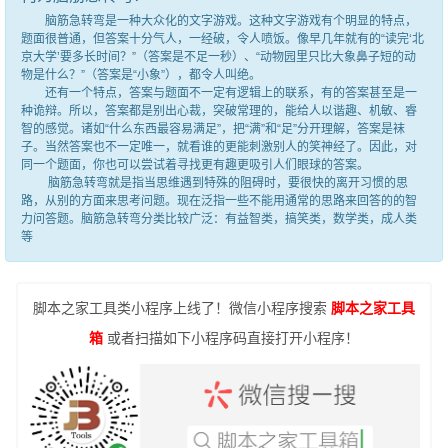
脑筋急转弯是一种大众化的文字游戏。这种文字游戏有个明显的特点，
题面很普通，但答案十分气人，一经破，令人喷饭。像早几年就有的“读完‘北
京大学’要多长时间？”（答案是不足一秒）、“动物园里只比大象鼻子短的动
物是什么？”（答案是“小象”），都令人叫绝。
还有一个特点，答案与题面不一定有逻辑上的联系，有的答案甚至是一
种诡辩。所以，答案都是别出心裁，突破常理的，能给人以谐趣、机敏、睿
智的感觉。诸如“什么东西最容易满足”，把“满”和“足”分开理解，答案是袜
子。当然答案也不一定唯一，就看谁的更能刺激别人的笑神经了。因此，对
同一个题面，你也可以尝试着寻找更有趣更吸引人们眼球的答案。
脑筋急转弯就是指当思维遇到特殊的阻碍时，要很快的离开习惯的思
路，从别的方面来思考问题。现在泛指一些不能用通常的思路来回答的的智
力问答题。脑筋急转弯分类比较广泛：有益智类，搞笑类，数学类，成人类
等
脚本之家工具类小程序上线了！微信小程序搜索
脚本之家工具
箱
或者扫描如下小程序码直接打开小程序！