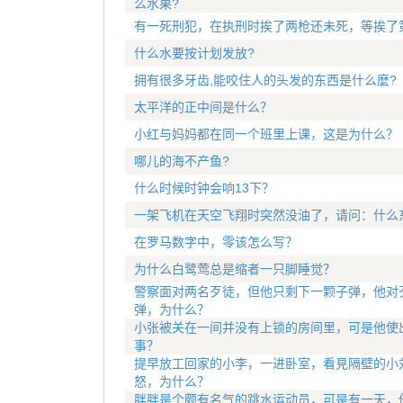
么水果?
有一死刑犯，在执刑时挨了两枪还未死，等挨了
什么水要按计划发放?
拥有很多牙齿,能咬住人的头发的东西是什么麼?
太平洋的正中间是什么？
小红与妈妈都在同一个班里上课，这是为什么？
哪儿的海不产鱼?
什么时候时钟会响13下？
一架飞机在天空飞翔时突然没油了，请问：什么
在罗马数字中，零该怎么写？
为什么白鹭莺总是缩者一只脚睡觉？
警察面对两名歹徒，但他只剩下一颗子弹，他对
弹，为什么？
小张被关在一间并没有上锁的房间里，可是他使
事？
提早放工回家的小李，一进卧室，看見隔壁的小
怒，为什么？
胖胖是个颇有名气的跳水运动员，可是有一天，