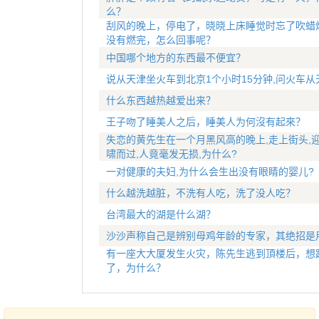
么？
刮风的晚上，停电了，晓晓上床睡觉时忘了吹蜡
没有燃完，怎么回事呢？
中国哪个地方的东西最不便宜？
说从天津坐火车到北京1个小时15分钟,问火车从
什么东西越热越爱出来？
王子吻了睡美人之后，睡美人为何沒有起來？
失恋的黄先生在一个月黑风高的晚上,走上街头,
啸而过,人竟毫发无损,为什么?
一对健康的夫妇,为什么会生出没有眼睛的婴儿?
什么越洗越脏，不洗有人吃，洗了没人吃？
台湾最大的湖是什么湖？
沙沙声称自己是辨别母鸡年龄的专家，其绝招是
有一座大大厦发生火灾，陈先生逃到頂楼后，想
了，为什么？