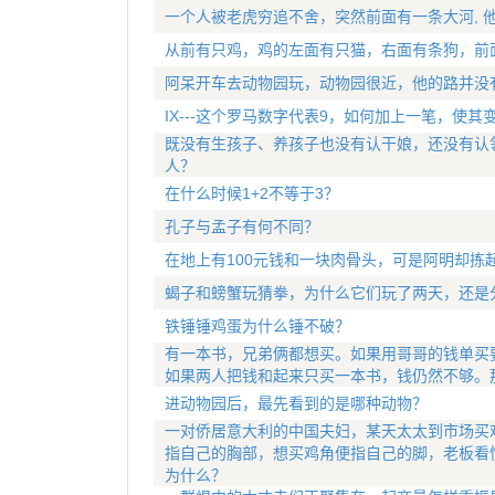
一个人被老虎穷追不舍，突然前面有一条大河, 
从前有只鸡，鸡的左面有只猫，右面有条狗，前
阿呆开车去动物园玩，动物园很近，他的路并没
IX---这个罗马数字代表9，如何加上一笔，使其
既没有生孩子、养孩子也没有认干娘，还没有认
人？
在什么时候1+2不等于3？
孔子与孟子有何不同？
在地上有100元钱和一块肉骨头，可是阿明却拣
蝎子和螃蟹玩猜拳，为什么它们玩了两天，还是
铁锤锤鸡蛋为什么锤不破？
有一本书，兄弟俩都想买。如果用哥哥的钱单买
如果两人把钱和起来只买一本书，钱仍然不够。
进动物园后，最先看到的是哪种动物？
一对侨居意大利的中国夫妇，某天太太到市场买
指自己的胸部，想买鸡角便指自己的脚，老板看
为什么？