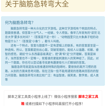
关于脑筋急转弯大全
何为脑筋急转弯？
脑筋急转弯是一种大众化的文字游戏。这种文字游戏有个明显的特点，
题面很普通，但答案十分气人，一经破，令人喷饭。像早几年就有的“读完‘北
京大学’要多长时间？”（答案是不足一秒）、“动物园里只比大象鼻子短的动
物是什么？”（答案是“小象”），都令人叫绝。
还有一个特点，答案与题面不一定有逻辑上的联系，有的答案甚至是一
种诡辩。所以，答案都是别出心裁，突破常理的，能给人以谐趣、机敏、睿
智的感觉。诸如“什么东西最容易满足”，把“满”和“足”分开理解，答案是袜
子。当然答案也不一定唯一，就看谁的更能刺激别人的笑神经了。因此，对
同一个题面，你也可以尝试着寻找更有趣更吸引人们眼球的答案。
脑筋急转弯就是指当思维遇到特殊的阻碍时，要很快的离开习惯的思
路，从别的方面来思考问题。现在泛指一些不能用通常的思路来回答的的智
力问答题。脑筋急转弯分类比较广泛：有益智类，搞笑类，数学类，成人类
等
脚本之家工具类小程序上线了！微信小程序搜索
脚本之家工具
箱
或者扫描如下小程序码直接打开小程序！