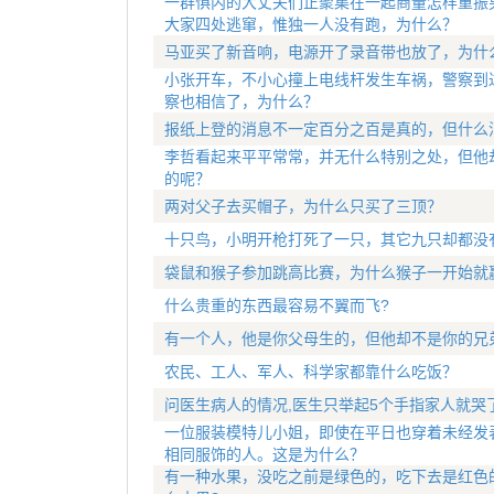
一群惧内的大丈夫们正聚集在一起商量怎样重振
大家四处逃窜，惟独一人没有跑，为什么？
马亚买了新音响，电源开了录音带也放了，为什
小张开车，不小心撞上电线杆发生车祸，警察到
察也相信了，为什么？
报纸上登的消息不一定百分之百是真的，但什么
李哲看起来平平常常，并无什么特别之处，但他
的呢？
两对父子去买帽子，为什么只买了三顶？
十只鸟，小明开枪打死了一只，其它九只却都没
袋鼠和猴子参加跳高比赛，为什么猴子一开始就
什么贵重的东西最容易不翼而飞?
有一个人，他是你父母生的，但他却不是你的兄
农民、工人、军人、科学家都靠什么吃饭？
问医生病人的情况,医生只举起5个手指家人就哭了
一位服装模特儿小姐，即使在平日也穿着未经发
相同服饰的人。这是为什么？
有一种水果，没吃之前是绿色的，吃下去是红色