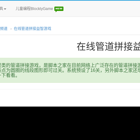
具
儿童编程BlocklyGame
频道
在线管道拼接益智游戏
在线管道拼接
智类的管道拼接游戏，是脚本之家在目前网络上广泛存在的管道拼接
断点为圆圈的线段图形即可过关。系统预设了16关，另外脚本之家还
一下看看。