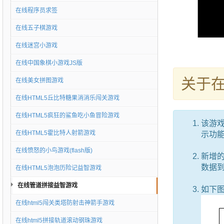
在线程序员求签
在线五子棋游戏
在线迷宫小游戏
在线中国象棋小游戏JS版
关于
在线美女拼图游戏
在线HTML5丘比特糖果消消乐闯关游戏
在线HTML5疯狂的鲨鱼吃小鱼冒险游戏
该游
在线HTML5霍比特人射箭游戏
示功能
在线愤怒的小鸟游戏(flash版)
新增的
数据
在线HTML5泡泡历险记益智游戏
在线管道拼接益智游戏
如下
在线html5闯关类塔防射击神箭手游戏
在线html5拼接轨道滚动钢珠游戏