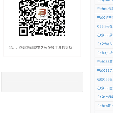
在线java
在线php
在线C语言
CSS代码
在线CSS
在线代码去
最后，感谢您对脚本之家在线工具的支持！
在线SQL格
在线CSS
在线CSS
在线CSS
在线CSS
在线less编
在线css转le