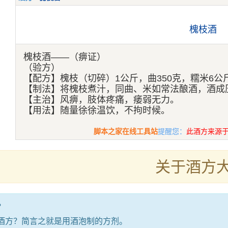
槐枝酒
槐枝酒——（痹证）
（验方）
【配方】槐枝（切碎）1公斤，曲350克，糯米6公
【制法】将槐枝煮汁，同曲、米如常法酿酒，酒成
【主治】风痹，肢体疼痛，痿弱无力。
【用法】随量徐徐温饮，不拘时候。
脚本之家在线工具站
提醒您：
此酒方来源
关于酒方
？
方？简言之就是用酒泡制的方剂。