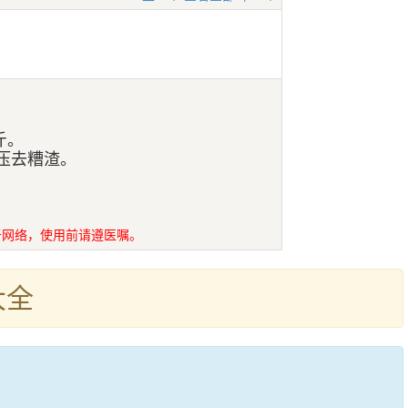
斤。
压去糟渣。
于网络，使用前请遵医嘱。
大全