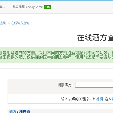
具
儿童编程BlocklyGame
查询
在线酒方查询
在线酒方
就是用酒泡制的方剂，采用不同的方剂泡酒可起到不同的功效。该
这里提供的酒方仅供懂的医学的朋友参考，使用前还是需要遵从
搜索酒方：
输入最短的关键字，如
补肾
,输入
酒方
/ 槐枝酒