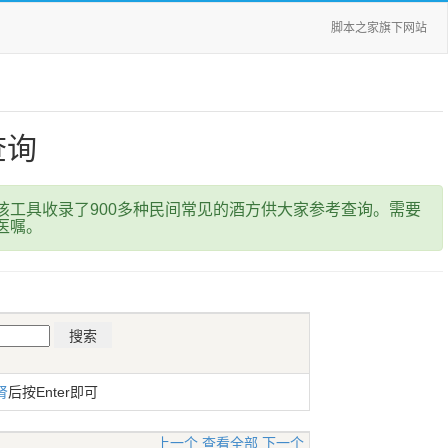
脚本之家旗下网站
查询
工具收录了900多种民间常见的酒方供大家参考查询。需要
医嘱。
肾
后按Enter即可
上一个
查看全部
下一个