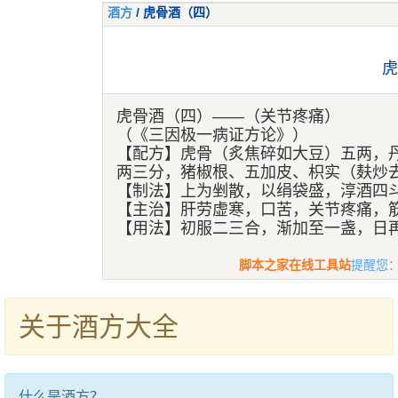
酒方
/ 虎骨酒（四）
虎
虎骨酒（四）——（关节疼痛）
（《三因极一病证方论》）
【配方】虎骨（炙焦碎如大豆）五两，
两三分，猪椒根、五加皮、枳实（麸炒
【制法】上为剉散，以绢袋盛，淳酒四
【主治】肝劳虚寒，口苦，关节疼痛，
【用法】初服二三合，渐加至一盏，日
脚本之家在线工具站
提醒您
关于酒方大全
什么是酒方？