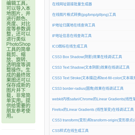
编辑工具，
在线网址链接批量生成器
可以导入本
地图片，并
在线图片格式转换(jpg/bmp/gif/png)工具
进行颜色、
亮度、对比
IP地址归属地在线查询工具
度等参数调
整，还可以
IP地址信息在线查询工具
进行类似
PhotoShop
ICO图标在线生成工具
工具的简单
裁剪、缩
CSS3 Box Shadow(阴影)效果在线调试工具
放、旋转、
透明度等调
CSS3 Text Shadow(文本阴影)效果在线调试工具
整操作。生
成的最终效
CSS3 Text Stroke(文本描边)和text-fill-color(
果图还可以
保存成新的
CSS3 border-radius(圆角)效果在线调试工具
图片并下
载，非常简
webkit内核safari/Chrome的Linear Gradient
单实用。提
供给需要的
Firefox的Linear Gradients (线性渐变)在线调试工具
朋友参考使
用。
CSS3 transform(变形)和transform-origin(变形
CSS样式在线生成工具