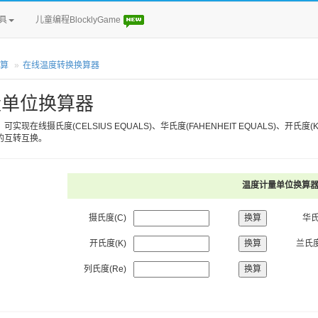
具
儿童编程BlocklyGame
算
在线温度转换换算器
量单位换算器
：可实现在线摄氏度(CELSIUS EQUALS)、华氏度(FAHENHEIT EQUALS)、开氏度(KE
的互转互换。
温度计量单位换算
摄氏度
(C)
华
开氏度
(K)
兰氏
列氏度
(Re)