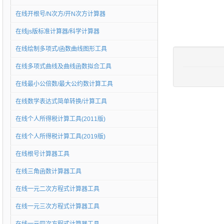
在线开根号/N次方/开N次方计算器
在线js版标准计算器/科学计算器
在线绘制多项式/函数曲线图形工具
在线多项式曲线及曲线函数拟合工具
在线最小公倍数/最大公约数计算工具
在线数学表达式简单转换/计算工具
在线个人所得税计算工具(2011版)
在线个人所得税计算工具(2019版)
在线根号计算器工具
在线三角函数计算器工具
在线一元二次方程式计算器工具
在线一元三次方程式计算器工具