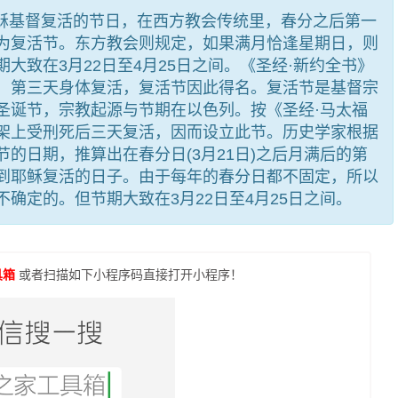
念耶稣基督复活的节日，在西方教会传统里，春分之后第一
为复活节。东方教会则规定，如果满月恰逢星期日，则
大致在3月22日至4月25日之间。《圣经·新约全书》
，第三天身体复活，复活节因此得名。复活节是基督宗
圣诞节，宗教起源与节期在以色列。按《圣经·马太福
架上受刑死后三天复活，因而设立此节。历史学家根据
的日期，推算出在春分日(3月21日)之后月满后的第
到耶稣复活的日子。由于每年的春分日都不固定，所以
确定的。但节期大致在3月22日至4月25日之间。
具箱
或者扫描如下小程序码直接打开小程序！