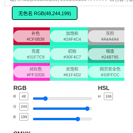
无色名 RGB(48,244,199)
补色
加饱和
灰阶
#CF0B38
#24F4C4
#A4A4A4
亮度
初始
暗度
#31F7C9
#30F4C7
#24B795
对比色
去饱和
网页安全色
#FF32D0
#61F4D2
#33FFCC
RGB
HSL
R
H
G
B