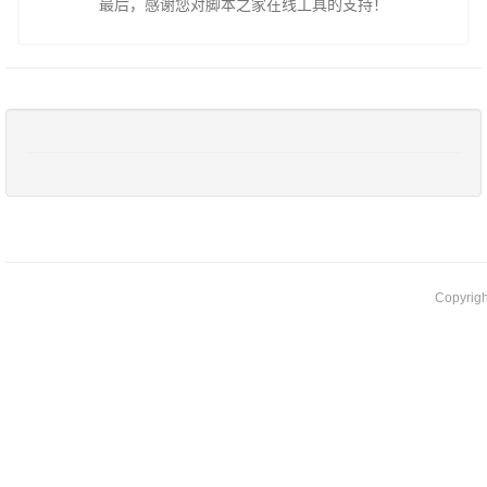
最后，感谢您对脚本之家在线工具的支持！
Copyrig