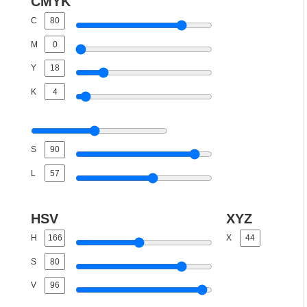
CMYK
C
M
Y
K
S
L
HSV
XYZ
H
X
S
V