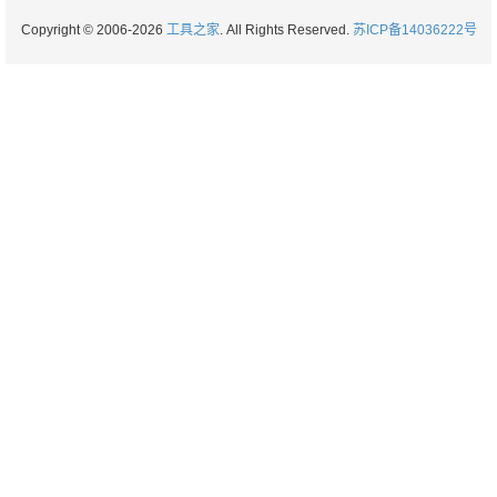
Copyright © 2006-2026
工具之家
. All Rights Reserved.
苏ICP备14036222号