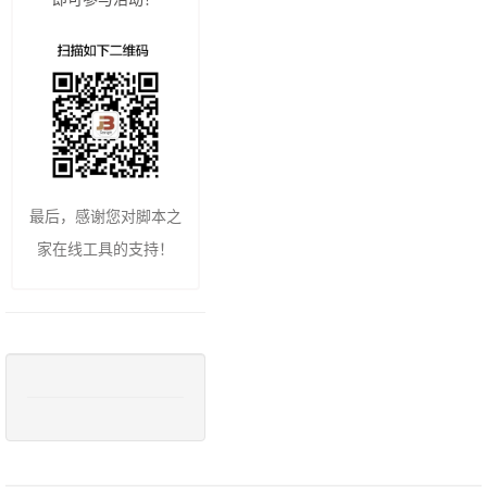
最后，感谢您对脚本之
家在线工具的支持！